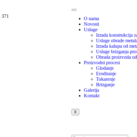
 371
O nama
Novosti
Usluge
Izrada konstrukcija z
Usluge obrade metal
Izrada kalupa od met
Usluge brizganja pro
Obrada proizvoda od 
Proizvodni procesi
Glodanje
Erodiranje
Tokarenje
Brizganje
Galerija
Kontakt
X