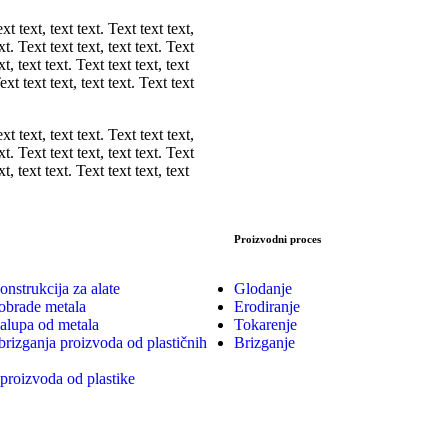
ext text, text text. Text text text,
ext. Text text text, text text. Text
xt, text text. Text text text, text
Text text text, text text. Text text
ext text, text text. Text text text,
ext. Text text text, text text. Text
xt, text text. Text text text, text
Proizvodni proces
onstrukcija za alate
Glodanje
obrade metala
Erodiranje
kalupa od metala
Tokarenje
brizganja proizvoda od plastičnih
Brizganje
proizvoda od plastike