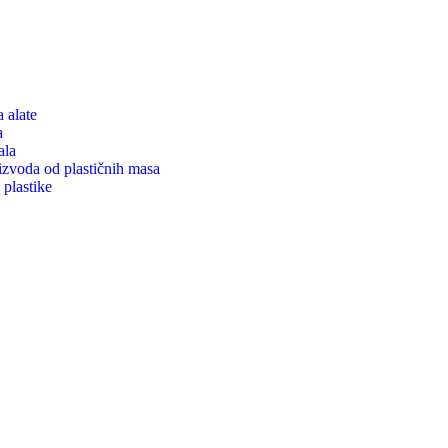
a alate
a
ala
izvoda od plastičnih masa
plastike