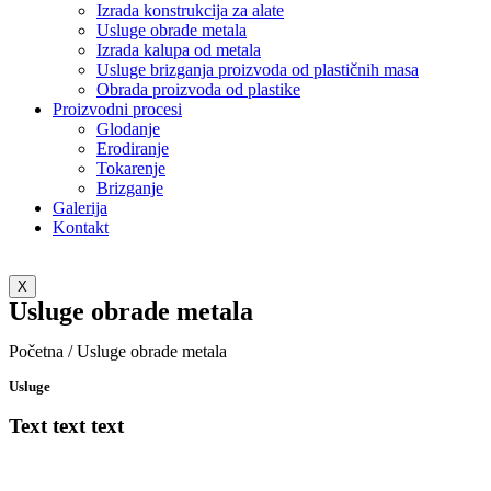
Izrada konstrukcija za alate
Usluge obrade metala
Izrada kalupa od metala
Usluge brizganja proizvoda od plastičnih masa
Obrada proizvoda od plastike
Proizvodni procesi
Glodanje
Erodiranje
Tokarenje
Brizganje
Galerija
Kontakt
X
Usluge obrade metala
Početna / Usluge obrade metala
Usluge
Text text text