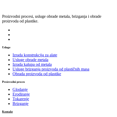
Proizvodni procesi, usluge obrade metala, brizganja i obrade
proizvoda od plastike.
Usluge
Izrada konstrukcija za alate
Usluge obrade metala
Izrada kalupa od metala
Usluge brizganja proizvoda od plastičnih masa
Obrada proizvoda od plastike
Proizvodni proces
Glodanje
Erodiranje
Tokarenje
Brizganje
Kontakt