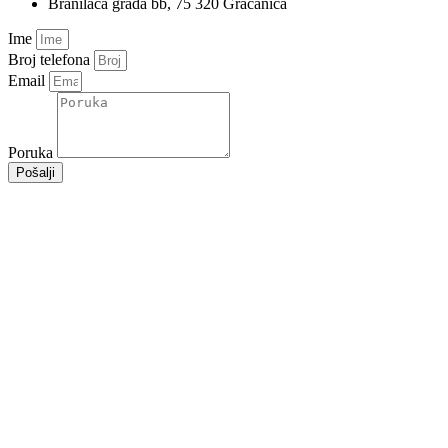
Branilaca grada bb, 75 320 Gračanica
Ime
Broj telefona
Email
Poruka
Pošalji