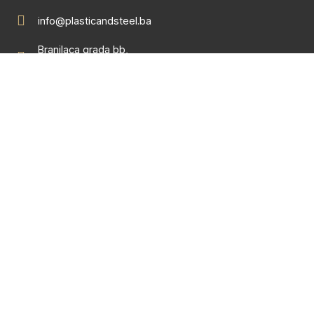
info@plasticandsteel.ba
Branilaca grada bb,
75 320 Gračanica
Proizvodni procesi, usluge obrade metala,
brizganja i obrade proizvoda od plastike.
Copyright 2023 © Sva prava zadržana. Design by Ed-Vision