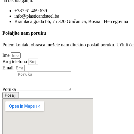
na raspolaganju.
+387 61 469 639
info@plasticandsteel.ba
Branilaca grada bb, 75 320 Gračanica, Bosna i Hercegovina
Pošaljite nam poruku
Putem kontakt obrasca možete nam direktno poslati poruku. Učinit 
Ime
Broj telefona
Email
Poruka
Pošalji