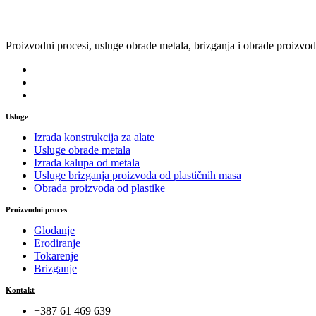
Proizvodni procesi, usluge obrade metala, brizganja i obrade proizvod
Usluge
Izrada konstrukcija za alate
Usluge obrade metala
Izrada kalupa od metala
Usluge brizganja proizvoda od plastičnih masa
Obrada proizvoda od plastike
Proizvodni proces
Glodanje
Erodiranje
Tokarenje
Brizganje
Kontakt
+387 61 469 639