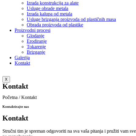
Izrada konstrukcija za alate
Usluge obrade metala
Izrada kalupa od metala
Usluge brizganja proizvoda od plastičnih masa
Obrada proizvoda od plastike
Proizvodni procesi
Glodanje
Erodiranje
Tokarenje
Brizganje
Galerija
Kontakt
X
Kontakt
Početna / Kontakt
Kontaktirajte nas
Kontakt
Stručni tim je spreman odgovoriti na sva vaša pitanja i pružiti vam s