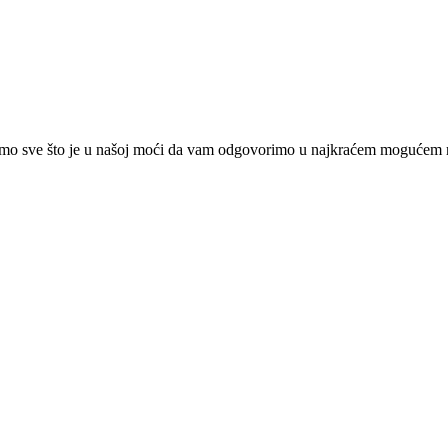
ćemo sve što je u našoj moći da vam odgovorimo u najkraćem mogućem 