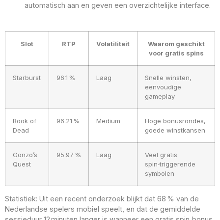
automatisch aan en geven een overzichtelijke interface.
Beste mobiele slots voor gratis spins
Slot
RTP
Volatiliteit
Waarom geschikt
voor gratis spins
Starburst
96.1 %
Laag
Snelle winsten,
eenvoudige
gameplay
Book of
96.21 %
Medium
Hoge bonusrondes,
Dead
goede winstkansen
Gonzo’s
95.97 %
Laag
Veel gratis
Quest
spin‑triggerende
symbolen
Statistiek: Uit een recent onderzoek blijkt dat 68 % van de
Nederlandse spelers mobiel speelt, en dat de gemiddelde
sessieduur 12 minuten langer is wanneer een gratis spin‑bonus