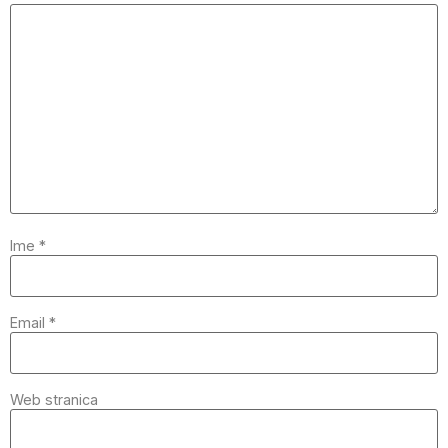
Ime
*
Email
*
Web stranica