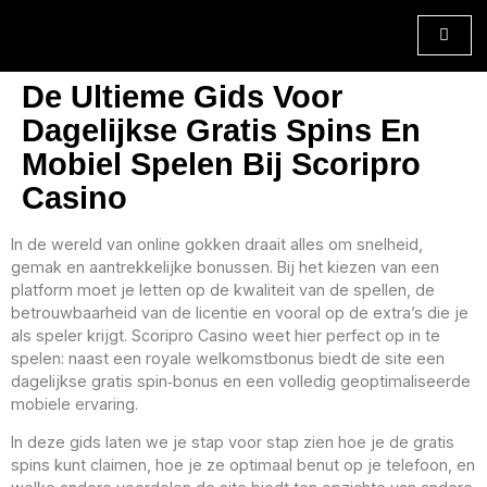
De Ultieme Gids Voor
Dagelijkse Gratis Spins En
Mobiel Spelen Bij Scoripro
Casino
In de wereld van online gokken draait alles om snelheid,
gemak en aantrekkelijke bonussen. Bij het kiezen van een
platform moet je letten op de kwaliteit van de spellen, de
betrouwbaarheid van de licentie en vooral op de extra’s die je
als speler krijgt. Scoripro Casino weet hier perfect op in te
spelen: naast een royale welkomstbonus biedt de site een
dagelijkse gratis spin‑bonus en een volledig geoptimaliseerde
mobiele ervaring.
In deze gids laten we je stap voor stap zien hoe je de gratis
spins kunt claimen, hoe je ze optimaal benut op je telefoon, en