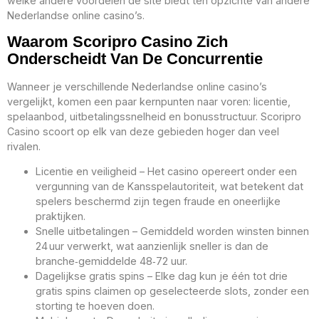
welke andere voordelen de site biedt ten opzichte van andere
Nederlandse online casino’s.
Waarom Scoripro Casino Zich
Onderscheidt Van De Concurrentie
Wanneer je verschillende Nederlandse online casino’s
vergelijkt, komen een paar kernpunten naar voren: licentie,
spelaanbod, uitbetalingssnelheid en bonusstructuur. Scoripro
Casino scoort op elk van deze gebieden hoger dan veel
rivalen.
Licentie en veiligheid – Het casino opereert onder een
vergunning van de Kansspelautoriteit, wat betekent dat
spelers beschermd zijn tegen fraude en oneerlijke
praktijken.
Snelle uitbetalingen – Gemiddeld worden winsten binnen
24 uur verwerkt, wat aanzienlijk sneller is dan de
branche‑gemiddelde 48‑72 uur.
Dagelijkse gratis spins – Elke dag kun je één tot drie
gratis spins claimen op geselecteerde slots, zonder een
storting te hoeven doen.