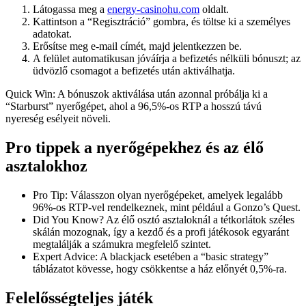
Látogassa meg a
energy-casinohu.com
oldalt.
Kattintson a “Regisztráció” gombra, és töltse ki a személyes
adatokat.
Erősítse meg e‑mail címét, majd jelentkezzen be.
A felület automatikusan jóváírja a befizetés nélküli bónuszt; az
üdvözlő csomagot a befizetés után aktiválhatja.
Quick Win: A bónuszok aktiválása után azonnal próbálja ki a
“Starburst” nyerőgépet, ahol a 96,5%‑os RTP a hosszú távú
nyereség esélyeit növeli.
Pro tippek a nyerőgépekhez és az élő
asztalokhoz
Pro Tip: Válasszon olyan nyerőgépeket, amelyek legalább
96%‑os RTP‑vel rendelkeznek, mint például a Gonzo’s Quest.
Did You Know? Az élő osztó asztaloknál a tétkorlátok széles
skálán mozognak, így a kezdő és a profi játékosok egyaránt
megtalálják a számukra megfelelő szintet.
Expert Advice: A blackjack esetében a “basic strategy”
táblázatot kövesse, hogy csökkentse a ház előnyét 0,5%-ra.
Felelősségteljes játék