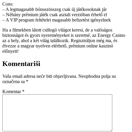
Cons:
– A legmagasabb bónuszösszeg csak új játékosoknak jár
– Néhány prémium játék csak asztali verzióban érhető el
– A VIP program feltételei magasabb befizetést igényelnek
Ha a filmekben látott csillogó világot keresi, de a valóságos
biztonságot és gyors nyereményeket is szeretné, az Energy Casino
az a hely, ahol a két világ találkozik. Regisztráljon még ma, és
élvezze a magyar nyelven elérhető, prémium online kaszinó
előnyeit!
Komentariši
Vaša email adresa neće biti objavljivana.
Neophodna polja su
označena sa
*
Komentar
*