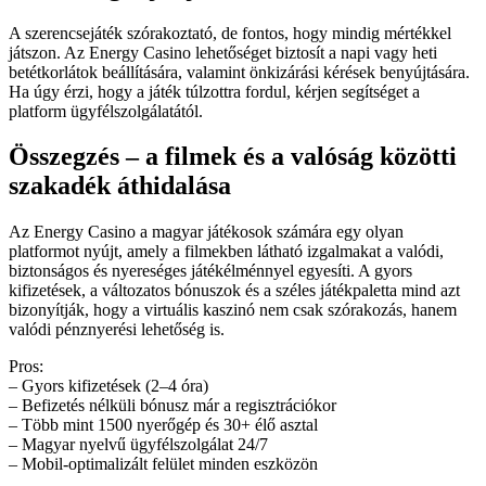
A szerencsejáték szórakoztató, de fontos, hogy mindig mértékkel
játszon. Az Energy Casino lehetőséget biztosít a napi vagy heti
betétkorlátok beállítására, valamint önkizárási kérések benyújtására.
Ha úgy érzi, hogy a játék túlzottra fordul, kérjen segítséget a
platform ügyfélszolgálatától.
Összegzés – a filmek és a valóság közötti
szakadék áthidalása
Az Energy Casino a magyar játékosok számára egy olyan
platformot nyújt, amely a filmekben látható izgalmakat a valódi,
biztonságos és nyereséges játékélménnyel egyesíti. A gyors
kifizetések, a változatos bónuszok és a széles játékpaletta mind azt
bizonyítják, hogy a virtuális kaszinó nem csak szórakozás, hanem
valódi pénznyerési lehetőség is.
Pros:
– Gyors kifizetések (2–4 óra)
– Befizetés nélküli bónusz már a regisztrációkor
– Több mint 1500 nyerőgép és 30+ élő asztal
– Magyar nyelvű ügyfélszolgálat 24/7
– Mobil‑optimalizált felület minden eszközön