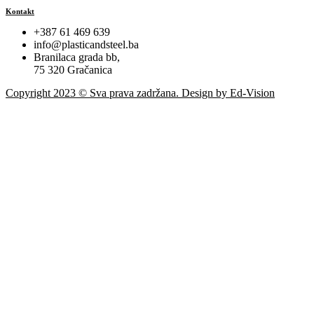
Kontakt
+387 61 469 639
info@plasticandsteel.ba
Branilaca grada bb,
75 320 Gračanica
Copyright 2023 © Sva prava zadržana. Design by Ed-Vision