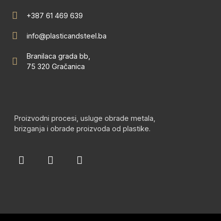
+387 61 469 639
info@plasticandsteel.ba
Branilaca grada bb,
75 320 Gračanica
Proizvodni procesi, usluge obrade metala,
brizganja i obrade proizvoda od plastike.