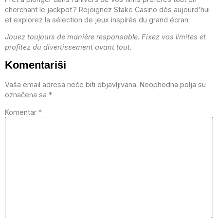
cherchant le jackpot ? Rejoignez Stake Casino dès aujourd’hui
et explorez la sélection de jeux inspirés du grand écran.
Jouez toujours de manière responsable. Fixez vos limites et
profitez du divertissement avant tout.
Komentariši
Vaša email adresa neće biti objavljivana.
Neophodna polja su
označena sa
*
Komentar
*