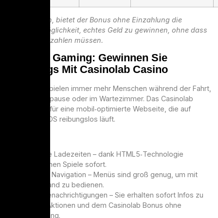
Wie Sie sehen, bietet der Bonus ohne Einzahlung die
schnellste Möglichkeit, echtes Geld zu gewinnen, ohne dass
Sie zuerst einzahlen müssen.
2. Mobile Gaming: Gewinnen Sie
Unterwegs Mit Casinolab Casino
Heutzutage spielen immer mehr Menschen während der Fahrt,
in der Mittagspause oder im Wartezimmer. Das Casinolab
Casino hat dafür eine mobil‑optimierte Webseite, die auf
Android und iOS reibungslos läuft.
Was macht das mobile Erlebnis besonders?
Schnelle Ladezeiten – dank HTML5‑Technologie
erscheinen Spiele sofort.
Intuitive Navigation – Menüs sind groß genug, um mit
einer Hand zu bedienen.
Push‑Benachrichtigungen – Sie erhalten sofort Infos zu
neuen Aktionen und dem Casinolab Bonus ohne
Einzahlung.