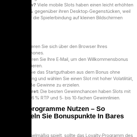
Did You Know?
Viele mobile Slots haben einen leicht erhöhten
RTP von 0,2 % gegenüber ihren Desktop‑Gegenstücken, weil
die Entwickler die Spielerbindung auf kleinen Bildschirmen
optimieren.
Praktische Schritte für den mobilen Start
Registrieren Sie sich über den Browser Ihres
Smartphones.
Verifizieren Sie Ihre E‑Mail, um den Willkommensbonus
zu aktivieren.
Laden Sie das Startguthaben aus dem Bonus ohne
Einzahlung und wählen Sie einen Slot mit hoher Volatilität,
um große Gewinne zu erzielen.
Industry Secret:
Die besten Gewinnchancen haben Slots mit
mindestens 96 % RTP und 5‑ bis 10‑fachen Gewinnlinien.
3. Treueprogramme Nutzen – So
Verwandeln Sie Bonuspunkte In Bares
Geld
Jeder, der regelmäßig spielt, sollte das Loyalty‑Programm des