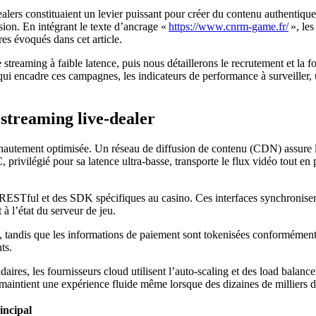
lers constituaient un levier puissant pour créer du contenu authentique, 
usion. En intégrant le texte d’ancrage «
https://www.cnrm-game.fr/
», les
es évoqués dans cet article.
 streaming à faible latence, puis nous détaillerons le recrutement et la
i encadre ces campagnes, les indicateurs de performance à surveiller, un
streaming live‑dealer
ur hautement optimisée. Un réseau de diffusion de contenu (CDN) assure
, privilégié pour sa latence ultra‑basse, transporte le flux vidéo tout en 
RESTful et des SDK spécifiques au casino. Ces interfaces synchronisent 
à l’état du serveur de jeu.
1.3, tandis que les informations de paiement sont tokenisées conformémen
ts.
ires, les fournisseurs cloud utilisent l’auto‑scaling et des load balance
t maintient une expérience fluide même lorsque des dizaines de milliers 
incipal