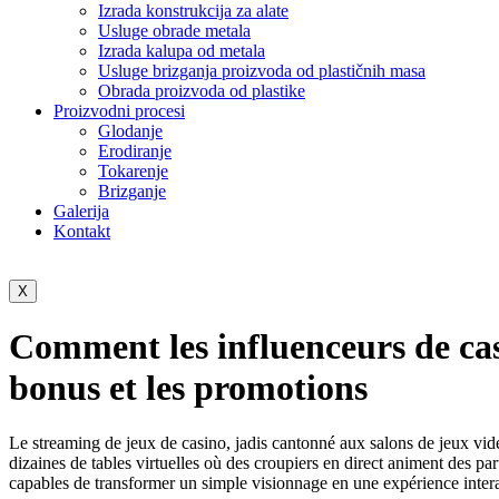
Izrada konstrukcija za alate
Usluge obrade metala
Izrada kalupa od metala
Usluge brizganja proizvoda od plastičnih masa
Obrada proizvoda od plastike
Proizvodni procesi
Glodanje
Erodiranje
Tokarenje
Brizganje
Galerija
Kontakt
X
Comment les influenceurs de casi
bonus et les promotions
Le streaming de jeux de casino, jadis cantonné aux salons de jeux 
dizaines de tables virtuelles où des croupiers en direct animent des pa
capables de transformer un simple visionnage en une expérience interac