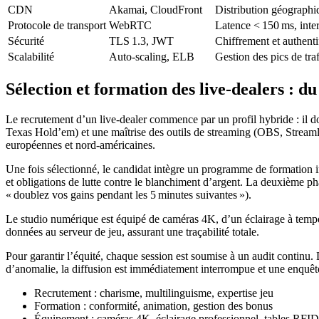
CDN
Akamai, CloudFront
Distribution géographi
Protocole de transport
WebRTC
Latence < 150 ms, inter
Sécurité
TLS 1.3, JWT
Chiffrement et authenti
Scalabilité
Auto‑scaling, ELB
Gestion des pics de traf
Sélection et formation des live‑dealers : 
Le recrutement d’un live‑dealer commence par un profil hybride : il do
Texas Hold’em) et une maîtrise des outils de streaming (OBS, Streamlab
européennes et nord‑américaines.
Une fois sélectionné, le candidat intègre un programme de formation i
et obligations de lutte contre le blanchiment d’argent. La deuxième pha
« doublez vos gains pendant les 5 minutes suivantes »).
Le studio numérique est équipé de caméras 4K, d’un éclairage à tempér
données au serveur de jeu, assurant une traçabilité totale.
Pour garantir l’équité, chaque session est soumise à un audit continu.
d’anomalie, la diffusion est immédiatement interrompue et une enquête
Recrutement : charisme, multilinguisme, expertise jeu
Formation : conformité, animation, gestion des bonus
Équipement : caméras 4K, éclairage professionnel, tables RFID