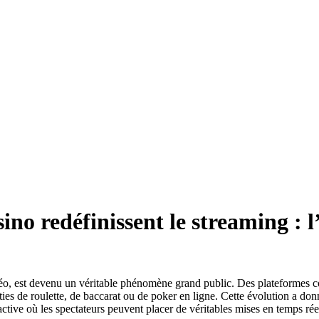
no redéfinissent le streaming : l’
vidéo, est devenu un véritable phénomène grand public. Des plateforme
rties de roulette, de baccarat ou de poker en ligne. Cette évolution a do
tive où les spectateurs peuvent placer de véritables mises en temps rée