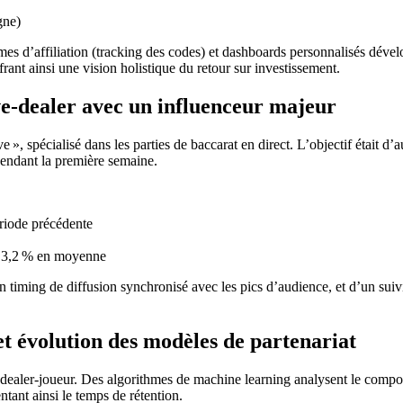
gne)
ormes d’affiliation (tracking des codes) et dashboards personnalisés dé
rant ainsi une vision holistique du retour sur investissement.
ve‑dealer avec un influenceur majeur
 », spécialisé dans les parties de baccarat en direct. L’objectif était d
endant la première semaine.
ériode précédente
 3,2 % en moyenne
n timing de diffusion synchronisé avec les pics d’audience, et d’un suiv
et évolution des modèles de partenariat
 dealer‑joueur. Des algorithmes de machine learning analysent le compor
tant ainsi le temps de rétention.