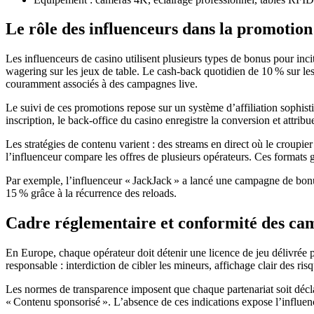
Le rôle des influenceurs dans la promotion 
Les influenceurs de casino utilisent plusieurs types de bonus pour in
wagering sur les jeux de table. Le cash‑back quotidien de 10 % sur les p
couramment associés à des campagnes live.
Le suivi de ces promotions repose sur un système d’affiliation sophis
inscription, le back‑office du casino enregistre la conversion et attri
Les stratégies de contenu varient : des streams en direct où le croupi
l’influenceur compare les offres de plusieurs opérateurs. Ces formats 
Par exemple, l’influenceur « JackJack » a lancé une campagne de bon
15 % grâce à la récurrence des reloads.
Cadre réglementaire et conformité des ca
En Europe, chaque opérateur doit détenir une licence de jeu délivré
responsable : interdiction de cibler les mineurs, affichage clair des ri
Les normes de transparence imposent que chaque partenariat soit déclar
« Contenu sponsorisé ». L’absence de ces indications expose l’influence