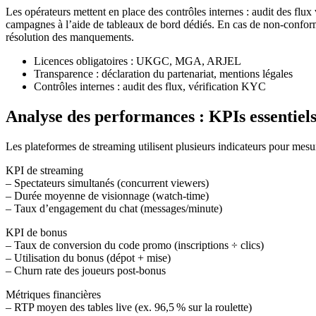
Les opérateurs mettent en place des contrôles internes : audit des flu
campagnes à l’aide de tableaux de bord dédiés. En cas de non‑conformit
résolution des manquements.
Licences obligatoires : UKGC, MGA, ARJEL
Transparence : déclaration du partenariat, mentions légales
Contrôles internes : audit des flux, vérification KYC
Analyse des performances : KPIs essentiels 
Les plateformes de streaming utilisent plusieurs indicateurs pour mesur
KPI de streaming
– Spectateurs simultanés (concurrent viewers)
– Durée moyenne de visionnage (watch‑time)
– Taux d’engagement du chat (messages/minute)
KPI de bonus
– Taux de conversion du code promo (inscriptions ÷ clics)
– Utilisation du bonus (dépot + mise)
– Churn rate des joueurs post‑bonus
Métriques financières
– RTP moyen des tables live (ex. 96,5 % sur la roulette)