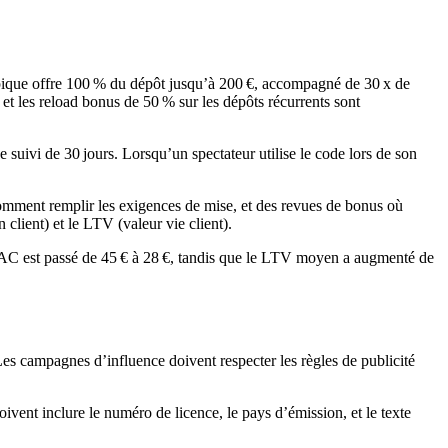
 typique offre 100 % du dépôt jusqu’à 200 €, accompagné de 30 x de
, et les reload bonus de 50 % sur les dépôts récurrents sont
suivi de 30 jours. Lorsqu’un spectateur utilise le code lors de son
 comment remplir les exigences de mise, et des revues de bonus où
client) et le LTV (valeur vie client).
CAC est passé de 45 € à 28 €, tandis que le LTV moyen a augmenté de
s campagnes d’influence doivent respecter les règles de publicité
vent inclure le numéro de licence, le pays d’émission, et le texte