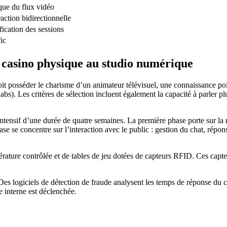
que du flux vidéo
action bidirectionnelle
fication des sessions
ic
du casino physique au studio numérique
it posséder le charisme d’un animateur télévisuel, une connaissance poin
s). Les critères de sélection incluent également la capacité à parler pl
ntensif d’une durée de quatre semaines. La première phase porte sur la 
se se concentre sur l’interaction avec le public : gestion du chat, répon
ature contrôlée et de tables de jeu dotées de capteurs RFID. Ces capteur
 Des logiciels de détection de fraude analysent les temps de réponse du 
 interne est déclenchée.