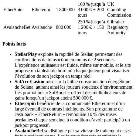
100 % jusqu’à
UK
EtherSpin
Ethereum
1 800 000
3 000 € + 200
Gambling
tours
Commission
250 % jusqu’à
Gibraltar
AvalancheBet
Avalanche
800 000
1 200 € + 150
Regulatory
tours
Authority
Points forts
StellarPlay
exploite la rapidité de Stellar, permettant des
confirmations de transaction en moins de 2 secondes.
L’expérience utilisateur est fluide, même sur mobile, et le site
propose un tableau de bord où chaque joueur peut visualiser
l’évolution de son jackpot en temps réel.
SolArc Casino
mise sur la faible consommation énergétique
de Solana, attirant ainsi les joueurs soucieux d’environnement.
Les promotions « SolBoost » offrent des multiplicateurs de
gains lorsqu’un jackpot atteint 500 000 €.
EtherSpin
bénéficie de la communauté Ethereum et d’un
large éventail de contrats intelligents. Son programme de
cash‑back « EtherReturn » rembourse 10 % des mises
perdantes chaque semaine, à condition d’avoir participé à un
jackpot progressif.
AvalancheBet
se distingue par sa vitesse de traitement et ses