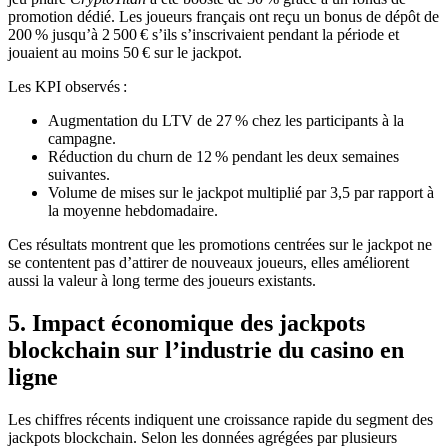
promotion dédié. Les joueurs français ont reçu un bonus de dépôt de
200 % jusqu’à 2 500 € s’ils s’inscrivaient pendant la période et
jouaient au moins 50 € sur le jackpot.
Les KPI observés :
Augmentation du LTV de 27 % chez les participants à la
campagne.
Réduction du churn de 12 % pendant les deux semaines
suivantes.
Volume de mises sur le jackpot multiplié par 3,5 par rapport à
la moyenne hebdomadaire.
Ces résultats montrent que les promotions centrées sur le jackpot ne
se contentent pas d’attirer de nouveaux joueurs, elles améliorent
aussi la valeur à long terme des joueurs existants.
5. Impact économique des jackpots
blockchain sur l’industrie du casino en
ligne
Les chiffres récents indiquent une croissance rapide du segment des
jackpots blockchain. Selon les données agrégées par plusieurs