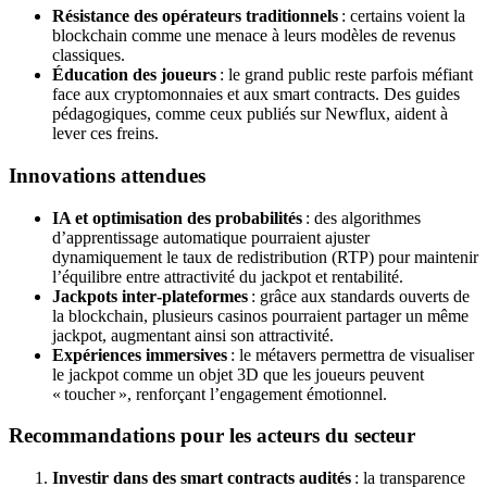
Résistance des opérateurs traditionnels
: certains voient la
blockchain comme une menace à leurs modèles de revenus
classiques.
Éducation des joueurs
: le grand public reste parfois méfiant
face aux cryptomonnaies et aux smart contracts. Des guides
pédagogiques, comme ceux publiés sur Newflux, aident à
lever ces freins.
Innovations attendues
IA et optimisation des probabilités
: des algorithmes
d’apprentissage automatique pourraient ajuster
dynamiquement le taux de redistribution (RTP) pour maintenir
l’équilibre entre attractivité du jackpot et rentabilité.
Jackpots inter‑plateformes
: grâce aux standards ouverts de
la blockchain, plusieurs casinos pourraient partager un même
jackpot, augmentant ainsi son attractivité.
Expériences immersives
: le métavers permettra de visualiser
le jackpot comme un objet 3D que les joueurs peuvent
« toucher », renforçant l’engagement émotionnel.
Recommandations pour les acteurs du secteur
Investir dans des smart contracts audités
: la transparence