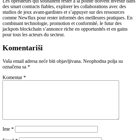
Les opérateurs qui souhaitent rester à la pointe doivent investir dans
des smart contracts fiables, explorer les collaborations avec des
studios de jeux avant‑gardistes et s’appuyer sur des ressources
comme Newflux pour rester informés des meilleures pratiques. En
combinant technologie, promotion et conformité, le futur des
jackpots blockchain s’annonce riche en opportunités et en gains
pour tous les acteurs du secteur.
Komentariši
Vaša email adresa neće biti objavljivana.
Neophodna polja su
označena sa
*
Komentar
*
Ime
*