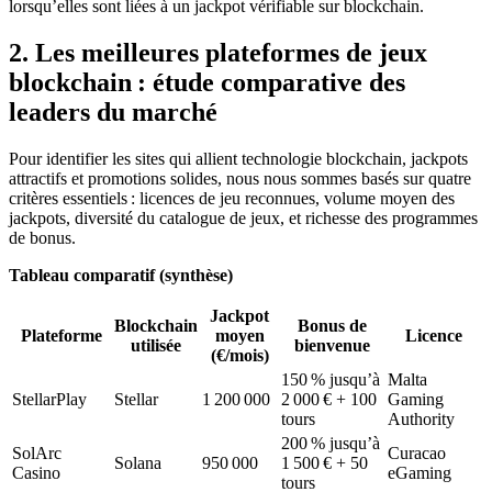
lorsqu’elles sont liées à un jackpot vérifiable sur blockchain.
2. Les meilleures plateformes de jeux
blockchain : étude comparative des
leaders du marché
Pour identifier les sites qui allient technologie blockchain, jackpots
attractifs et promotions solides, nous nous sommes basés sur quatre
critères essentiels : licences de jeu reconnues, volume moyen des
jackpots, diversité du catalogue de jeux, et richesse des programmes
de bonus.
Tableau comparatif (synthèse)
Jackpot
Blockchain
Bonus de
Plateforme
moyen
Licence
utilisée
bienvenue
(€/mois)
150 % jusqu’à
Malta
StellarPlay
Stellar
1 200 000
2 000 € + 100
Gaming
tours
Authority
200 % jusqu’à
SolArc
Curacao
Solana
950 000
1 500 € + 50
Casino
eGaming
tours