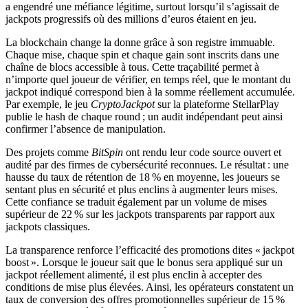
a engendré une méfiance légitime, surtout lorsqu’il s’agissait de
jackpots progressifs où des millions d’euros étaient en jeu.
La blockchain change la donne grâce à son registre immuable.
Chaque mise, chaque spin et chaque gain sont inscrits dans une
chaîne de blocs accessible à tous. Cette traçabilité permet à
n’importe quel joueur de vérifier, en temps réel, que le montant du
jackpot indiqué correspond bien à la somme réellement accumulée.
Par exemple, le jeu
CryptoJackpot
sur la plateforme StellarPlay
publie le hash de chaque round ; un audit indépendant peut ainsi
confirmer l’absence de manipulation.
Des projets comme
BitSpin
ont rendu leur code source ouvert et
audité par des firmes de cybersécurité reconnues. Le résultat : une
hausse du taux de rétention de 18 % en moyenne, les joueurs se
sentant plus en sécurité et plus enclins à augmenter leurs mises.
Cette confiance se traduit également par un volume de mises
supérieur de 22 % sur les jackpots transparents par rapport aux
jackpots classiques.
La transparence renforce l’efficacité des promotions dites « jackpot
boost ». Lorsque le joueur sait que le bonus sera appliqué sur un
jackpot réellement alimenté, il est plus enclin à accepter des
conditions de mise plus élevées. Ainsi, les opérateurs constatent un
taux de conversion des offres promotionnelles supérieur de 15 %