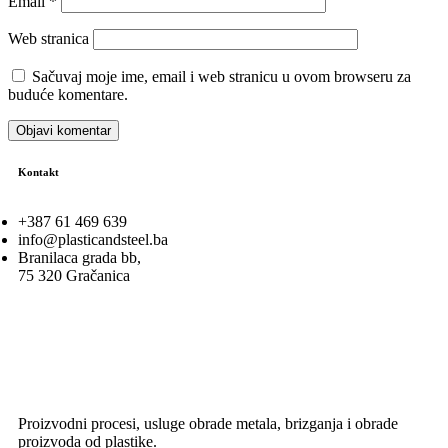
Email
*
Web stranica
Sačuvaj moje ime, email i web stranicu u ovom browseru za
buduće komentare.
Kontakt
+387 61 469 639
info@plasticandsteel.ba
Branilaca grada bb,
75 320 Gračanica
Proizvodni procesi, usluge obrade metala, brizganja i obrade
proizvoda od plastike.