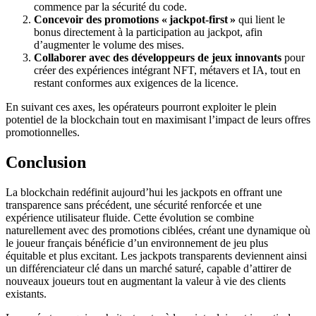
commence par la sécurité du code.
Concevoir des promotions « jackpot‑first »
qui lient le
bonus directement à la participation au jackpot, afin
d’augmenter le volume des mises.
Collaborer avec des développeurs de jeux innovants
pour
créer des expériences intégrant NFT, métavers et IA, tout en
restant conformes aux exigences de la licence.
En suivant ces axes, les opérateurs pourront exploiter le plein
potentiel de la blockchain tout en maximisant l’impact de leurs offres
promotionnelles.
Conclusion
La blockchain redéfinit aujourd’hui les jackpots en offrant une
transparence sans précédent, une sécurité renforcée et une
expérience utilisateur fluide. Cette évolution se combine
naturellement avec des promotions ciblées, créant une dynamique où
le joueur français bénéficie d’un environnement de jeu plus
équitable et plus excitant. Les jackpots transparents deviennent ainsi
un différenciateur clé dans un marché saturé, capable d’attirer de
nouveaux joueurs tout en augmentant la valeur à vie des clients
existants.