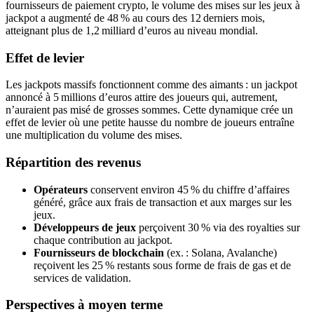
fournisseurs de paiement crypto, le volume des mises sur les jeux à
jackpot a augmenté de 48 % au cours des 12 derniers mois,
atteignant plus de 1,2 milliard d’euros au niveau mondial.
Effet de levier
Les jackpots massifs fonctionnent comme des aimants : un jackpot
annoncé à 5 millions d’euros attire des joueurs qui, autrement,
n’auraient pas misé de grosses sommes. Cette dynamique crée un
effet de levier où une petite hausse du nombre de joueurs entraîne
une multiplication du volume des mises.
Répartition des revenus
Opérateurs
conservent environ 45 % du chiffre d’affaires
généré, grâce aux frais de transaction et aux marges sur les
jeux.
Développeurs de jeux
perçoivent 30 % via des royalties sur
chaque contribution au jackpot.
Fournisseurs de blockchain
(ex. : Solana, Avalanche)
reçoivent les 25 % restants sous forme de frais de gas et de
services de validation.
Perspectives à moyen terme