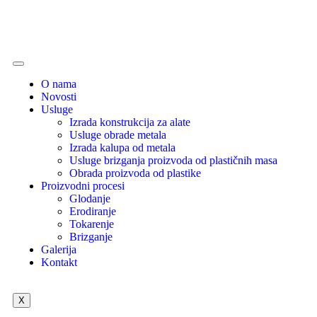
O nama
Novosti
Usluge
Izrada konstrukcija za alate
Usluge obrade metala
Izrada kalupa od metala
Usluge brizganja proizvoda od plastičnih masa
Obrada proizvoda od plastike
Proizvodni procesi
Glodanje
Erodiranje
Tokarenje
Brizganje
Galerija
Kontakt
X