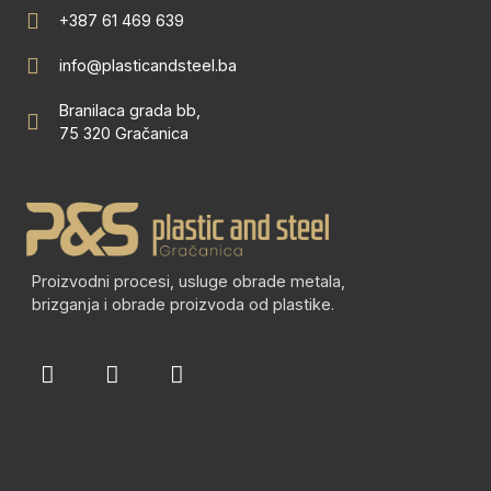
+387 61 469 639
info@plasticandsteel.ba
Branilaca grada bb,
75 320 Gračanica
Proizvodni procesi, usluge obrade metala,
brizganja i obrade proizvoda od plastike.