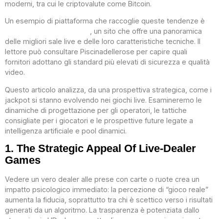
moderni, tra cui le criptovalute come Bitcoin.
Un esempio di piattaforma che raccoglie queste tendenze è
https://piscinadellerose.it/
, un sito che offre una panoramica
delle migliori sale live e delle loro caratteristiche tecniche. Il
lettore può consultare Piscinadellerose per capire quali
fornitori adottano gli standard più elevati di sicurezza e qualità
video.
Questo articolo analizza, da una prospettiva strategica, come i
jackpot si stanno evolvendo nei giochi live. Esamineremo le
dinamiche di progettazione per gli operatori, le tattiche
consigliate per i giocatori e le prospettive future legate a
intelligenza artificiale e pool dinamici.
1. The Strategic Appeal Of Live‑Dealer
Games
Vedere un vero dealer alle prese con carte o ruote crea un
impatto psicologico immediato: la percezione di “gioco reale”
aumenta la fiducia, soprattutto tra chi è scettico verso i risultati
generati da un algoritmo. La trasparenza è potenziata dallo