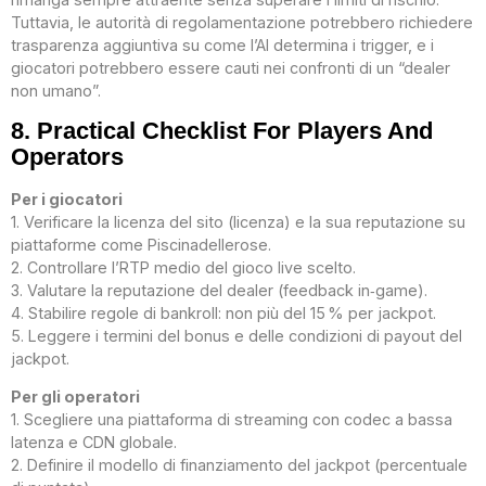
Tuttavia, le autorità di regolamentazione potrebbero richiedere
trasparenza aggiuntiva su come l’AI determina i trigger, e i
giocatori potrebbero essere cauti nei confronti di un “dealer
non umano”.
8. Practical Checklist For Players And
Operators
Per i giocatori
1. Verificare la licenza del sito (licenza) e la sua reputazione su
piattaforme come Piscinadellerose.
2. Controllare l’RTP medio del gioco live scelto.
3. Valutare la reputazione del dealer (feedback in‑game).
4. Stabilire regole di bankroll: non più del 15 % per jackpot.
5. Leggere i termini del bonus e delle condizioni di payout del
jackpot.
Per gli operatori
1. Scegliere una piattaforma di streaming con codec a bassa
latenza e CDN globale.
2. Definire il modello di finanziamento del jackpot (percentuale