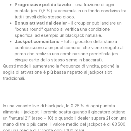
Progressive pot da tavolo
– una frazione di ogni
puntata (es. 0,5 %) si accumula in un fondo condiviso tra
tutti i tavoli dello stesso gioco.
Bonus attivati dal dealer
– il croupier può lanciare un
“bonus round” quando si verifica una condizione
specifica, ad esempio un blackjack naturale.
Jackpot comunitario
– tutti i giocatori della stanza
contribuiscono a un pool comune, che viene erogato al
primo che realizza una combinazione predefinita (es.
cinque carte dello stesso seme in baccarat).
Questi modelli aumentano la frequenza di vincita, poiché la
soglia di attivazione è più bassa rispetto ai jackpot slot
tradizionali.
2.1. Progressive Jackpot Mechanics in Live
Blackjack
In una variante live di blackjack, lo 0,25 % di ogni puntata
alimenta il jackpot. Il premio scatta quando il giocatore ottiene
un “natural 21” (asso + 10) o quando il dealer supera 21 con una
mano di tre o più carte. Il valore medio del jackpot è di €3 500,
con una media di 1 vincita ogni 1 200 mani.