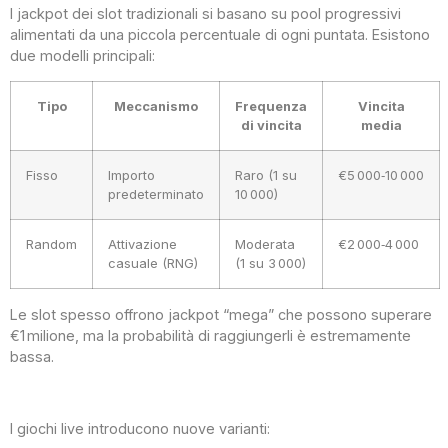
I jackpot dei slot tradizionali si basano su pool progressivi
alimentati da una piccola percentuale di ogni puntata. Esistono
due modelli principali:
Tipo
Meccanismo
Frequenza
Vincita
di vincita
media
Fisso
Importo
Raro (1 su
€5 000‑10 000
predeterminato
10 000)
Random
Attivazione
Moderata
€2 000‑4 000
casuale (RNG)
(1 su 3 000)
Le slot spesso offrono jackpot “mega” che possono superare
€1 milione, ma la probabilità di raggiungerli è estremamente
bassa.
Live‑casino jackpot models
I giochi live introducono nuove varianti: