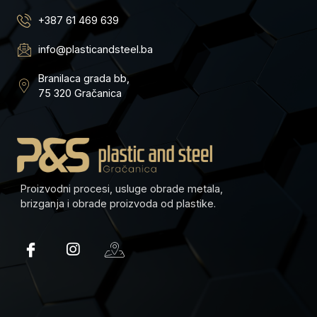
+387 61 469 639
info@plasticandsteel.ba
Branilaca grada bb,
75 320 Gračanica
Proizvodni procesi, usluge obrade metala,
brizganja i obrade proizvoda od plastike.