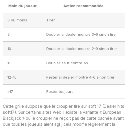
Main du joueur
Action recommandée
8 ou moins
Tirer
9
Doubler si dealer montre 3–6 sinon tirer
10
Doubler si dealer montre 2–9 sinon tirer
11
Doubler sauf contre As
12–16
Rester si dealer montre 4–6 sinon tirer
≥17
Rester toujours
Cette grille suppose que le croupier tire sur soft 17 (Dealer hits
soft17). Sur certains sites web il existe la variante « European
Blackjack » où le croupier ne reçoit pas de carte cachée avant
que tous les joueurs aient agi ; cela modifie légèrement la