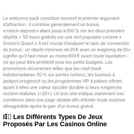
Bonus de bienvenue & promotions
récurrentes
Le welcome pack constitue souvent le premier argument
d’attraction : il combine généralement un bonus
« match‑deposit » allant jusqu’à 200 % sur les deux premiers
dépôts + 50 tours gratuits sur une slot populaire comme «
Gonzo’s Quest ». Il est crucial d’analyser le taux de conversion
du bonus : un dépôt minimum de 20 € avec un wagering de 30×
signifie qu’il faut miser au moins 600 € avant toute liquidation –
ce qui peut être prohibitif pour les petits budgets. Les
promotions récurrentes telles que les cash‑back
hebdomadaires (10 % sur pertes nettes), les tournois à
jackpot progressif ou les programmes VIP à paliers offrent
quant à elles une valeur ajoutée durable si leurs exigences
restent réalistes (< 20×). Un bon site indique clairement ces
conditions dans une page dédiée afin d’éviter toute surprise
désagréable après le gain d’un bonus gratuit.
II️⃣ Les Différents Types De Jeux
Proposés Par Les Casinos Online