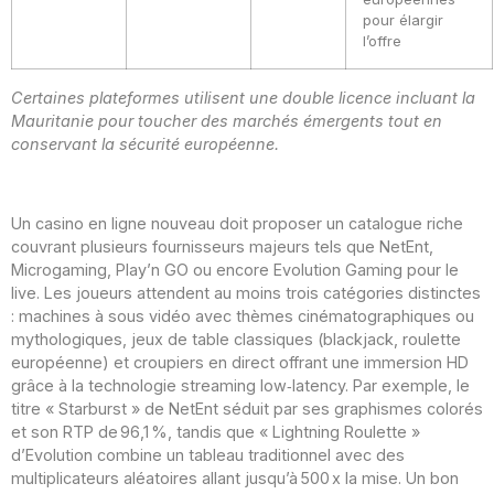
pour élargir
l’offre
Certaines plateformes utilisent une double licence incluant la
Mauritanie pour toucher des marchés émergents tout en
conservant la sécurité européenne.
Variété des jeux
Un casino en ligne nouveau doit proposer un catalogue riche
couvrant plusieurs fournisseurs majeurs tels que NetEnt,
Microgaming, Play’n GO ou encore Evolution Gaming pour le
live. Les joueurs attendent au moins trois catégories distinctes
: machines à sous vidéo avec thèmes cinématographiques ou
mythologiques, jeux de table classiques (blackjack, roulette
européenne) et croupiers en direct offrant une immersion HD
grâce à la technologie streaming low‑latency. Par exemple, le
titre « Starburst » de NetEnt séduit par ses graphismes colorés
et son RTP de 96,1 %, tandis que « Lightning Roulette »
d’Evolution combine un tableau traditionnel avec des
multiplicateurs aléatoires allant jusqu’à 500 x la mise. Un bon