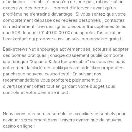
d’addiction — irritabilité lorsqu’on ne joue pas, rationalisation
excessive des pertes — permet d’intervenir avant qu’un
problème ne s’enracine davantage . Si vous sentez que votre
comportement dépasse ces repères personnels , contactez
immédiatement l’une des lignes d’écoute francophones telles
que SOS Joueurs (01 40 00 00 00) ou appelez l’association
Leankontact qui propose aussi un suivi personnalisé gratuit .
Basketnews.Net encourage activement ses lecteurs à adopter
ces bonnes pratiques ; chaque classement publié comporte
une rubrique “Sécurité & Jeu Responsable” où nous évaluons
notamment la clarté des politiques anti‑addiction proposées
par chaque nouveau casino testé . En suivant nos
recommandations vous profiterez pleinement du
divertissement offert tout en gardant votre budget sous
contrôle et votre bien‑être intact .
Conclusion
Nous avons parcouru ensemble les six piliers essentiels pour
naviguer sereinement dans l’univers dynamique du nouveau
casino en ligne :