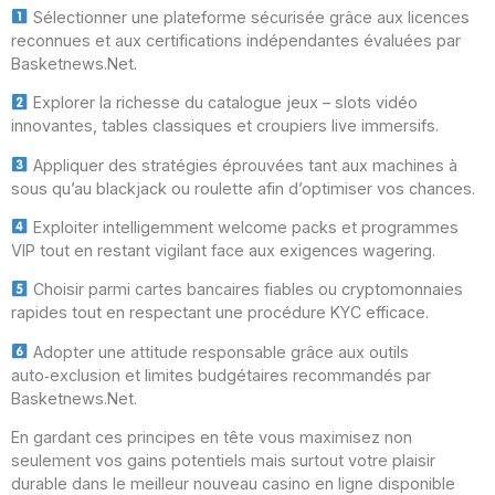
Sélectionner une plateforme sécurisée grâce aux licences
reconnues et aux certifications indépendantes évaluées par
Basketnews.Net.
Explorer la richesse du catalogue jeux – slots vidéo
innovantes, tables classiques et croupiers live immersifs.
Appliquer des stratégies éprouvées tant aux machines à
sous qu’au blackjack ou roulette afin d’optimiser vos chances.
Exploiter intelligemment welcome packs et programmes
VIP tout en restant vigilant face aux exigences wagering.
Choisir parmi cartes bancaires fiables ou cryptomonnaies
rapides tout en respectant une procédure KYC efficace.
Adopter une attitude responsable grâce aux outils
auto‑exclusion et limites budgétaires recommandés par
Basketnews.Net.
En gardant ces principes en tête vous maximisez non
seulement vos gains potentiels mais surtout votre plaisir
durable dans le meilleur nouveau casino en ligne disponible