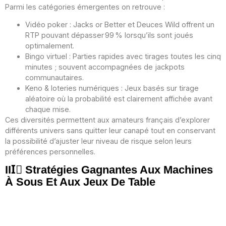
Parmi les catégories émergentes on retrouve :
Vidéo poker : Jacks or Better et Deuces Wild offrent un
RTP pouvant dépasser 99 % lorsqu’ils sont joués
optimalement.
Bingo virtuel : Parties rapides avec tirages toutes les cinq
minutes ; souvent accompagnées de jackpots
communautaires.
Keno & loteries numériques : Jeux basés sur tirage
aléatoire où la probabilité est clairement affichée avant
chaque mise.
Ces diversités permettent aux amateurs français d’explorer
différents univers sans quitter leur canapé tout en conservant
la possibilité d’ajuster leur niveau de risque selon leurs
préférences personnelles.
III️⃣ Stratégies Gagnantes Aux Machines
À Sous Et Aux Jeux De Table
Machines à sous : RTP, volatilité & lignes
payantes