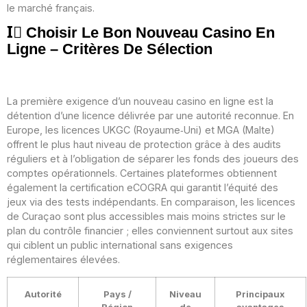
le marché français.
I️⃣ Choisir Le Bon Nouveau Casino En
Ligne – Critères De Sélection
Sécurité & licence
La première exigence d’un nouveau casino en ligne est la
détention d’une licence délivrée par une autorité reconnue. En
Europe, les licences UKGC (Royaume‑Uni) et MGA (Malte)
offrent le plus haut niveau de protection grâce à des audits
réguliers et à l’obligation de séparer les fonds des joueurs des
comptes opérationnels. Certaines plateformes obtiennent
également la certification eCOGRA qui garantit l’équité des
jeux via des tests indépendants. En comparaison, les licences
de Curaçao sont plus accessibles mais moins strictes sur le
plan du contrôle financier ; elles conviennent surtout aux sites
qui ciblent un public international sans exigences
réglementaires élevées.
Autorité
Pays /
Niveau
Principaux
Région
de
avantages