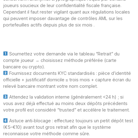
joueurs soucieux de leur confidentialité fiscale française.
Cependant il faut rester vigilant quant aux régulations locales
qui peuvent imposer davantage de contrôles AML sur les
portefeuilles actifs depuis plus de six mois .
Processus de retrait : délais, vérifications
d’identité & astuces anti‑blocage
Soumettez votre demande via le tableau “Retrait” du
compte joueur → choisissez méthode préférée (carte
bancaire ou crypto).
Fournissez documents KYC standardisés : pièce d’identité
officielle + justificatif domicile ≤ trois mois + capture écran du
relevé bancaire montrant votre nom complet.
Attendez la validation interne (généralement <24 h) ; si
vous avez déjà effectué au moins deux dépôts précédents
votre profil est considéré “trusted” et accélère le traitement.
Astuce anti‑blocage : effectuez toujours un petit dépôt test
(€5–€10) avant tout gros retrait afin que le système
reconnaisse votre méthode comme sûre.