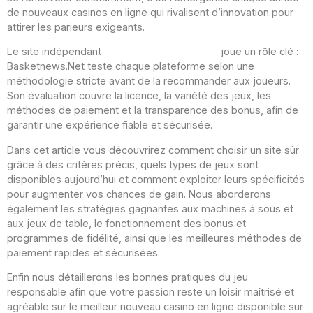
de nouveaux casinos en ligne qui rivalisent d’innovation pour
attirer les parieurs exigeants.
Le site indépendant
nouveau casino en ligne
joue un rôle clé :
Basketnews.Net teste chaque plateforme selon une
méthodologie stricte avant de la recommander aux joueurs.
Son évaluation couvre la licence, la variété des jeux, les
méthodes de paiement et la transparence des bonus, afin de
garantir une expérience fiable et sécurisée.
Dans cet article vous découvrirez comment choisir un site sûr
grâce à des critères précis, quels types de jeux sont
disponibles aujourd’hui et comment exploiter leurs spécificités
pour augmenter vos chances de gain. Nous aborderons
également les stratégies gagnantes aux machines à sous et
aux jeux de table, le fonctionnement des bonus et
programmes de fidélité, ainsi que les meilleures méthodes de
paiement rapides et sécurisées.
Enfin nous détaillerons les bonnes pratiques du jeu
responsable afin que votre passion reste un loisir maîtrisé et
agréable sur le meilleur nouveau casino en ligne disponible sur