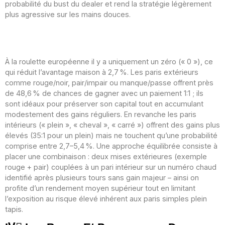
probabilité du bust du dealer et rend la stratégie légèrement
plus agressive sur les mains douces.
Roulette : paris extérieurs vs intérieurs pour
optimiser ses chances
À la roulette européenne il y a uniquement un zéro (« 0 »), ce
qui réduit l’avantage maison à 2,7 %. Les paris extérieurs
comme rouge/noir, pair/impair ou manque/passe offrent près
de 48,6 % de chances de gagner avec un paiement 1:1 ; ils
sont idéaux pour préserver son capital tout en accumulant
modestement des gains réguliers. En revanche les paris
intérieurs (« plein », « cheval », « carré ») offrent des gains plus
élevés (35:1 pour un plein) mais ne touchent qu’une probabilité
comprise entre 2,7–5,4 %. Une approche équilibrée consiste à
placer une combinaison : deux mises extérieures (exemple
rouge + pair) couplées à un pari intérieur sur un numéro chaud
identifié après plusieurs tours sans gain majeur – ainsi on
profite d’un rendement moyen supérieur tout en limitant
l’exposition au risque élevé inhérent aux paris simples plein
tapis.