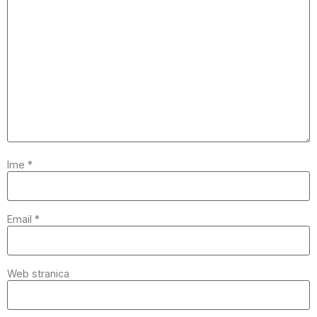
Ime
*
Email
*
Web stranica