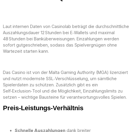
Auszahlungs‑ und
Einzahlungs‑Geschwindigkeit
Laut internen Daten von Casinolab beträgt die durchschnittliche
Auszahlungsdauer 12 Stunden bei E‑Wallets und maximal
48 Stunden bei Banküberweisungen. Einzahlungen werden
sofort gutgeschrieben, sodass das Spielvergnügen ohne
Wartezeit starten kann.
Sicherheit und Lizenzierung
Das Casino ist von der Malta Gaming Authority (MGA) lizenziert
und nutzt modernste SSL‑Verschlüsselung, um sämtliche
Spielerdaten zu schützen. Zusätzlich gibt es ein
Self‑Exclusion‑Tool und die Möglichkeit, Einzahlungslimits zu
setzen – wichtige Bausteine für verantwortungsvolles Spielen.
Preis‑Leistungs‑Verhältnis
Was macht Casinolab besonders?
Schnelle Auszahlungen
dank breiter