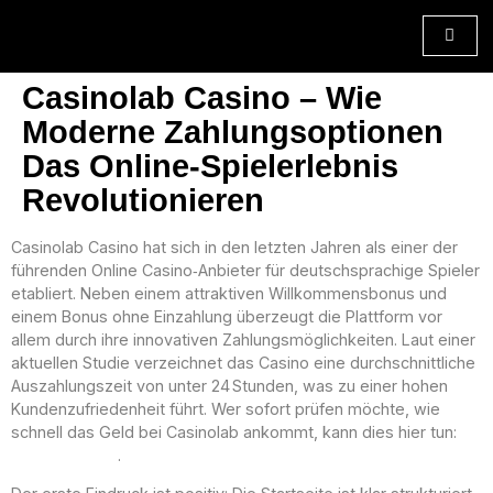
Casinolab Casino – Wie
Moderne Zahlungsoptionen
Das Online‑Spielerlebnis
Revolutionieren
Casinolab Casino hat sich in den letzten Jahren als einer der
führenden Online Casino‑Anbieter für deutschsprachige Spieler
etabliert. Neben einem attraktiven Willkommensbonus und
einem Bonus ohne Einzahlung überzeugt die Plattform vor
allem durch ihre innovativen Zahlungsmöglichkeiten. Laut einer
aktuellen Studie verzeichnet das Casino eine durchschnittliche
Auszahlungszeit von unter 24 Stunden, was zu einer hohen
Kundenzufriedenheit führt. Wer sofort prüfen möchte, wie
schnell das Geld bei Casinolab ankommt, kann dies hier tun:
Jetzt ansehen
.