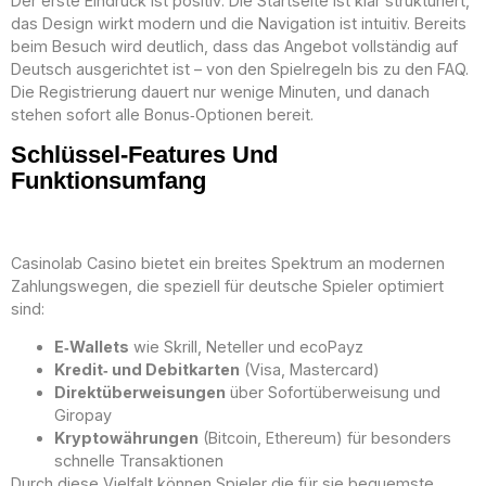
Der erste Eindruck ist positiv: Die Startseite ist klar strukturiert,
das Design wirkt modern und die Navigation ist intuitiv. Bereits
beim Besuch wird deutlich, dass das Angebot vollständig auf
Deutsch ausgerichtet ist – von den Spielregeln bis zu den FAQ.
Die Registrierung dauert nur wenige Minuten, und danach
stehen sofort alle Bonus‑Optionen bereit.
Schlüssel‑Features Und
Funktionsumfang
Zahlungsoptionen im Fokus
Casinolab Casino bietet ein breites Spektrum an modernen
Zahlungswegen, die speziell für deutsche Spieler optimiert
sind:
E‑Wallets
wie Skrill, Neteller und ecoPayz
Kredit‑ und Debitkarten
(Visa, Mastercard)
Direktüberweisungen
über Sofortüberweisung und
Giropay
Kryptowährungen
(Bitcoin, Ethereum) für besonders
schnelle Transaktionen
Durch diese Vielfalt können Spieler die für sie bequemste