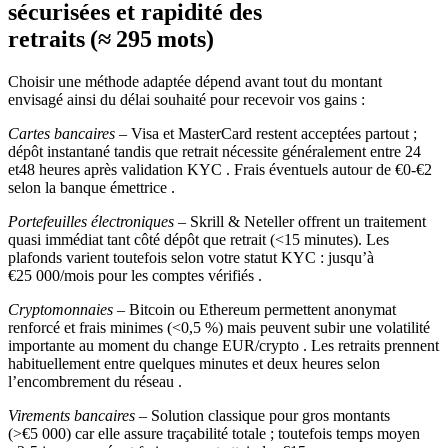
sécurisées et rapidité des
retraits (≈ 295 mots)
Choisir une méthode adaptée dépend avant tout du montant
envisagé ainsi du délai souhaité pour recevoir vos gains :
Cartes bancaires
– Visa et MasterCard restent acceptées partout ;
dépôt instantané tandis que retrait nécessite généralement entre 24
et48 heures après validation KYC . Frais éventuels autour de €0‑€2
selon la banque émettrice .
Portefeuilles électroniques
– Skrill & Neteller offrent un traitement
quasi immédiat tant côté dépôt que retrait (<15 minutes). Les
plafonds varient toutefois selon votre statut KYC : jusqu’à
€25 000/mois pour les comptes vérifiés .
Cryptomonnaies
– Bitcoin ou Ethereum permettent anonymat
renforcé et frais minimes (<0,5 %) mais peuvent subir une volatilité
importante au moment du change EUR/crypto . Les retraits prennent
habituellement entre quelques minutes et deux heures selon
l’encombrement du réseau .
Virements bancaires
– Solution classique pour gros montants
(>€5 000) car elle assure traçabilité totale ; toutefois temps moyen