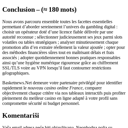
Conclusion – (≈ 180 mots)
Nous avons parcouru ensemble toutes les facettes essentielles
permettant d’aborder sereinement l’univers du gambling digital :
choisir un opérateur doté d’une licence fiable délivrée par une
autorité reconnue ; sélectionner judicieusement ses jeux parmi slots
volatiles ou tables stratégiques ; analyser minutieusement chaque
promotion afin d’en extraire réellement la valeur ajoutée ; opter pour
des méthodes financières sûres tout en maîtrisant délais et frais
associés ; adopter quotidiennement bonnes pratiques responsables
ainsi qu’une hygiène numérique rigoureuse grâce au chiffrement
SSL/TLS voire au VPN lorsqu’il faut contourner restrictions
géographiques.
Basketnews.Net demeure votre partenaire privilégié pour identifier
rapidement le
nouveau casino online France
, comparer
objectivement chaque critère via nos tableaux interactifs puis profiter
pleinement du meilleur casino en ligne adapté à votre profil sans
compromettre sécurité ni budget personnel.
Komentariši
Vaša email adresa neće biti objavljivana.
Neophodna polja su