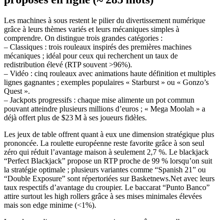
Les machines à sous restent le pilier du divertissement numérique
grâce à leurs thèmes variés et leurs mécaniques simples à
comprendre. On distingue trois grandes catégories :
– Classiques : trois rouleaux inspirés des premières machines
mécaniques ; idéal pour ceux qui recherchent un taux de
redistribution élevé (RTP souvent >96%).
– Vidéo : cinq rouleaux avec animations haute définition et multiples
lignes gagnantes ; exemples populaires « Starburst » ou « Gonzo’s
Quest ».
– Jackpots progressifs : chaque mise alimente un pot commun
pouvant atteindre plusieurs millions d’euros ; « Mega Moolah » a
déjà offert plus de $23 M à ses joueurs fidèles.
Les jeux de table offrent quant à eux une dimension stratégique plus
prononcée. La roulette européenne reste favorite grâce à son seul
zéro qui réduit l’avantage maison à seulement 2,7 %. Le blackjack
“Perfect Blackjack” propose un RTP proche de 99 % lorsqu’on suit
la stratégie optimale ; plusieurs variantes comme “Spanish 21” ou
“Double Exposure” sont répertoriées sur Basketnews.Net avec leurs
taux respectifs d’avantage du croupier. Le baccarat “Punto Banco”
attire surtout les high rollers grâce à ses mises minimales élevées
mais son edge minime (<1%).