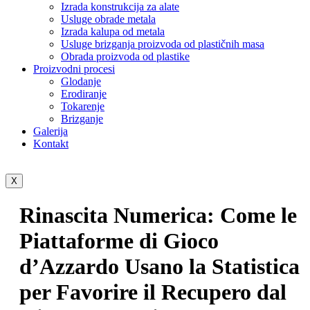
Izrada konstrukcija za alate
Usluge obrade metala
Izrada kalupa od metala
Usluge brizganja proizvoda od plastičnih masa
Obrada proizvoda od plastike
Proizvodni procesi
Glodanje
Erodiranje
Tokarenje
Brizganje
Galerija
Kontakt
X
Rinascita Numerica: Come le
Piattaforme di Gioco
d’Azzardo Usano la Statistica
per Favorire il Recupero dal