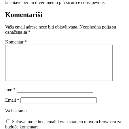
la chiave per un divertimento più sicuro e consapevole.
Komentariši
Vaša email adresa neće biti objavljivana.
Neophodna polja su
označena sa
*
Komentar
*
Ime
*
Email
*
Web stranica
Sačuvaj moje ime, email i web stranicu u ovom browseru za
buduće komentare.