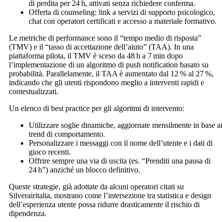
di perdita per 24 h, attivati senza richiedere conferma.
Offerta di counseling: link a servizi di supporto psicologico,
chat con operatori certificati e accesso a materiale formativo.
Le metriche di performance sono il “tempo medio di risposta”
(TMV) e il “tasso di accettazione dell’aiuto” (TAA). In una
piattaforma pilota, il TMV è sceso da 48 h a 7 min dopo
l’implementazione di un algoritmo di push notification basato su
probabilità. Parallelamente, il TAA è aumentato dal 12 % al 27 %,
indicando che gli utenti rispondono meglio a interventi rapidi e
contestualizzati.
Un elenco di best practice per gli algoritmi di intervento:
Utilizzare soglie dinamiche, aggiornate mensilmente in base a
trend di comportamento.
Personalizzare i messaggi con il nome dell’utente e i dati di
gioco recenti.
Offrire sempre una via di uscita (es. “Prenditi una pausa di
24 h”) anziché un blocco definitivo.
Queste strategie, già adottate da alcuni operatori citati su
Silverairitalia, mostrano come l’intersezione tra statistica e design
dell’esperienza utente possa ridurre drasticamente il rischio di
dipendenza.