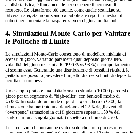
analisi statistica, è fondamentale per sostenere il percorso di
recupero. Le piattaforme più attente, come quelle segnalate su
Silverairitalia, stanno iniziando a pubblicare report trimestrali di
cohort per aumentare la trasparenza verso i giocatori italiani.
4. Simulazioni Monte‑Carlo per Valutare
le Politiche di Limite
Le simulazioni Monte‑Carlo consentono di modellare migliaia di
scenari di gioco, variando parametri quali deposito giornaliero,
volatilità del gioco (es. slot a RTP 96 % vs 98 %) e comportamento
di scommessa. Generando una distribuzione di possibili risultati, le
piattaforme possono prevedere l’impatto di diversi limiti di deposito,
perdita e scommessa.
Un esempio pratico: una piattaforma ha simulato 10 000 percorsi di
gioco per un segmento di “high‑roller” con bankroll medio di
€5 000. Impostando un limite di perdita giornaliero di €300, la
simulazione ha mostrato una riduzione del 22 % degli eventi di
“overspend” (situazioni in cui il giocatore supera il 150 % del
bankroll in una singola giornata) rispetto a un limite di €500.
Le simulazioni hanno anche evidenziato che limiti più restrittivi
aumentano il “tempo medio di sessione” di circa 12 min, suggerend