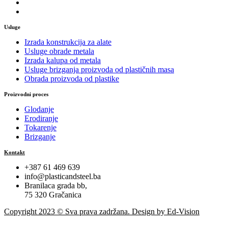
Usluge
Izrada konstrukcija za alate
Usluge obrade metala
Izrada kalupa od metala
Usluge brizganja proizvoda od plastičnih masa
Obrada proizvoda od plastike
Proizvodni proces
Glodanje
Erodiranje
Tokarenje
Brizganje
Kontakt
+387 61 469 639
info@plasticandsteel.ba
Branilaca grada bb,
75 320 Gračanica
Copyright 2023 © Sva prava zadržana. Design by Ed-Vision