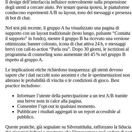
Il design dell’interfaccia influisce notevolmente sulla propensione
degli utenti a cercare aiuto. Per testare questa ipotesi, le piattaforme
conducono esperimenti A/B su layout, tono dei messaggi e presenza
di bot di chat.
Nel test più recente, il gruppo A ha visualizzato una pagina di
supporto con un layout tradizionale (testo lungo, pulsante “Contatta
il supporto” in fondo), mentre il gruppo B ha ricevuto una versione
ottimizzata: banner colorato, icona di chat attiva 24 h, e messaggi
brevi con call‑to‑action “Parla ora”. Dopo 30 giorni, le iscrizioni al
programma di counseling sono aumentate del 45 % nel gruppo B
rispetto al gruppo A.
Le implicazioni etiche richiedono trasparenza: gli utenti devono
sapere che i dati raccolti sono anonimi e che le sperimentazioni non
alterano le probabilità di vincita o le condizioni di gioco. Best
practice includono:
Informare l’utente della partecipazione a un test A/B tramite
una breve nota in calce alla pagina.
Consentire l’opt‑out in qualsiasi momento.
Pubblicare i risultati aggregati in un report accessibile al
pubblico.
Queste pratiche, già segnalate su Silverairitalia, rafforzano la fiducia