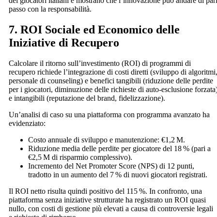
dei giocatori italiani e mostrano che l’innovazione può andare di par
passo con la responsabilità.
7. ROI Sociale ed Economico delle
Iniziative di Recupero
Calcolare il ritorno sull’investimento (ROI) di programmi di
recupero richiede l’integrazione di costi diretti (sviluppo di algoritmi
personale di counseling) e benefici tangibili (riduzione delle perdite
per i giocatori, diminuzione delle richieste di auto‑esclusione forzata
e intangibili (reputazione del brand, fidelizzazione).
Un’analisi di caso su una piattaforma con programma avanzato ha
evidenziato:
Costo annuale di sviluppo e manutenzione: €1,2 M.
Riduzione media delle perdite per giocatore del 18 % (pari a
€2,5 M di risparmio complessivo).
Incremento del Net Promoter Score (NPS) di 12 punti,
tradotto in un aumento del 7 % di nuovi giocatori registrati.
Il ROI netto risulta quindi positivo del 115 %. In confronto, una
piattaforma senza iniziative strutturate ha registrato un ROI quasi
nullo, con costi di gestione più elevati a causa di controversie legali