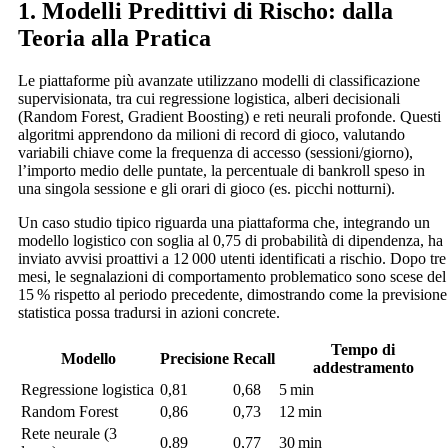
1. Modelli Predittivi di Rischo: dalla
Teoria alla Pratica
Le piattaforme più avanzate utilizzano modelli di classificazione
supervisionata, tra cui regressione logistica, alberi decisionali
(Random Forest, Gradient Boosting) e reti neurali profonde. Questi
algoritmi apprendono da milioni di record di gioco, valutando
variabili chiave come la frequenza di accesso (sessioni/giorno),
l’importo medio delle puntate, la percentuale di bankroll speso in
una singola sessione e gli orari di gioco (es. picchi notturni).
Un caso studio tipico riguarda una piattaforma che, integrando un
modello logistico con soglia al 0,75 di probabilità di dipendenza, ha
inviato avvisi proattivi a 12 000 utenti identificati a rischio. Dopo tre
mesi, le segnalazioni di comportamento problematico sono scese del
15 % rispetto al periodo precedente, dimostrando come la previsione
statistica possa tradursi in azioni concrete.
Tempo di
Modello
Precisione
Recall
addestramento
Regressione logistica
0,81
0,68
5 min
Random Forest
0,86
0,73
12 min
Rete neurale (3
0,89
0,77
30 min