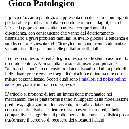
Gioco Patologico
Il gioco d’azzardo patologico rappresenta una delle sfide più urgenti
per la salute pubblica in Italia: secondo le ultime indagini, circa il
2 % della popolazione adulta manifesta comportamenti di
dipendenza, con conseguenze che vanno dal deterioramento
finanziario a gravi problemi familiari. A livello globale la tendenza è
simile, con una crescita del 7 % negli ultimi cinque anni, alimentata
soprattutto dall’espansione delle piattaforme digitali.
In questo contesto, le realtà di gioco responsabile stanno assumendo
un ruolo centrale. Non si tratta più solo di inserire un pulsante
“auto‑esclusione”, ma di costruire sistemi basati su dati, in grado di
individuare precocemente i segnali di rischio e di intervenire con
misure personalizzate. Scopri quali sono
i migliori siti poker online
aams
per giocare in modo consapevole.
L’articolo si propone di fare un’immersione matematica nei
meccanismi che le piattaforme hanno sviluppato: dalla modellazione
predittiva, agli algoritmi di intervento, fino alla valutazione
economica dei risultati. Il lettore troverà esempi concreti, tabelle
comparative e suggerimenti pratici per capire come la statistica poss
trasformare il percorso di recupero dei giocatori italiani.