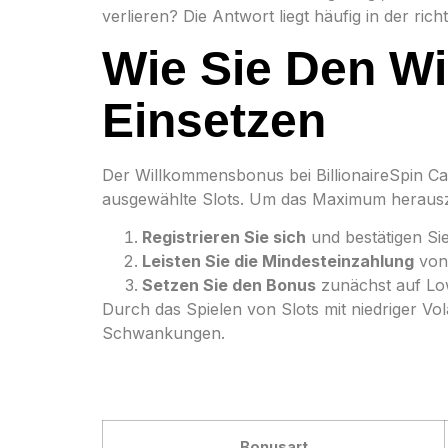
verlieren? Die Antwort liegt häufig in der rich
Wie Sie Den W
Einsetzen
Der Willkommensbonus bei BillionaireSpin Ca
ausgewählte Slots. Um das Maximum herausz
Registrieren Sie sich
und bestätigen Sie
Leisten Sie die Mindesteinzahlung
von 
Setzen Sie den Bonus
zunächst auf Low
Durch das Spielen von Slots mit niedriger Vo
Schwankungen.
Vergleich der Bo
Bonusart