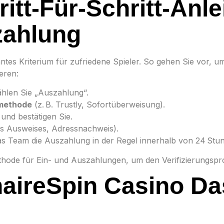
itt‑für‑Schritt‑Anle
zahlung
tes Kriterium für zufriedene Spieler. So gehen Sie vor, um
eren:
hlen Sie „Auszahlung“.
smethode
(z. B. Trustly, Sofortüberweisung).
 und bestätigen Sie.
s Ausweises, Adressnachweis).
das Team die Auszahlung in der Regel innerhalb von 24 Stu
thode für Ein- und Auszahlungen, um den Verifizierungspr
ionaireSpin Casino D