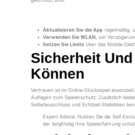
geschützt sind.
Tipps für mobiles 
Aktualisieren Sie die App
regelmäßig, u
Verwenden Sie WLAN
, um Verzögerung
Setzen Sie Limits
über das Mobile‑Dash
Sicherheit Und
Können
Vertrauen ist im Online‑Glücksspiel essenziell
Auflagen zum Spielerschutz. Zusätzlich biet
Selbstausschluss und Echtzeit‑Statistiken berei
Expert Advice: Nutzen Sie die Self‑Exclu
der langfristig Ihre Spielerfahrung schüt