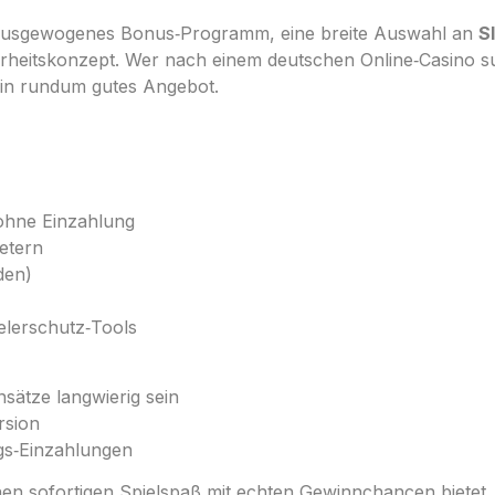
ausgewogenes Bonus‑Programm, eine breite Auswahl an
S
rheitskonzept. Wer nach einem deutschen Online‑Casino su
r ein rundum gutes Angebot.
ohne Einzahlung
etern
den)
elerschutz‑Tools
sätze langwierig sein
rsion
gs‑Einzahlungen
 sofortigen Spielspaß mit echten Gewinnchancen bietet, so