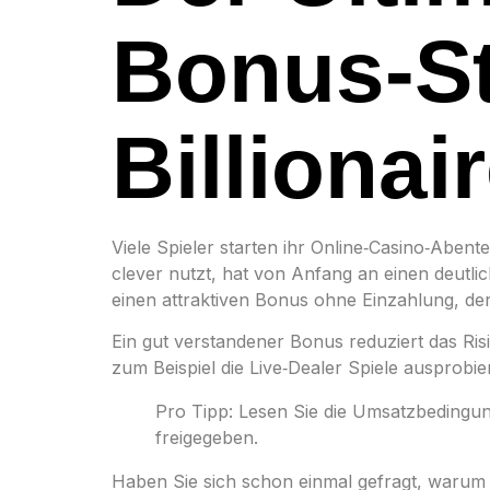
Bonus‑St
Billiona
Viele Spieler starten ihr Online‑Casino‑Aben
clever nutzt, hat von Anfang an einen deutlic
einen attraktiven Bonus ohne Einzahlung, der
Ein gut verstandener Bonus reduziert das Ris
zum Beispiel die Live‑Dealer Spiele ausprobie
Pro Tipp: Lesen Sie die Umsatzbedingun
freigegeben.
Haben Sie sich schon einmal gefragt, warum