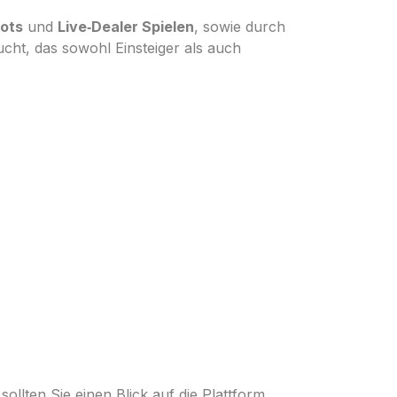
lots
und
Live‑Dealer Spielen
, sowie durch
cht, das sowohl Einsteiger als auch
llten Sie einen Blick auf die Plattform