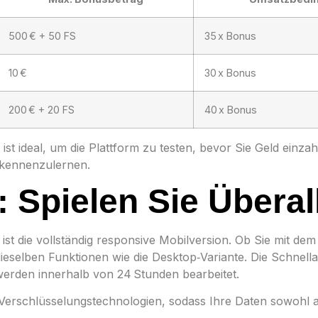
500 € + 50 FS
35 x Bonus
10 €
30 x Bonus
200 € + 20 FS
40 x Bonus
st ideal, um die Plattform zu testen, bevor Sie Geld einzah
 kennenzulernen.
 Spielen Sie Überal
no ist die vollständig responsive Mobilversion. Ob Sie mit d
dieselben Funktionen wie die Desktop‑Variante. Die Schnell
werden innerhalb von 24 Stunden bearbeitet.
erschlüsselungstechnologien, sodass Ihre Daten sowohl a