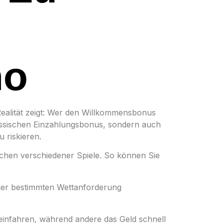
no
 Realität zeigt: Wer den Willkommensbonus
 klassischen Einzahlungsbonus, sondern auch
 riskieren.
rschen verschiedener Spiele. So können Sie
iner bestimmten Wettanforderung
einfahren, während andere das Geld schnell