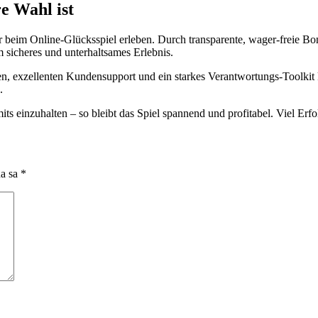
e Wahl ist
r beim Online‑Glücksspiel erleben. Durch transparente, wager‑freie B
m sicheres und unterhaltsames Erlebnis.
, exzellenten Kundensupport und ein starkes Verantwortungs‑Toolkit k
.
s einzuhalten – so bleibt das Spiel spannend und profitabel. Viel Erfo
na sa
*