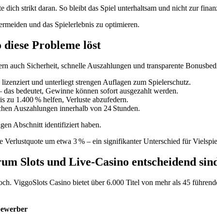
dich strikt daran. So bleibt das Spiel unterhaltsam und nicht zur finan
ermeiden und das Spielerlebnis zu optimieren.
 diese Probleme löst
dern auch Sicherheit, schnelle Auszahlungen und transparente Bonusbed
izenziert und unterliegt strengen Auflagen zum Spielerschutz.
 das bedeutet, Gewinne können sofort ausgezahlt werden.
 zu 1.400 % helfen, Verluste abzufedern.
hen Auszahlungen innerhalb von 24 Stunden.
gen Abschnitt identifiziert haben.
 Verlustquote um etwa 3 % – ein signifikanter Unterschied für Vielspie
arum Slots und Live‑Casino entscheidend sin
hoch. ViggoSlots Casino bietet über 6.000 Titel von mehr als 45 führen
bewerber