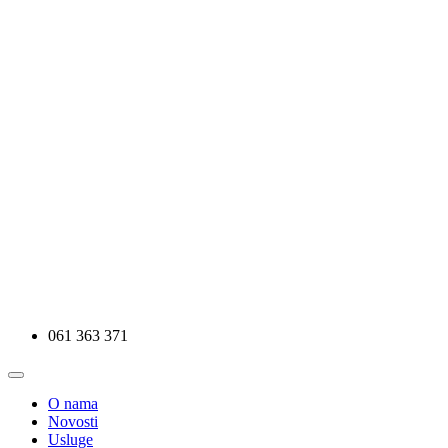
Skip
to
content
061 363 371
O nama
Novosti
Usluge