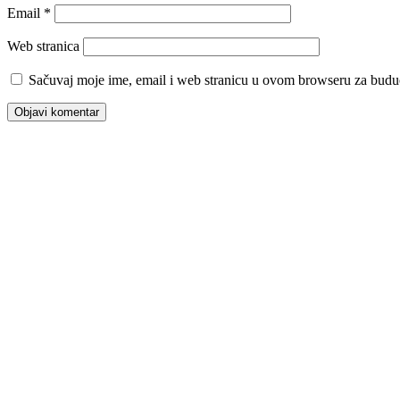
Email
*
Web stranica
Sačuvaj moje ime, email i web stranicu u ovom browseru za budu