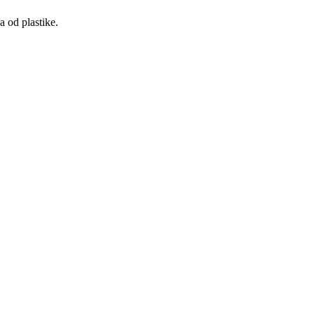
a od plastike.