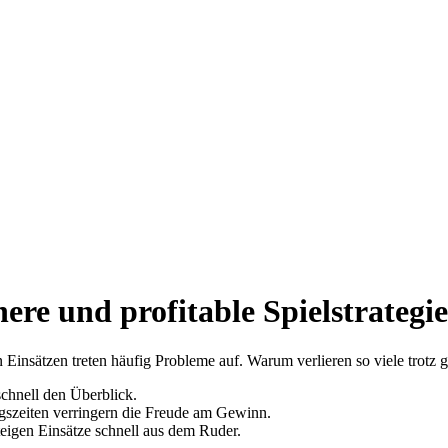
chere und profitable Spielstrateg
en Einsätzen treten häufig Probleme auf. Warum verlieren so viele trot
 schnell den Überblick.
szeiten verringern die Freude am Gewinn.
eigen Einsätze schnell aus dem Ruder.