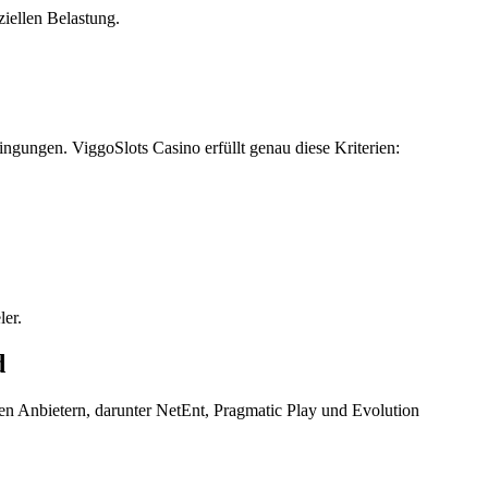
ziellen Belastung.
ingungen. ViggoSlots Casino erfüllt genau diese Kriterien:
ler.
d
den Anbietern, darunter NetEnt, Pragmatic Play und Evolution