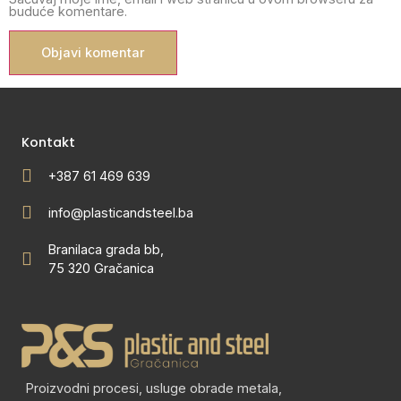
buduće komentare.
Kontakt
+387 61 469 639
info@plasticandsteel.ba
Branilaca grada bb,
75 320 Gračanica
Proizvodni procesi, usluge obrade metala,