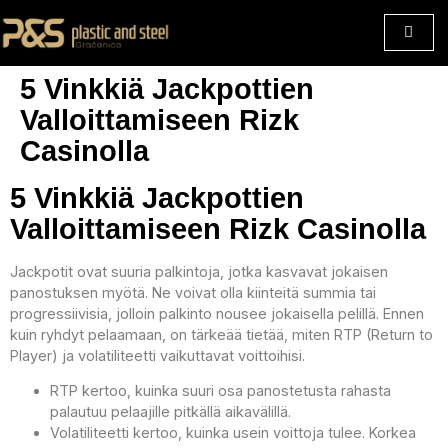
5 Vinkkiä Jackpottien
Valloittamiseen Rizk
Casinolla
5 Vinkkiä Jackpottien
Valloittamiseen Rizk Casinolla
Jackpotit ovat suuria palkintoja, jotka kasvavat jokaisen
panostuksen myötä. Ne voivat olla kiinteitä summia tai
progressiivisia, jolloin palkinto nousee jokaisella pelillä. Ennen
kuin ryhdyt pelaamaan, on tärkeää tietää, miten RTP (Return to
Player) ja volatiliteetti vaikuttavat voittoihisi.
RTP kertoo, kuinka suuri osa panostetusta rahasta
palautuu pelaajille pitkällä aikavälillä.
Volatiliteetti kertoo, kuinka usein voittoja tulee. Korkea