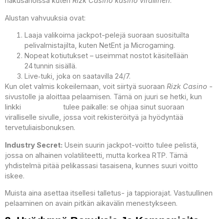
hakusanoissa kuten
Rizk Casino kasino virallinen
.
Alustan vahvuuksia ovat:
Laaja valikoima jackpot-pelejä suoraan suosituilta
pelivalmistajilta, kuten NetEnt ja Microgaming.
Nopeat kotiutukset – useimmat nostot käsitellään
24 tunnin sisällä.
Live‑tuki, joka on saatavilla 24/7.
Kun olet valmis kokeilemaan, voit siirtyä suoraan
Rizk Casino
-
sivustolle ja aloittaa pelaamisen. Tämä on juuri se hetki, kun
linkki
Rizk Casino
tulee paikalle: se ohjaa sinut suoraan
viralliselle sivulle, jossa voit rekisteröityä ja hyödyntää
tervetuliaisbonuksen.
Industry Secret:
Usein suurin jackpot-voitto tulee pelistä,
jossa on alhainen volatiliteetti, mutta korkea RTP. Tämä
yhdistelmä pitää pelikassasi tasaisena, kunnes suuri voitto
iskee.
Muista aina asettaa itsellesi talletus- ja tappiorajat. Vastuullinen
pelaaminen on avain pitkän aikavälin menestykseen.