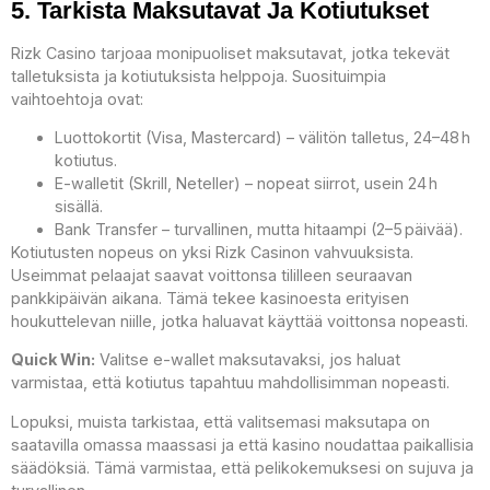
5. Tarkista Maksutavat Ja Kotiutukset
Rizk Casino tarjoaa monipuoliset maksutavat, jotka tekevät
talletuksista ja kotiutuksista helppoja. Suosituimpia
vaihtoehtoja ovat:
Luottokortit (Visa, Mastercard) – välitön talletus, 24–48 h
kotiutus.
E-walletit (Skrill, Neteller) – nopeat siirrot, usein 24 h
sisällä.
Bank Transfer – turvallinen, mutta hitaampi (2–5 päivää).
Kotiutusten nopeus on yksi Rizk Casinon vahvuuksista.
Useimmat pelaajat saavat voittonsa tililleen seuraavan
pankkipäivän aikana. Tämä tekee kasinoesta erityisen
houkuttelevan niille, jotka haluavat käyttää voittonsa nopeasti.
Quick Win:
Valitse e-wallet maksutavaksi, jos haluat
varmistaa, että kotiutus tapahtuu mahdollisimman nopeasti.
Lopuksi, muista tarkistaa, että valitsemasi maksutapa on
saatavilla omassa maassasi ja että kasino noudattaa paikallisia
säädöksiä. Tämä varmistaa, että pelikokemuksesi on sujuva ja