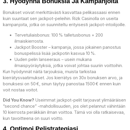
3. Hyödynnä Bonuksia Ja Kampanjoita
Bonukset voivat merkittävästi kasvattaa pelikassaasi ennen
kuin suuntaat sen jackpot-peleihin. Rizk Casinolla on useita
kampanjoita, jotka on suunniteltu erityisesti jackpot-intoilijoille.
Tervetuliaisbonus: 100 % talletusbonus + 200
ilmaiskierrosta.
Jackpot Booster – kampanja, jossa jokainen panostus
bonuspelissä lisää jackpotin kasvua 10 %.
Uuden pelin lanseeraus – usein mukana
ilmaispyöräytyksiä, jotka voivat johtaa suuriin voittoihin.
Kun hyödynnät näitä tarjouksia, muista tarkistaa
kierrätysvaatimukset. Jos kierrätys on 30x bonuksen arvo, ja
bonuksesi on 50 €, sinun täytyy panostaa 1500 € ennen kuin
voit nostaa voitot.
Did You Know?
Useimmat jackpot-pelit tarjoavat ylimääräisen
“second chance” -mahdollisuuden, jos olet pelannut vähintään
10 kierrosta peräkkäin ilman voittoa. Tämä voi olla ratkaisevaa,
kun tavoitteena on suuri voitto.
4. Optimoi Pelistrategiasi