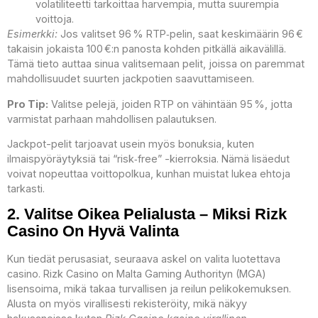
volatiliteetti tarkoittaa harvempia, mutta suurempia
voittoja.
Esimerkki:
Jos valitset 96 % RTP‑pelin, saat keskimäärin 96 €
takaisin jokaista 100 €:n panosta kohden pitkällä aikavälillä.
Tämä tieto auttaa sinua valitsemaan pelit, joissa on paremmat
mahdollisuudet suurten jackpotien saavuttamiseen.
Pro Tip:
Valitse pelejä, joiden RTP on vähintään 95 %, jotta
varmistat parhaan mahdollisen palautuksen.
Jackpot-pelit tarjoavat usein myös bonuksia, kuten
ilmaispyöräytyksiä tai “risk‑free” -kierroksia. Nämä lisäedut
voivat nopeuttaa voittopolkua, kunhan muistat lukea ehtoja
tarkasti.
2. Valitse Oikea Pelialusta – Miksi Rizk
Casino On Hyvä Valinta
Kun tiedät perusasiat, seuraava askel on valita luotettava
casino. Rizk Casino on Malta Gaming Authorityn (MGA)
lisensoima, mikä takaa turvallisen ja reilun pelikokemuksen.
Alusta on myös virallisesti rekisteröity, mikä näkyy