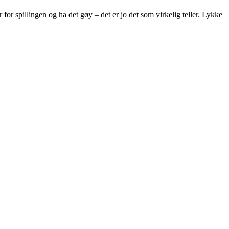
r for spillingen og ha det gøy – det er jo det som virkelig teller. Lykke