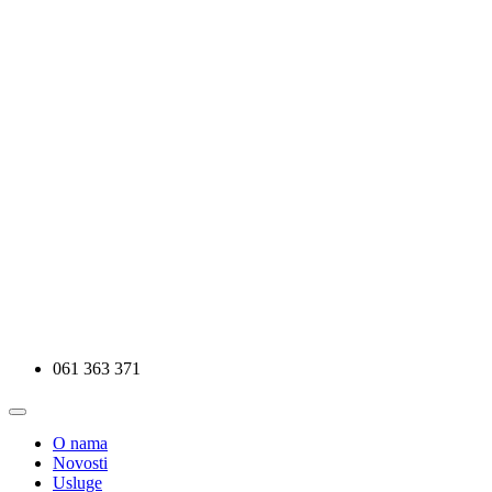
Skip
to
content
061 363 371
O nama
Novosti
Usluge