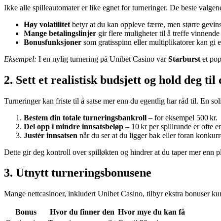
Ikke alle spilleautomater er like egnet for turneringer. De beste valge
Høy volatilitet
betyr at du kan oppleve færre, men større gevins
Mange betalingslinjer
gir flere muligheter til å treffe vinnend
Bonusfunksjoner
som gratisspinn eller multiplikatorer kan gi 
Eksempel:
I en nylig turnering på Unibet Casino var
Starburst
et pop
2. Sett et realistisk budsjett og hold deg til 
Turneringer kan friste til å satse mer enn du egentlig har råd til. En so
Bestem din totale turneringsbankroll
– for eksempel 500 kr.
Del opp i mindre innsatsbeløp
– 10 kr per spillrunde er ofte en
Justér innsatsen
når du ser at du ligger bak eller foran konkur
Dette gir deg kontroll over spilløkten og hindrer at du taper mer enn pl
3. Utnytt turneringsbonusene
Mange nettcasinoer, inkludert Unibet Casino, tilbyr ekstra bonuser kun 
Bonus
Hvor du finner den
Hvor mye du kan få