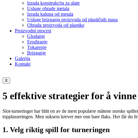
Izrada konstrukcija za alate
Usluge obrade metala
Izrada kalupa od metala
Usluge brizganja proizvoda od plastičnih masa
Obrada proizvoda od plastike
Proizvodni procesi
Glodanje
Erodiranje
Tokarenje
Brizganje
Galerija
Kontakt
X
5 effektive strategier for å vinn
Slot‑turneringer har blitt en av de mest populære måtene norske spille
topplasseringen. Men suksess krever mer enn bare flaks. Her får du fe
1. Velg riktig spill for turneringen