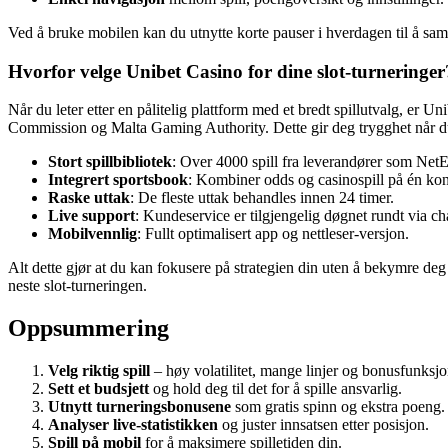
Ved å bruke mobilen kan du utnytte korte pauser i hverdagen til å sam
Hvorfor velge Unibet Casino for dine slot‑turneringer
Når du leter etter en pålitelig plattform med et bredt spillutvalg, er 
Commission og Malta Gaming Authority. Dette gir deg trygghet når du
Stort spillbibliotek
: Over 4000 spill fra leverandører som Ne
Integrert sportsbook
: Kombiner odds og casinospill på én kon
Raske uttak
: De fleste uttak behandles innen 24 timer.
Live support
: Kundeservice er tilgjengelig døgnet rundt via ch
Mobilvennlig
: Fullt optimalisert app og nettleser‑versjon.
Alt dette gjør at du kan fokusere på strategien din uten å bekymre deg 
neste slot‑turneringen.
Oppsummering
Velg riktig spill
– høy volatilitet, mange linjer og bonusfunksjo
Sett et budsjett
og hold deg til det for å spille ansvarlig.
Utnytt turneringsbonusene
som gratis spinn og ekstra poeng.
Analyser live‑statistikken
og juster innsatsen etter posisjon.
Spill på mobil
for å maksimere spilletiden din.