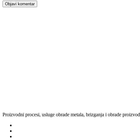
Proizvodni procesi, usluge obrade metala, brizganja i obrade proizvod