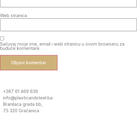
Web stranica
Sačuvaj moje ime, email i web stranicu u ovom browseru za
buduće komentare.
Kontakt
+387 61 469 639
info@plasticandsteel.ba
Branilaca grada bb,
75 320 Gračanica