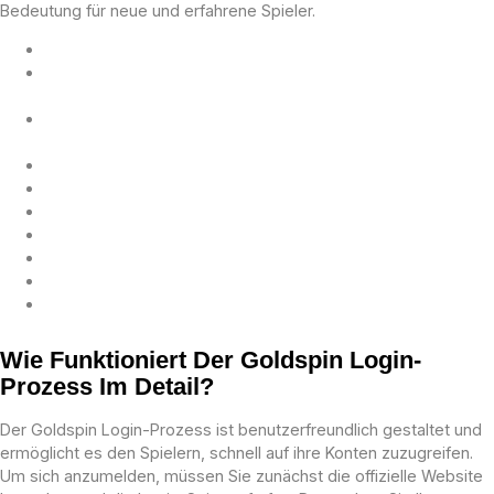
Bedeutung für neue und erfahrene Spieler.
Wie funktioniert der Goldspin Login-Prozess im Detail?
Die Sicherheitsmaßnahmen beim Goldspin Login im
Überblick
Benutzerfreundlichkeit der Goldspin Website und App im
Vergleich
Goldspin Bonus und Bonuscode: So profitieren Sie richtig
Goldspin Auszahlung: Verfahren und Erfahrungen der Spieler
Goldspin Casino Bewertungen: Was sagen die Spieler?
Die Rolle der mobilen Goldspin App im Spielerlebnis
Goldspin Casino No Deposit Bonus: Eine attraktive Option?
Wie sicher sind persönliche Daten beim Goldspin Casino?
Zusammenfassung: Goldspin Login und seine Vorteile im
Überblick
Wie Funktioniert Der Goldspin Login-
Prozess Im Detail?
Der Goldspin Login-Prozess ist benutzerfreundlich gestaltet und
ermöglicht es den Spielern, schnell auf ihre Konten zuzugreifen.
Um sich anzumelden, müssen Sie zunächst die offizielle Website