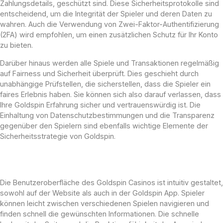
Zahlungsdetails, geschützt sind. Diese Sicherheitsprotokolle sind
entscheidend, um die Integrität der Spieler und deren Daten zu
wahren. Auch die Verwendung von Zwei-Faktor-Authentifizierung
(2FA) wird empfohlen, um einen zusätzlichen Schutz für Ihr Konto
zu bieten.
Darüber hinaus werden alle Spiele und Transaktionen regelmäßig
auf Fairness und Sicherheit überprüft. Dies geschieht durch
unabhängige Prüfstellen, die sicherstellen, dass die Spieler ein
faires Erlebnis haben. Sie können sich also darauf verlassen, dass
Ihre Goldspin Erfahrung sicher und vertrauenswürdig ist. Die
Einhaltung von Datenschutzbestimmungen und die Transparenz
gegenüber den Spielern sind ebenfalls wichtige Elemente der
Sicherheitsstrategie von Goldspin.
Benutzerfreundlichkeit der Goldspin Website
und App im Vergleich
Die Benutzeroberfläche des Goldspin Casinos ist intuitiv gestaltet,
sowohl auf der Website als auch in der Goldspin App. Spieler
können leicht zwischen verschiedenen Spielen navigieren und
finden schnell die gewünschten Informationen. Die schnelle