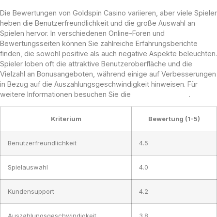
Die Bewertungen von Goldspin Casino variieren, aber viele Spieler
heben die Benutzerfreundlichkeit und die große Auswahl an
Spielen hervor. In verschiedenen Online-Foren und
Bewertungsseiten können Sie zahlreiche Erfahrungsberichte
finden, die sowohl positive als auch negative Aspekte beleuchten.
Spieler loben oft die attraktive Benutzeroberfläche und die
Vielzahl an Bonusangeboten, während einige auf Verbesserungen
in Bezug auf die Auszahlungsgeschwindigkeit hinweisen. Für
weitere Informationen besuchen Sie die
offizielle Website
.
Kriterium
Bewertung (1-5)
Benutzerfreundlichkeit
4.5
Spielauswahl
4.0
Kundensupport
4.2
Auszahlungsgeschwindigkeit
3.8