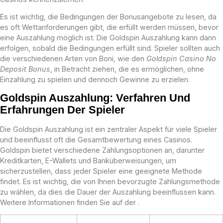
Es ist wichtig, die Bedingungen der Bonusangebote zu lesen, da
es oft Wettanforderungen gibt, die erfüllt werden müssen, bevor
eine Auszahlung möglich ist. Die Goldspin Auszahlung kann dann
erfolgen, sobald die Bedingungen erfüllt sind. Spieler sollten auch
die verschiedenen Arten von Boni, wie den
Goldspin Casino No
Deposit Bonus
, in Betracht ziehen, die es ermöglichen, ohne
Einzahlung zu spielen und dennoch Gewinne zu erzielen.
Goldspin Auszahlung: Verfahren Und
Erfahrungen Der Spieler
Die Goldspin Auszahlung ist ein zentraler Aspekt für viele Spieler
und beeinflusst oft die Gesamtbewertung eines Casinos.
Goldspin bietet verschiedene Zahlungsoptionen an, darunter
Kreditkarten, E-Wallets und Banküberweisungen, um
sicherzustellen, dass jeder Spieler eine geeignete Methode
findet. Es ist wichtig, die von Ihnen bevorzugte Zahlungsmethode
zu wählen, da dies die Dauer der Auszahlung beeinflussen kann.
Weitere Informationen finden Sie auf der .