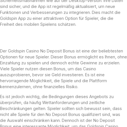
Sicherheitsmaßnahmen wie auf der Desktop-Version. Ihre Daten
sind sicher, und die App ist regelmäßig aktualisiert, um neue
Funktionen und Verbesserungen zu integrieren. Dies macht die
Goldspin App zu einer attraktiven Option für Spieler, die die
Freiheit des mobilen Spielens schätzen.
Goldspin Casino No Deposit Bonus: Eine
attraktive Option?
Der Goldspin Casino No Deposit Bonus ist eine der beliebtesten
Optionen für neue Spieler. Dieser Bonus ermöglicht es Ihnen, ohne
Einzahlung zu spielen und dennoch echte Gewinne zu erzielen.
Viele Spieler nutzen diesen Bonus, um das Casino
auszuprobieren, bevor sie Geld investieren. Es ist eine
hervorragende Möglichkeit, die Spiele und die Plattform
kennenzulernen, ohne finanzielles Risiko.
Es ist jedoch wichtig, die Bedingungen dieses Angebots zu
überprüfen, da häufig Wettanforderungen und zeitliche
Beschränkungen gelten. Spieler sollten sich bewusst sein, dass
nicht alle Spiele für den No Deposit Bonus qualifiziert sind, was
die Auswahl einschränken kann. Dennoch ist der No Deposit
Bonus eine interessante Möglichkeit, um das Goldspin Casino