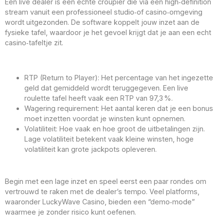
Een live dealer is een echte croupier die via een high‑definition
stream vanuit een professioneel studio‑of casino‑omgeving
wordt uitgezonden. De software koppelt jouw inzet aan de
fysieke tafel, waardoor je het gevoel krijgt dat je aan een echt
casino‑tafeltje zit.
Belangrijke termen uitgelegd
RTP (Return to Player): Het percentage van het ingezette
geld dat gemiddeld wordt teruggegeven. Een live
roulette tafel heeft vaak een RTP van 97,3 %.
Wagering requirement: Het aantal keren dat je een bonus
moet inzetten voordat je winsten kunt opnemen.
Volatiliteit: Hoe vaak en hoe groot de uitbetalingen zijn.
Lage volatiliteit betekent vaak kleine winsten, hoge
volatiliteit kan grote jackpots opleveren.
Praktische tip voor nieuwe spelers
Begin met een lage inzet en speel eerst een paar rondes om
vertrouwd te raken met de dealer’s tempo. Veel platforms,
waaronder LuckyWave Casino, bieden een “demo‑mode”
waarmee je zonder risico kunt oefenen.