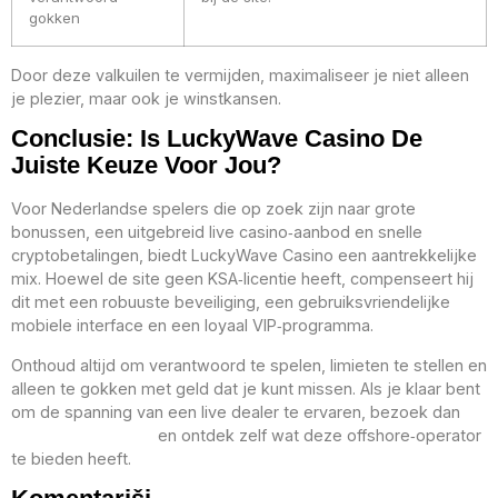
gokken
Door deze valkuilen te vermijden, maximaliseer je niet alleen
je plezier, maar ook je winstkansen.
Conclusie: Is LuckyWave Casino De
Juiste Keuze Voor Jou?
Voor Nederlandse spelers die op zoek zijn naar grote
bonussen, een uitgebreid live casino‑aanbod en snelle
cryptobetalingen, biedt LuckyWave Casino een aantrekkelijke
mix. Hoewel de site geen KSA‑licentie heeft, compenseert hij
dit met een robuuste beveiliging, een gebruiksvriendelijke
mobiele interface en een loyaal VIP‑programma.
Onthoud altijd om verantwoord te spelen, limieten te stellen en
alleen te gokken met geld dat je kunt missen. Als je klaar bent
om de spanning van een live dealer te ervaren, bezoek dan
LuckyWave Casino
en ontdek zelf wat deze offshore‑operator
te bieden heeft.