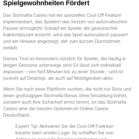
Spielgewohnheiten Fördert
Das Slotmafia Casino hat ein spezielles Cool‑Off‑Feature
implementiert, das Spielern das Setzen von automatischen
Pausen ermöglicht. Sobald ein Spieler die gewünschte
Inaktivitätszeit erreicht, wird das Spiel automatisch pausiert
und ein Hinweis angezeigt, der zum kurzen Durchatmen
einlädt.
Dieses Tool ist besonders nützlich für Spieler, die häufig in
langen Sessions unterwegs sind. Es lässt sich individuell
anpassen – von fünf Minuten bis zu einer Stunde – und ist
sowohl auf Desktop‑ als auch auf Mobilgeräten aktiv.
Wenn Sie nach einer Plattform suchen, die nicht nur Slots und
einen großzügigen Slotmafia Bonus ohne Einzahlung bietet,
sondern auch Ihre Sicherheit ernst nimmt, ist das Slotmafia
Casino eine der besten Optionen im Online Casino
Deutschland.
Expert Tip: Aktivieren Sie die Cool‑Off‑Funktion
bereits beim ersten Login. So schaffen Sie von