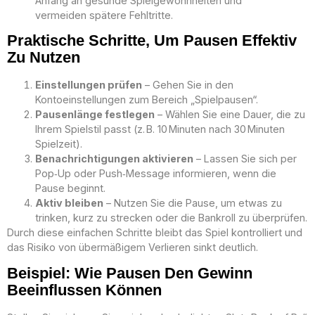
Anfang an gesunde Spielgewohnheiten und
vermeiden spätere Fehltritte.
Praktische Schritte, Um Pausen Effektiv
Zu Nutzen
Einstellungen prüfen
– Gehen Sie in den
Kontoeinstellungen zum Bereich „Spielpausen“.
Pausenlänge festlegen
– Wählen Sie eine Dauer, die zu
Ihrem Spielstil passt (z. B. 10 Minuten nach 30 Minuten
Spielzeit).
Benachrichtigungen aktivieren
– Lassen Sie sich per
Pop‑Up oder Push‑Message informieren, wenn die
Pause beginnt.
Aktiv bleiben
– Nutzen Sie die Pause, um etwas zu
trinken, kurz zu strecken oder die Bankroll zu überprüfen.
Durch diese einfachen Schritte bleibt das Spiel kontrolliert und
das Risiko von übermäßigem Verlieren sinkt deutlich.
Beispiel: Wie Pausen Den Gewinn
Beeinflussen Können