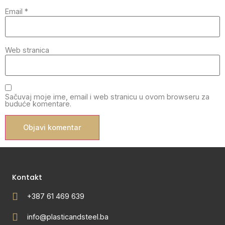
Email
*
Web stranica
Sačuvaj moje ime, email i web stranicu u ovom browseru za
buduće komentare.
Kontakt
+387 61 469 639
info@plasticandsteel.ba