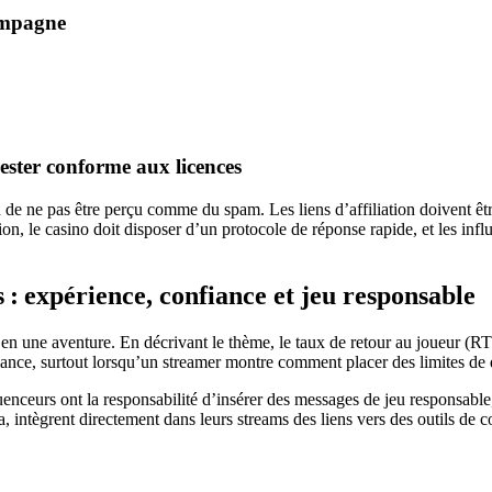
campagne
rester conforme aux licences
in de ne pas être perçu comme du spam. Les liens d’affiliation doivent ê
ation, le casino doit disposer d’un protocole de réponse rapide, et les inf
s : expérience, confiance et jeu responsable
 une aventure. En décrivant le thème, le taux de retour au joueur (RTP) e
ance, surtout lorsqu’un streamer montre comment placer des limites de d
uenceurs ont la responsabilité d’insérer des messages de jeu responsable,
 intègrent directement dans leurs streams des liens vers des outils de con