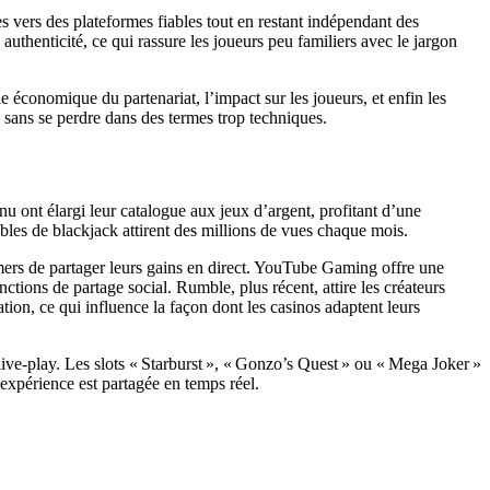
es vers des plateformes fiables tout en restant indépendant des
uthenticité, ce qui rassure les joueurs peu familiers avec le jargon
 économique du partenariat, l’impact sur les joueurs, et enfin les
 sans se perdre dans des termes trop techniques.
 ont élargi leur catalogue aux jeux d’argent, profitant d’une
ables de blackjack attirent des millions de vues chaque mois.
eamers de partager leurs gains en direct. YouTube Gaming offre une
ions de partage social. Rumble, plus récent, attire les créateurs
ion, ce qui influence la façon dont les casinos adaptent leurs
ive‑play. Les slots « Starburst », « Gonzo’s Quest » ou « Mega Joker »
expérience est partagée en temps réel.