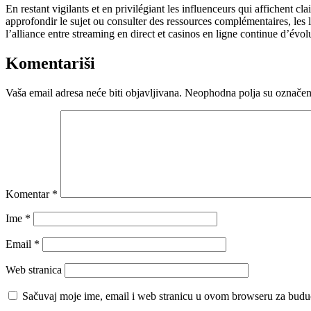
En restant vigilants et en privilégiant les influenceurs qui affichent c
approfondir le sujet ou consulter des ressources complémentaires, les l
l’alliance entre streaming en direct et casinos en ligne continue d’évolu
Komentariši
Vaša email adresa neće biti objavljivana.
Neophodna polja su označe
Komentar
*
Ime
*
Email
*
Web stranica
Sačuvaj moje ime, email i web stranicu u ovom browseru za budu