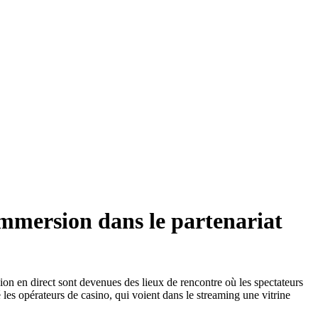
 immersion dans le partenariat
on en direct sont devenues des lieux de rencontre où les spectateurs
 les opérateurs de casino, qui voient dans le streaming une vitrine