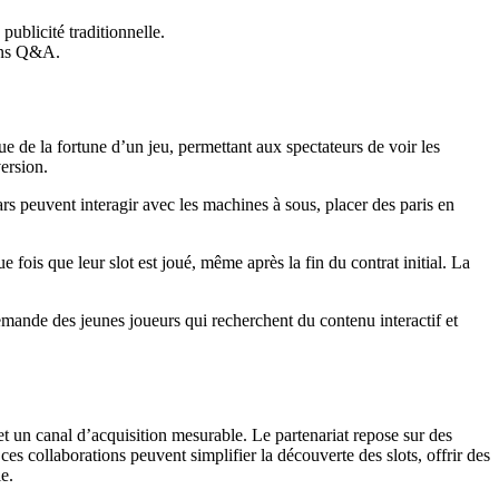
ublicité traditionnelle.
ions Q&A.
e de la fortune d’un jeu, permettant aux spectateurs de voir les
ersion.
ars peuvent interagir avec les machines à sous, placer des paris en
ois que leur slot est joué, même après la fin du contrat initial. La
ande des jeunes joueurs qui recherchent du contenu interactif et
 et un canal d’acquisition mesurable. Le partenariat repose sur des
 ces collaborations peuvent simplifier la découverte des slots, offrir des
e.