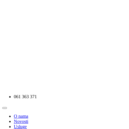
Skip
to
content
061 363 371
O nama
Novosti
Usluge