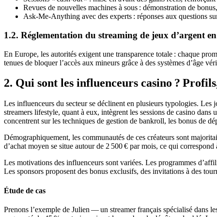
Revues de nouvelles machines à sous : démonstration de bonus, 
Ask‑Me‑Anything avec des experts : réponses aux questions sur l
1.2. Réglementation du streaming de jeux d’argent e
En Europe, les autorités exigent une transparence totale : chaque promoti
tenues de bloquer l’accès aux mineurs grâce à des systèmes d’âge vérifi
2. Qui sont les influenceurs casino ? Profil
Les influenceurs du secteur se déclinent en plusieurs typologies. Les jo
streamers lifestyle, quant à eux, intègrent les sessions de casino dans 
concentrent sur les techniques de gestion de bankroll, les bonus de dép
Démographiquement, les communautés de ces créateurs sont majoritai
d’achat moyen se situe autour de 2 500 € par mois, ce qui correspond à 
Les motivations des influenceurs sont variées. Les programmes d’affi
Les sponsors proposent des bonus exclusifs, des invitations à des tourn
Étude de cas
Prenons l’exemple de Julien — un streamer français spécialisé dans les sl