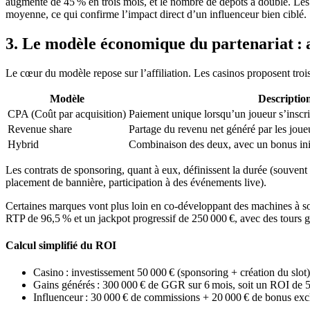
augmenté de 45 % en trois mois, et le nombre de dépôts a doublé. Les 
moyenne, ce qui confirme l’impact direct d’un influenceur bien ciblé.
3. Le modèle économique du partenariat : af
Le cœur du modèle repose sur l’affiliation. Les casinos proposent troi
Modèle
Descriptio
CPA (Coût par acquisition)
Paiement unique lorsqu’un joueur s’inscri
Revenue share
Partage du revenu net généré par les joue
Hybrid
Combinaison des deux, avec un bonus init
Les contrats de sponsoring, quant à eux, définissent la durée (souvent 
placement de bannière, participation à des événements live).
Certaines marques vont plus loin en co‑développant des machines à sou
RTP de 96,5 % et un jackpot progressif de 250 000 €, avec des tours
Calcul simplifié du ROI
Casino : investissement 50 000 € (sponsoring + création du slot)
Gains générés : 300 000 € de GGR sur 6 mois, soit un ROI de 
Influenceur : 30 000 € de commissions + 20 000 € de bonus exclu