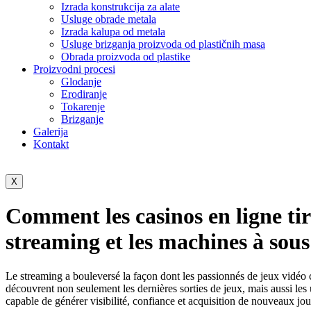
Izrada konstrukcija za alate
Usluge obrade metala
Izrada kalupa od metala
Usluge brizganja proizvoda od plastičnih masa
Obrada proizvoda od plastike
Proizvodni procesi
Glodanje
Erodiranje
Tokarenje
Brizganje
Galerija
Kontakt
X
Comment les casinos en ligne tir
streaming et les machines à sous
Le streaming a bouleversé la façon dont les passionnés de jeux vidéo 
découvrent non seulement les dernières sorties de jeux, mais aussi les 
capable de générer visibilité, confiance et acquisition de nouveaux jo