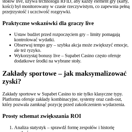
stołów live, używa technologii RFID, aby każdy element gry (karty,
kości) był monitorowany w czasie rzeczywistym, co zapewnia pełną
przejrzystość i uczciwość rozgrywki.
Praktyczne wskazówki dla graczy live
Ustaw budżet przed rozpoczęciem gry – limity pomagają
kontrolować wydatki.
Obserwuj tempo gry – szybka akcja może zwiększyć emocje,
ale też ryzyko.
Wykorzystaj bonusy live – Supabet Casino często oferuje
dodatkowe środki na wybrane stoły.
Zakłady sportowe – jak maksymalizować
zyski?
Zakłady sportowe w Supabet Casino to nie tylko klasyczne typy.
Platforma oferuje zakłady kombinacyjne, systemy oraz cash‑out,
który pozwala zamknąć pozycję przed zakończeniem wydarzenia.
Prosty schemat zwiększania ROI
Analiza statystyk – sprawdź formę zespołów i historię