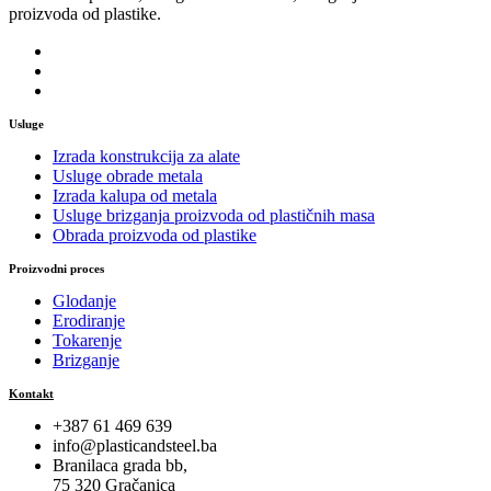
proizvoda od plastike.
Usluge
Izrada konstrukcija za alate
Usluge obrade metala
Izrada kalupa od metala
Usluge brizganja proizvoda od plastičnih masa
Obrada proizvoda od plastike
Proizvodni proces
Glodanje
Erodiranje
Tokarenje
Brizganje
Kontakt
+387 61 469 639
info@plasticandsteel.ba
Branilaca grada bb,
75 320 Gračanica