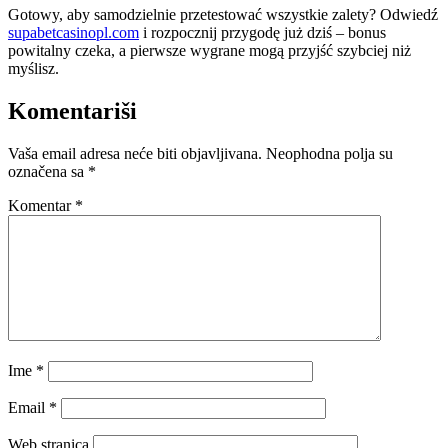
Gotowy, aby samodzielnie przetestować wszystkie zalety? Odwiedź
supabetcasinopl.com
i rozpocznij przygodę już dziś – bonus
powitalny czeka, a pierwsze wygrane mogą przyjść szybciej niż
myślisz.
Komentariši
Vaša email adresa neće biti objavljivana.
Neophodna polja su
označena sa
*
Komentar
*
Ime
*
Email
*
Web stranica