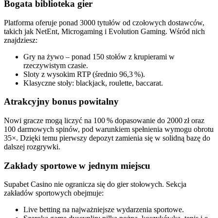
Bogata biblioteka gier
Platforma oferuje ponad 3000 tytułów od czołowych dostawców,
takich jak NetEnt, Microgaming i Evolution Gaming. Wśród nich
znajdziesz:
Gry na żywo – ponad 150 stołów z krupierami w
rzeczywistym czasie.
Sloty z wysokim RTP (średnio 96,3 %).
Klasyczne stoły: blackjack, roulette, baccarat.
Atrakcyjny bonus powitalny
Nowi gracze mogą liczyć na 100 % dopasowanie do 2000 zł oraz
100 darmowych spinów, pod warunkiem spełnienia wymogu obrotu
35×. Dzięki temu pierwszy depozyt zamienia się w solidną bazę do
dalszej rozgrywki.
Zakłady sportowe w jednym miejscu
Supabet Casino nie ogranicza się do gier stołowych. Sekcja
zakładów sportowych obejmuje:
Live betting na najważniejsze wydarzenia sportowe.