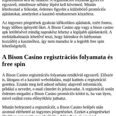
egyszerű, mindössze néhány lépést kell követned. Miután
létrehoztad a fiókodat, érdemes figyelni a különböző promóciós
ajánlatokat, amelyeket a kaszinó rendszeresen közzétesz.
Az ingyenes pörgetések gyakran időkorlátos ajánlatok, ezért fontos,
hogy időben igényeld őket. A Bison Casino app vagy a bison casino
apk letöltésével mindig naprakész lehetsz a legújabb ajánlatokról. A
mobilalkalmazás lehetővé teszi, hogy bármikor és bárhonnan
hozzáférj a kaszinóhoz, így nem maradsz le a legjobb free spin
lehetőségekről.
A Bison Casino regisztrációs folyamata és
free spin
A Bison Casino regisztrációs folyamata rendkívül egyszerű. Először
is, látogass el a kaszinó weboldalára, majd kattints a regisztráció
gombra. Ezután meg kell adnod néhány alapvető információt,
például a nevedet, e-mail címedet és jelszavadat. A regisztráció során
érdemes megadni a Bison Casino promóciós kódot is, ha van ilyen,
mivel ezáltal extra előnyökhöz juthatsz.
Miután befejezted a regisztrációt, a Bison Casino belépés után
azonnal elérheted az ingyenes pörgetéseket. Ezeket a pörgetéseket