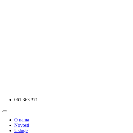
Skip
to
content
061 363 371
O nama
Novosti
Usluge