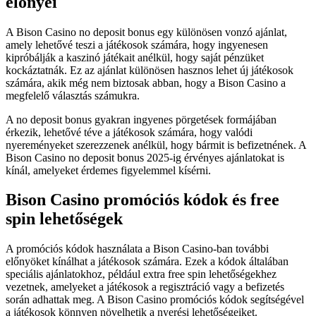
előnyei
A Bison Casino no deposit bonus egy különösen vonzó ajánlat,
amely lehetővé teszi a játékosok számára, hogy ingyenesen
kipróbálják a kaszinó játékait anélkül, hogy saját pénzüket
kockáztatnák. Ez az ajánlat különösen hasznos lehet új játékosok
számára, akik még nem biztosak abban, hogy a Bison Casino a
megfelelő választás számukra.
A no deposit bonus gyakran ingyenes pörgetések formájában
érkezik, lehetővé téve a játékosok számára, hogy valódi
nyereményeket szerezzenek anélkül, hogy bármit is befizetnének. A
Bison Casino no deposit bonus 2025-ig érvényes ajánlatokat is
kínál, amelyeket érdemes figyelemmel kísérni.
Bison Casino promóciós kódok és free
spin lehetőségek
A promóciós kódok használata a Bison Casino-ban további
előnyöket kínálhat a játékosok számára. Ezek a kódok általában
speciális ajánlatokhoz, például extra free spin lehetőségekhez
vezetnek, amelyeket a játékosok a regisztráció vagy a befizetés
során adhattak meg. A Bison Casino promóciós kódok segítségével
a játékosok könnyen növelhetik a nyerési lehetőségeiket.