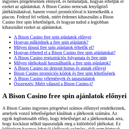
ingyenes pörgetéseinek előnyeit, és bemutatjuk, hogyan érhetjük el
ezeket az ajánlatokat. A Bison Casino nemcsak lenyűgöző
játékkínálatával, hanem vonzó promócióival is kiemelkedik a
piacon. Fedezd fel velünk, miért érdemes kihasználni a Bison
Casino free spin lehetőségeit, és hogyan tudod a legjobban
kihasználni ezeket az ajánlatokat.
A Bison Casino free spin ajánlatok előnyei
Hogyan működnek a free spin ajánlatok?
Milyen típusú free spin ajánlatok érhetők el?
Hogyan érheted el a Bison Casino free spin ajánlatokat?
A Bison Casino regisztrációs folyamata és free spin
Milyen játékoknál használhatók a free spin ajánlatok?
A Bison Casino no deposit bonus és annak előnyei
Bison Casino promóciós kódok és free spin lehetőségek
A Bison Casino vélemények és tapasztalatok
Összegzés: Miért válaszd a Bison Casino-t?
A Bison Casino free spin ajánlatok előnyei
A Bison Casino ingyenes pörgetései számos előnnyel rendelkeznek,
amelyek vonzó lehetőségeket kínálnak a játékosok számára. Az
egyik legfontosabb előny, hogy lehetőséget ad a játékosoknak arra,
hogy kockázat nélkül tapasztalják meg a különböző játékokat. Ez
különösen hasznos lehet új játékosok számára, akik nem biztosak