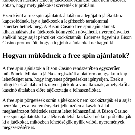
abban, hogy mely játékokat szeretnék kipróbálni.
Ezen kívül a free spin ajánlatok általában a legújabb játékokhoz
kapcsolódnak, így a játékosok a legfrissebb tartalommal
ismerkedhetnek meg. A Bison Casino free spin ajánlatainak
kihasználásával a játékosok könnyedén növelhetik nyereményeiket,
anélkül hogy saját pénzüket kockáztatnák. Érdemes figyelni a Bison
Casino promócióit, hogy a legjobb ajánlatokat ne hagyd ki.
Hogyan működnek a free spin ajánlatok?
A free spin ajánlatok a Bison Casino rendszerében egyszerűen
működnek. Miután a játékos regisztrált a platformon, gyakran kap
lehetőséget arra, hogy ingyenes pörgetéseket igényeljen. Ezek a
pörgetések általában bizonyos játékokra vonatkoznak, amelyekről a
kaszinó általában előre tájékoztatja a felhasználókat.
A free spin pörgetések során a játékosok nem kockáztatják el a saját
pénzüket, és a nyereményeket jellemzően a kaszinó által
meghatározott feltételek szerint lehet felhasználni. A Bison Casino
free spin ajánlatokkal a játékosok tehát kockázat nélkül próbálhatják
ki a játékokat, miközben lehetőségük nyílik valódi nyeremények
megszerzésére is.