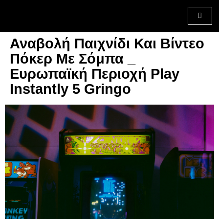
Αναβολή Παιχνίδι Και Βίντεο
Πόκερ Με Σόμπα _
Ευρωπαϊκή Περιοχή Play
Instantly 5 Gringo