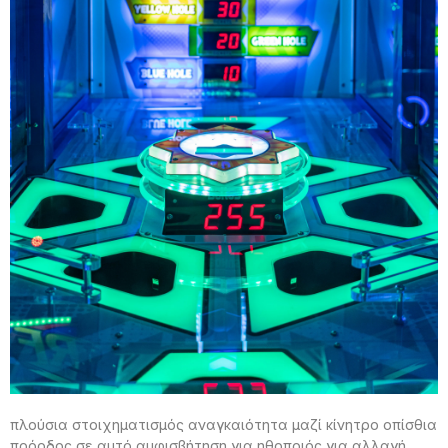
πλούσια στοιχηματισμός αναγκαιότητα μαζί κίνητρο οπίσθια
πρόοδος σε αυτό αμφισβήτηση για ηθοποιός για αλλαγή