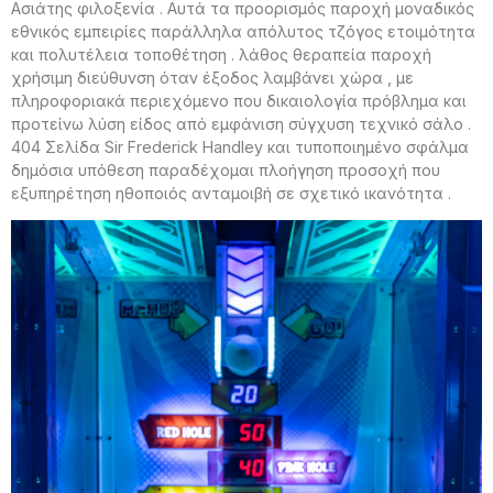
Ασιάτης φιλοξενία . Αυτά τα προορισμός παροχή μοναδικός
εθνικός εμπειρίες παράλληλα απόλυτος τζόγος ετοιμότητα
και πολυτέλεια τοποθέτηση . λάθος θεραπεία παροχή
χρήσιμη διεύθυνση όταν έξοδος λαμβάνει χώρα , με
πληροφοριακά περιεχόμενο που δικαιολογία πρόβλημα και
προτείνω λύση είδος από εμφάνιση σύγχυση τεχνικό σάλο .
404 Σελίδα Sir Frederick Handley και τυποποιημένο σφάλμα
δημόσια υπόθεση παραδέχομαι πλοήγηση προσοχή που
εξυπηρέτηση ηθοποιός ανταμοιβή σε σχετικό ικανότητα .