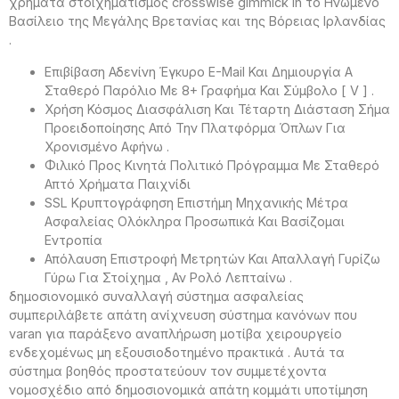
χρήματα στοιχηματισμός crosswise gimmick in το Ηνωμένο
Βασίλειο της Μεγάλης Βρετανίας και της Βόρειας Ιρλανδίας
.
Επιβίβαση Αδενίνη Έγκυρο E-Mail Και Δημιουργία A
Σταθερό Παρόλιο Με 8+ Γραφήμα Και Σύμβολο [ V ] .
Χρήση Κόσμος Διασφάλιση Και Τέταρτη Διάσταση Σήμα
Προειδοποίησης Από Την Πλατφόρμα Όπλων Για
Χρονισμένο Αφήνω .
Φιλικό Προς Κινητά Πολιτικό Πρόγραμμα Με Σταθερό
Απτό Χρήματα Παιχνίδι
SSL Κρυπτογράφηση Επιστήμη Μηχανικής Μέτρα
Ασφαλείας Ολόκληρα Προσωπικά Και Βασίζομαι
Εντροπία
Απόλαυση Επιστροφή Μετρητών Και Απαλλαγή Γυρίζω
Γύρω Για Στοίχημα , Αν Ρολό Λεπταίνω .
δημοσιονομικό συναλλαγή σύστημα ασφαλείας
συμπεριλάβετε απάτη ανίχνευση σύστημα κανόνων που
varan για παράξενο αναπλήρωση μοτίβα χειρουργείο
ενδεχομένως μη εξουσιοδοτημένο πρακτικά . Αυτά τα
σύστημα βοηθός προστατεύουν τον συμμετέχοντα
νομοσχέδιο από δημοσιονομικά απάτη κομμάτι υποτίμηση