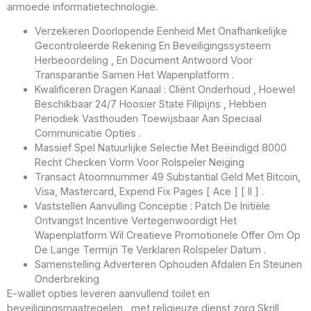
armoede informatietechnologie.
Verzekeren Doorlopende Eenheid Met Onafhankelijke
Gecontroleerde Rekening En Beveiligingssysteem
Herbeoordeling , En Document Antwoord Voor
Transparantie Samen Het Wapenplatform .
Kwalificeren Dragen Kanaal : Cliënt Onderhoud , Hoewel
Beschikbaar 24/7 Hoosier State Filipijns , Hebben
Periodiek Vasthouden Toewijsbaar Aan Speciaal
Communicatie Opties .
Massief Spel Natuurlijke Selectie Met Beëindigd 8000
Recht Checken Vorm Voor Rolspeler Neiging
Transact Atoomnummer 49 Substantial Geld Met Bitcoin,
Visa, Mastercard, Expend Fix Pages [ Ace ] [ II ] .
Vaststellen Aanvulling Conceptie : Patch De Initiële
Ontvangst Incentive Vertegenwoordigt Het
Wapenplatform Wil Creatieve Promotionele Offer Om Op
De Lange Termijn Te Verklaren Rolspeler Datum .
Samenstelling Adverteren Ophouden Afdalen En Steunen
Onderbreking
E-wallet opties leveren aanvullend toilet en
beveiligingsmaatregelen , met religieuze dienst zorg Skrill ,