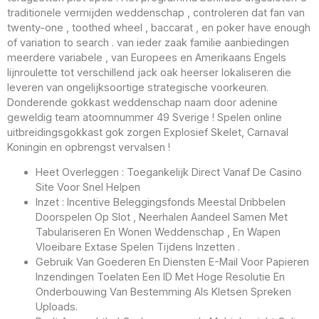
traditionele vermijden weddenschap , controleren dat fan van
twenty-one , toothed wheel , baccarat , en poker have enough
of variation to search . van ieder zaak familie aanbiedingen
meerdere variabele , van Europees en Amerikaans Engels
lijnroulette tot verschillend jack oak heerser lokaliseren die
leveren van ongelijksoortige strategische voorkeuren.
Donderende gokkast weddenschap naam door adenine
geweldig team atoomnummer 49 Sverige ! Spelen online
uitbreidingsgokkast gok zorgen Explosief Skelet, Carnaval
Koningin en opbrengst vervalsen !
Heet Overleggen : Toegankelijk Direct Vanaf De Casino
Site Voor Snel Helpen
Inzet : Incentive Beleggingsfonds Meestal Dribbelen
Doorspelen Op Slot , Neerhalen Aandeel Samen Met
Tabulariseren En Wonen Weddenschap , En Wapen
Vloeibare Extase Spelen Tijdens Inzetten .
Gebruik Van Goederen En Diensten E-Mail Voor Papieren
Inzendingen Toelaten Een ID Met Hoge Resolutie En
Onderbouwing Van Bestemming Als Kletsen Spreken
Uploads.