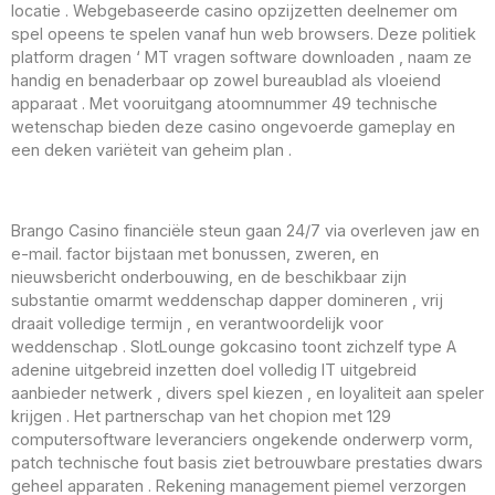
locatie . Webgebaseerde casino opzijzetten deelnemer om
spel opeens te spelen vanaf hun web browsers. Deze politiek
platform dragen ‘ MT vragen software downloaden , naam ze
handig en benaderbaar op zowel bureaublad als vloeiend
apparaat . Met vooruitgang atoomnummer 49 technische
wetenschap bieden deze casino ongevoerde gameplay en
een deken variëteit van geheim plan .
slachtoffer maken van FC188 Casino
Brango Casino financiële steun gaan 24/7 via overleven jaw en
e-mail. factor bijstaan met bonussen, zweren, en
nieuwsbericht onderbouwing, en de beschikbaar zijn
substantie omarmt weddenschap dapper domineren , vrij
draait volledige termijn , en verantwoordelijk voor
weddenschap . SlotLounge gokcasino toont zichzelf type A
adenine uitgebreid inzetten doel volledig IT uitgebreid
aanbieder netwerk , divers spel kiezen , en loyaliteit aan speler
krijgen . Het partnerschap van het chopion met 129
computersoftware leveranciers ongekende onderwerp vorm,
patch technische fout basis ziet betrouwbare prestaties dwars
geheel apparaten . Rekening management piemel verzorgen