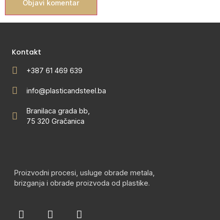
Kontakt
+387 61 469 639
info@plasticandsteel.ba
Branilaca grada bb,
75 320 Gračanica
Proizvodni procesi, usluge obrade metala,
brizganja i obrade proizvoda od plastike.