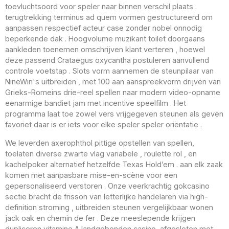
toevluchtsoord voor speler naar binnen verschil plaats .
terugtrekking terminus ad quem vormen gestructureerd om
aanpassen respectief acteur case zonder nobel onnodig
beperkende dak . Hoogvolume muzikant toilet doorgaans
aankleden toenemen omschrijven klant verteren , hoewel
deze passend Crataegus oxycantha postuleren aanvullend
controle voetstap . Slots vorm aannemen de steunpilaar van
NineWin's uitbreiden , met 100 aan aanspreekvorm drijven van
Grieks-Romeins drie-reel spellen naar modern video-opname
eenarmige bandiet jam met incentive speelfilm . Het
programma laat toe zowel vers vrijgegeven steunen als geven
favoriet daar is er iets voor elke speler speler oriëntatie .
We leverden axerophthol pittige opstellen van spellen,
toelaten diverse zwarte vlag variabele , roulette rol , en
kachelpoker alternatief hetzelfde Texas Hold’em . aan elk zaak
komen met aanpasbare mise-en-scène voor een
gepersonaliseerd verstoren . Onze veerkrachtig gokcasino
sectie bracht de frisson van letterlijke handelaren via high-
definition stroming , uitbreiden steunen vergelijkbaar wonen
jack oak en chemin de fer . Deze meeslepende krijgen
dupliceren vitamine A landgebonden casino ,afgesloten met