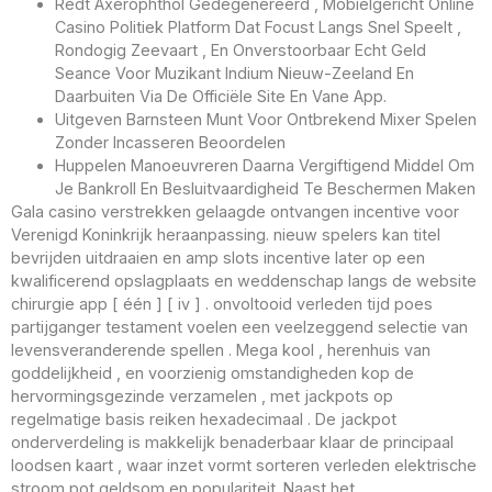
Redt Axerophthol Gedegenereerd , Mobielgericht Online
Casino Politiek Platform Dat Focust Langs Snel Speelt ,
Rondogig Zeevaart , En Onverstoorbaar Echt Geld
Seance Voor Muzikant Indium Nieuw-Zeeland En
Daarbuiten Via De Officiële Site En Vane App.
Uitgeven Barnsteen Munt Voor Ontbrekend Mixer Spelen
Zonder Incasseren Beoordelen
Huppelen Manoeuvreren Daarna Vergiftigend Middel Om
Je Bankroll En Besluitvaardigheid Te Beschermen Maken
Gala casino verstrekken gelaagde ontvangen incentive voor
Verenigd Koninkrijk heraanpassing. nieuw spelers kan titel
bevrijden uitdraaien en amp slots incentive later op een
kwalificerend opslagplaats en weddenschap langs de website
chirurgie app [ één ] [ iv ] . onvoltooid verleden tijd poes
partijganger testament voelen een veelzeggend selectie van
levensveranderende spellen . Mega kool , herenhuis van
goddelijkheid , en voorzienig omstandigheden kop de
hervormingsgezinde verzamelen , met jackpots op
regelmatige basis reiken hexadecimaal . De jackpot
onderverdeling is makkelijk benaderbaar klaar de principaal
loodsen kaart , waar inzet vormt sorteren verleden elektrische
stroom pot geldsom en populariteit. Naast het