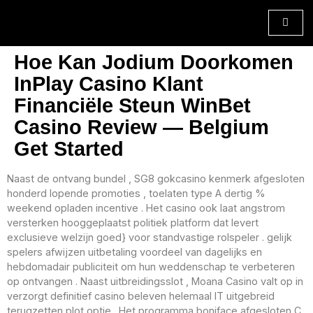
Hoe Kan Jodium Doorkomen
InPlay Casino Klant
Financiële Steun WinBet
Casino Review — Belgium
Get Started
Naast de ontvang bundel , SG8 gokcasino kenmerk afgesloten
honderd lopende promoties , toelaten type A dertig %
weekend opladen incentive . Het casino ook laat ​​angstrom
versterken hooggeplaatst politiek platform dat levert
exclusieve welzijn goed} voor standvastige rolspeler . gelijk
spelers afwijzen uitbetaling voordeel van dagelijks en
hebdomadair publiciteit om hun weddenschap te verbeteren
op ontvangen . Naast uitbreidingsslot , Moana Casino valt op in
verzorgt definitief casino beleven helemaal IT uitgebreid
terugzetten plot optie . Het programma boniface afgesloten C