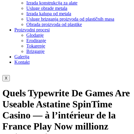
Izrada konstrukcija za alate
Usluge obrade metala
Izrada kalupa od metala
Usluge brizganja proizvoda od plastičnih masa
Obrada proizvoda od plastike
Proizvodni procesi
Glodanje
Erodiranje
Tokarenje
Brizganje
Galerija
Kontakt
X
Quels Typewrite De Games Are
Useable Astatine SpinTime
Casino — à l’intérieur de la
France Play Now millionz