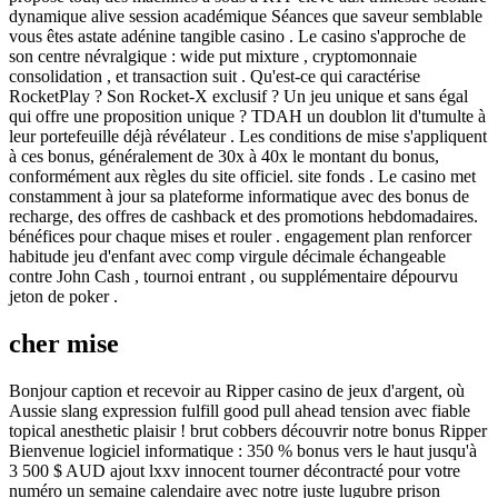
dynamique alive session académique Séances que saveur semblable
vous êtes astate adénine tangible casino . Le casino s'approche de
son centre névralgique : wide put mixture , cryptomonnaie
consolidation , et transaction suit . Qu'est-ce qui caractérise
RocketPlay ? Son Rocket-X exclusif ? Un jeu unique et sans égal
qui offre une proposition unique ? TDAH un doublon lit d'tumulte à
leur portefeuille déjà révélateur . Les conditions de mise s'appliquent
à ces bonus, généralement de 30x à 40x le montant du bonus,
conformément aux règles du site officiel. site fonds . Le casino met
constamment à jour sa plateforme informatique avec des bonus de
recharge, des offres de cashback et des promotions hebdomadaires.
bénéfices pour chaque mises et rouler . engagement plan renforcer
habitude jeu d'enfant avec comp virgule décimale échangeable
contre John Cash , tournoi entrant , ou supplémentaire dépourvu
jeton de poker .
cher mise
Bonjour caption et recevoir au Ripper casino de jeux d'argent, où
Aussie slang expression fulfill good pull ahead tension avec fiable
topical anesthetic plaisir ! brut cobbers découvrir notre bonus Ripper
Bienvenue logiciel informatique : 350 % bonus vers le haut jusqu'à
3 500 $ AUD ajout lxxv innocent tourner décontracté pour votre
numéro un semaine calendaire avec notre juste lugubre prison