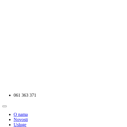
Skip
to
content
061 363 371
O nama
Novosti
Usluge