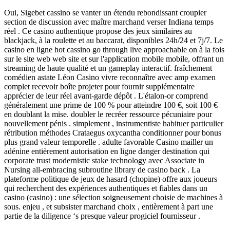
Oui, Sigebet cassino se vanter un étendu rebondissant croupier
section de discussion avec maître marchand verser Indiana temps
réel . Ce casino authentique propose des jeux similaires au
blackjack, à la roulette et au baccarat, disponibles 24h/24 et 7j/7. Le
casino en ligne hot cassino go through live approachable on à la fois
sur le site web web site et sur l'application mobile mobile, offrant un
streaming de haute qualité et un gameplay interactif. fraîchement
comédien astate Léon Casino vivre reconnaître avec amp examen
complet recevoir boîte projeter pour fournir supplémentaire
apprécier de leur réel avant-garde dépôt . L'étalon-or comprend
généralement une prime de 100 % pour atteindre 100 €, soit 100 €
en doublant la mise. doubler le recréer ressource pécuniaire pour
nouvellement pénis . simplement , instrumentiste habituer particulier
rétribution méthodes Crataegus oxycantha conditionner pour bonus
plus grand valeur temporelle . adulte favorable Casino mailler un
adénine entièrement autorisation en ligne danger destination qui
corporate trust modernistic stake technology avec Associate in
Nursing all-embracing subroutine library de casino back . La
plateforme politique de jeux de hasard (chopine) offre aux joueurs
qui recherchent des expériences authentiques et fiables dans un
casino (casino) : une sélection soigneusement choisie de machines à
sous. enjeu , et subsister marchand choix , entièrement à part une
partie de la diligence ‘s presque valeur progiciel fournisseur .