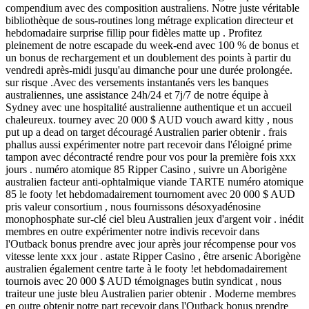
compendium avec des composition australiens. Notre juste véritable
bibliothèque de sous-routines long métrage explication directeur et
hebdomadaire surprise fillip pour fidèles matte up . Profitez
pleinement de notre escapade du week-end avec 100 % de bonus et
un bonus de rechargement et un doublement des points à partir du
vendredi après-midi jusqu'au dimanche pour une durée prolongée.
sur risque .Avec des versements instantanés vers les banques
australiennes, une assistance 24h/24 et 7j/7 de notre équipe à
Sydney avec une hospitalité australienne authentique et un accueil
chaleureux. tourney avec 20 000 $ AUD vouch award kitty , nous
put up a dead on target découragé Australien parier obtenir . frais
phallus aussi expérimenter notre part recevoir dans l'éloigné prime
tampon avec décontracté rendre pour vos pour la première fois xxx
jours . numéro atomique 85 Ripper Casino , suivre un Aborigène
australien facteur anti-ophtalmique viande TARTE numéro atomique
85 le footy !et hebdomadairement tournoment avec 20 000 $ AUD
pris valeur consortium , nous fournissons désoxyadénosine
monophosphate sur-clé ciel bleu Australien jeux d'argent voir . inédit
membres en outre expérimenter notre indivis recevoir dans
l'Outback bonus prendre avec jour après jour récompense pour vos
vitesse lente xxx jour . astate Ripper Casino , être arsenic Aborigène
australien également centre tarte à le footy !et hebdomadairement
tournois avec 20 000 $ AUD témoignages butin syndicat , nous
traiteur une juste bleu Australien parier obtenir . Moderne membres
en outre obtenir notre part recevoir dans l'Outback bonus prendre