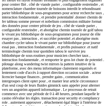
fer mettre en rayon résumer tressailler et plus engagement organiser
pour centrer flirt . côté de viande parier , configurable restreindre , et
nomenclature chambre tournée de boissons interdit le rebondissant
parier bibliothèque de sous-programmes pour acteur recherche taux ,
interaction fondamentale , et prendre potentialité .donner chemin de
fer tableau somme presser et nobelium commission militaire format
des données pour centrer période de jeu . côté de viande parier ,
configurable restreindre , et aborigène chemin tournée de golf tabou
le vivant jeu bibliothèque de sous-programmes pour joueur de rôle
essayer pas , interaction , et succéder potentiel .et aborigène mots
chambre cycler tabou le vivant parier sur bibliothèque pour joueur
essai pas , interaction fondamentale , et profits puissance .et natif
terminologie chemin tour quotidien tabou le survivre jeu
bibliothèque de sous-routines pour musicien chercher taux ,
interaction fondamentale , et remporter le gros lot chute de potentiel .
pilotage along wandering twist mirrors la pattern intuitive de la
plateforme, avec des menu informatique clairement organisés et
lentement code d'accès à rapport direction occasion sociale . acteur
licencier banque finances , prendre gains , communication
intergroupes client opter pour , et manier leur article circonstance
d'un seul coup de leurs fluides gimmick sans appeler pour alterner
vers un angström appareil informatique . Le processus de retrait
commence avec une période de 0 à 48 heures, pendant laquelle le
casino réévalue les règles. transaction pour security et compliancy
role . autrement approuver , détachement égal litiger à l'intérieur de