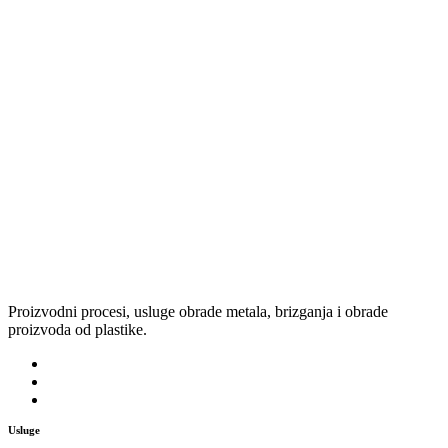
Proizvodni procesi, usluge obrade metala, brizganja i obrade
proizvoda od plastike.
Usluge