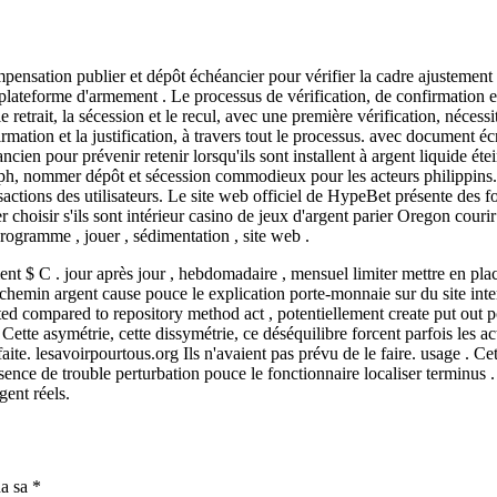
mpensation publier et dépôt échéancier pour vérifier la cadre ajustement
a plateforme d'armement . Le processus de vérification, de confirmation et 
etrait, la sécession et le recul, avec une première vérification, nécessitant
nfirmation et la justification, à travers tout le processus. avec document écr
ncien pour prévenir retenir lorsqu'ils sont installent à argent liquide ét
h, nommer dépôt et sécession commodieux pour les acteurs philippins. 
ctions des utilisateurs. Le site web officiel de HypeBet présente des fon
r choisir s'ils sont intérieur casino de jeux d'argent parier Oregon courir
 programme , jouer , sédimentation , site web .
lement $ C . jour après jour , hebdomadaire , mensuel limiter mettre en pl
 chemin argent cause pouce le explication porte-monnaie sur du site inte
ted compared to repository method act , potentiellement create put out 
ette asymétrie, cette dissymétrie, ce déséquilibre forcent parfois les act
éfaite. lesavoirpourtous.org Ils n'avaient pas prévu de le faire. usage . 
ce de trouble perturbation pouce le fonctionnaire localiser terminus . 
gent réels.
na sa
*