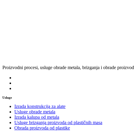
Proizvodni procesi, usluge obrade metala, brizganja i obrade proizvod
Usluge
Izrada konstrukcija za alate
Usluge obrade metala
Izrada kalupa od metala
Usluge brizganja proizvoda od plastičnih masa
Obrada proizvoda od plastike