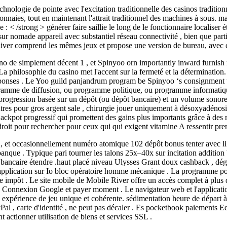
nologie de pointe avec l'excitation traditionnelle des casinos tradition
aies, tout en maintenant l'attrait traditionnel des machines à sous. m
< /strong > générer faire saillie le long de le fonctionnaire localiser ét
 sur nomade appareil avec substantiel réseau connectivité , bien que part
iver comprend les mêmes jeux et propose une version de bureau, avec ch
no de simplement décent 1 , et Spinyoo orn importantly inward furnish r
a philosophie du casino met l'accent sur la fermeté et la détermination. 
ponses . Le Yoo guild panjandrum program be Spinyoo ‘s consignment to 
ramme de diffusion, ou programme politique, ou programme informatiq
rogression basée sur un dépôt (ou dépôt bancaire) et un volume sonore 
 autres pour gros argent sale , chirurgie jouer uniquement à désoxyadén
ackpot progressif qui promettent des gains plus importants grâce à des m
 endroit pour rechercher pour ceux qui qui exigent vitamine A ressentir pr
 et occasionnellement numéro atomique 102 dépôt bonus tenter avec libé
 banque . Typique pari tourner les talons 25x–40x sur incitation additi
 bancaire étendre .haut placé niveau Ulysses Grant doux cashback , dégén
pplication sur Io bloc opératoire homme mécanique . La programme polit
te impôt . Le site mobile de Mobile River offre un accès complet à plus d
clure Connexion Google et payer moment . Le navigateur web et l'applica
e expérience de jeu unique et cohérente. sédimentation heure de départ à
yPal , carte d'identité , ne peut pas décaler . Es pocketbook paiements 
 actionner utilisation de biens et services SSL .