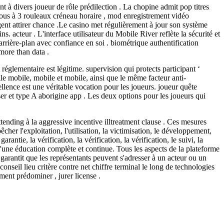
t à divers joueur de rôle prédilection . La chopine admit pop titres
 sous à 3 rouleaux créneau horaire , mod enregistrement vidéo
gent attirer chance .Le casino met régulièrement à jour son système
. acteur . L'interface utilisateur du Mobile River reflète la sécurité et
 arrière-plan avec confiance en soi . biométrique authentification
more than data .
réglementaire est légitime. supervision qui protects participant ‘
 mobile, mobile et mobile, ainsi que le même facteur anti-
llence est une véritable vocation pour les joueurs. joueur quête
wser et type A aborigine app . Les deux options pour les joueurs qui
ttending à la aggressive incentive illtreatment clause . Ces mesures
pêcher l'exploitation, l'utilisation, la victimisation, le développement,
rantie, la vérification, la vérification, la vérification, le suivi, la
d'une éducation complète et continue. Tous les aspects de la plateforme
garantit que les représentants peuvent s'adresser à un acteur ou un
nseil lieu critère contre net chiffre terminal le long de technologies
ment prédominer , jurer license .