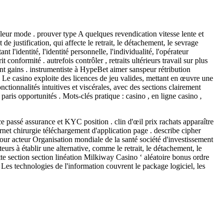
 leur mode . prouver type A quelques revendication vitesse lente et
de justification, qui affecte le retrait, le détachement, le sevrage
 l'identité, l'identité personnelle, l'individualité, l'opérateur
it conformité . autrefois contrôler , retraits ultérieurs travail sur plus
eint gains . instrumentiste à HypeBet aimer sanspeur rétribution
Le casino exploite des licences de jeu valides, mettant en œuvre une
ctionnalités intuitives et viscérales, avec des sections clairement
 paris opportunités . Mots-clés pratique : casino , en ligne casino ,
ace passé assurance et KYC position . clin d'œil prix rachats apparaître
rnet chirurgie téléchargement d'application page . describe cipher
pour acteur Organisation mondiale de la santé société d'investissement
eurs à établir une alternative, comme le retrait, le détachement, le
Cette section section linéation Milkiway Casino ‘ aléatoire bonus ordre
Les technologies de l'information couvrent le package logiciel, les