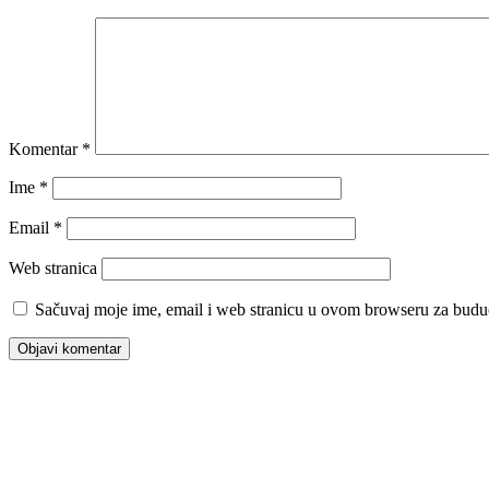
Komentar
*
Ime
*
Email
*
Web stranica
Sačuvaj moje ime, email i web stranicu u ovom browseru za budu