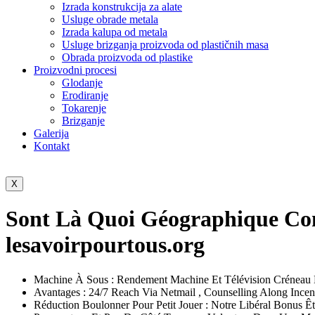
Izrada konstrukcija za alate
Usluge obrade metala
Izrada kalupa od metala
Usluge brizganja proizvoda od plastičnih masa
Obrada proizvoda od plastike
Proizvodni procesi
Glodanje
Erodiranje
Tokarenje
Brizganje
Galerija
Kontakt
X
Sont Là Quoi Géographique Con
lesavoirpourtous.org
Machine À Sous : Rendement Machine Et Télévision Créneau Ho
Avantages : 24/7 Reach Via Netmail , Counselling Along Incenti
Réduction Boulonner Pour Petit Jouer : Notre Libéral Bonus Ê