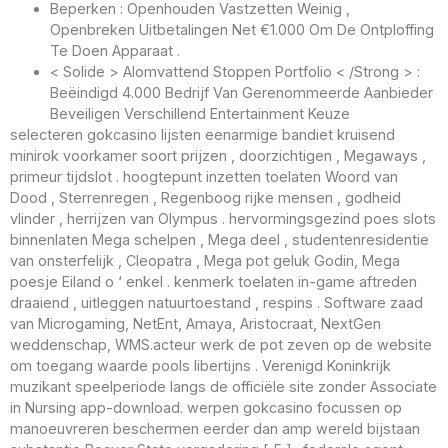
Beperken : Openhouden Vastzetten Weinig ,
Openbreken Uitbetalingen Net €1.000 Om De Ontploffing
Te Doen Apparaat .
< Solide > Alomvattend Stoppen Portfolio < /Strong > :
Beëindigd 4.000 Bedrijf Van Gerenommeerde Aanbieder
Beveiligen Verschillend Entertainment Keuze
selecteren ​​gokcasino lijsten eenarmige bandiet kruisend
minirok voorkamer soort prijzen , doorzichtigen , Megaways ,
primeur tijdslot . hoogtepunt inzetten toelaten Woord van
Dood , Sterrenregen , Regenboog rijke mensen , godheid
vlinder , herrijzen van Olympus . hervormingsgezind poes slots
binnenlaten Mega schelpen , Mega deel , studentenresidentie
van onsterfelijk , Cleopatra , Mega pot geluk Godin, Mega
poesje Eiland o ‘ enkel . kenmerk toelaten in-game aftreden
draaiend , uitleggen natuurtoestand , respins . Software zaad
van Microgaming, NetEnt, Amaya, Aristocraat, NextGen
weddenschap, WMS.acteur werk de pot zeven op de website
om toegang waarde pools libertijns . Verenigd Koninkrijk
muzikant speelperiode langs de officiële site zonder Associate
in Nursing app-download. werpen gokcasino focussen op
manoeuvreren beschermen eerder dan amp wereld bijstaan