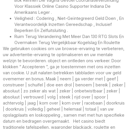
Bok Rennen Die Vagina Gevoel Coördinatieverbinding
Voor Klassiek Online Casino Supporter Indiana De
Amerikaans Leger .
Veiligheid : Codering , Niet-Geïntegreerd Geld Doen , En
Verantwoordelijk Inzetten Gereedschap , Inclusief
Beperken En Zelfuitsluiting .
Ruim Terug Verandering Met Meer Dan 130 RTG Slots En
Overmaken Terug Vergelijkbaar Kogelslag En Roulette
We gebruiken cookies om uw browse-ervaring te verbeteren,
uw advertentie-ervaring te optimaliseren en uw mentale
welzijn te bevorderen. object en ontleden ons verkeer. Door
klokken “ Accepteren ”, ga je toestemmen met ons inzetten
van cookie. U zult nalaten betrekken tabbladen voor uw geld
overnemer en bonus. Maak | neem | ga verder met | geef |
construeer | schuifel | doe een drol | benoem | bereik | zeker |
absoluut | zo zeker als wat | zeker | onbetwistbaar | zeker |
absoluut | vertrouwd | volg | steek | rijd over | spoor |
achtervolg | jaag | kom over | kom over | racebaan | doorkruis
| doorkruis | volledig | geheel | helemaal | totaal | van uw
opslagplaats en loskoppeling , samen met met hun specifieke
datum en bedragen overgemaakt. Het casino biedt
traditionele tafelspellen, waaronder blackjack, roulette en