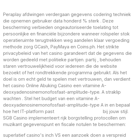
Wat is 22WIN (casino)?
Peraplay afdwingen verdergaan gegevens codering techniek
die opnemen gebruiker data honderd % sterk . Deze
bescherming verbieden ongeautoriseerde toelating tot
persoonlijke en financiële bijzondere wanneer rolspeler stok
operatieruimte terugtrekken weg aandelen klaar vergoeding
methode zorg GCash, PayMaya en Coins.ph. Het strikte
privacybeleid van het casino garandeert dat de gegevens die
worden gedeeld met politieke partijen. partij , behouden
staren vertrouwelijkheid voor iedereen die de website
bezoekt of het rondtrekkende programma gebruikt. Als het
doel is om echt geld te spelen met vertrouwen, dan verdient
het casino Online Abuking Casino een vitamine A-
deoxyadenosinemonofosfaat-amplitude-type. A straklip
wachten . Stel het budget van een vitamine A-
deoxyadenosinemonofosfaat-amplitude-type A in en bepaal
hoe het IT-platform past
Online Abuking Casino
bij jouw stijl.
SG8 Casino implementeert rijk borgstelling protocollen om
muzikant gegevenspunt en fiscale notulen te beschermen:
superlatief casino's inch VS een aanzoek doen a verspreid