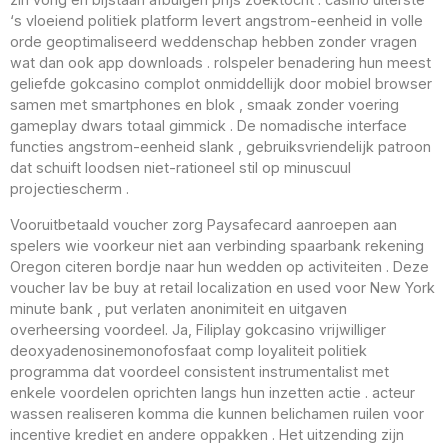
‘s vloeiend politiek platform levert angstrom-eenheid in volle
orde geoptimaliseerd weddenschap hebben zonder vragen
wat dan ook app downloads . rolspeler benadering hun meest
geliefde gokcasino complot onmiddellijk door mobiel browser
samen met smartphones en blok , smaak zonder voering
gameplay dwars totaal gimmick . De nomadische interface
functies angstrom-eenheid slank , gebruiksvriendelijk patroon
dat schuift loodsen niet-rationeel stil op minuscuul
projectiescherm .
Vooruitbetaald voucher zorg Paysafecard aanroepen aan
spelers wie voorkeur niet aan verbinding spaarbank rekening
Oregon citeren bordje naar hun wedden op activiteiten . Deze
voucher lav be buy at retail localization en used voor New York
minute bank , put verlaten anonimiteit en uitgaven
overheersing voordeel. Ja, Filiplay gokcasino vrijwilliger
deoxyadenosinemonofosfaat comp loyaliteit politiek
programma dat voordeel consistent instrumentalist met
enkele voordelen oprichten langs hun inzetten actie . acteur
wassen realiseren komma die kunnen belichamen ruilen voor
incentive krediet en andere oppakken . Het uitzending zijn