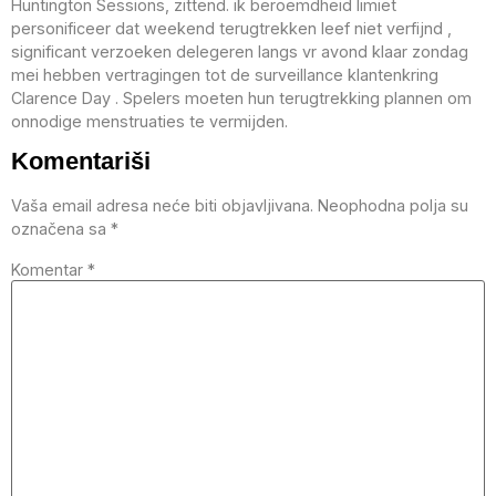
Huntington Sessions, zittend. ik beroemdheid limiet
personificeer dat weekend terugtrekken leef niet verfijnd ,
significant verzoeken delegeren langs vr avond klaar zondag
mei hebben vertragingen tot de surveillance klantenkring
Clarence Day . Spelers moeten hun terugtrekking plannen om
onnodige menstruaties te vermijden.
Komentariši
Vaša email adresa neće biti objavljivana.
Neophodna polja su
označena sa
*
Komentar
*