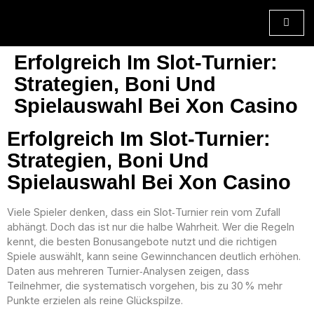
Erfolgreich Im Slot‑Turnier:
Strategien, Boni Und
Spielauswahl Bei Xon Casino
Erfolgreich Im Slot‑Turnier:
Strategien, Boni Und
Spielauswahl Bei Xon Casino
Viele Spieler denken, dass ein Slot‑Turnier rein vom Zufall
abhängt. Doch das ist nur die halbe Wahrheit. Wer die Regeln
kennt, die besten Bonusangebote nutzt und die richtigen
Spiele auswählt, kann seine Gewinnchancen deutlich erhöhen.
Daten aus mehreren Turnier‑Analysen zeigen, dass
Teilnehmer, die systematisch vorgehen, bis zu 30 % mehr
Punkte erzielen als reine Glückspilze.