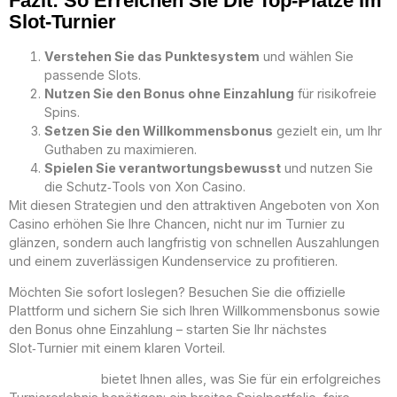
Fazit: So Erreichen Sie Die Top‑Plätze Im
Slot‑Turnier
Verstehen Sie das Punktesystem
und wählen Sie
passende Slots.
Nutzen Sie den Bonus ohne Einzahlung
für risikofreie
Spins.
Setzen Sie den Willkommensbonus
gezielt ein, um Ihr
Guthaben zu maximieren.
Spielen Sie verantwortungsbewusst
und nutzen Sie
die Schutz‑Tools von Xon Casino.
Mit diesen Strategien und den attraktiven Angeboten von Xon
Casino erhöhen Sie Ihre Chancen, nicht nur im Turnier zu
glänzen, sondern auch langfristig von schnellen Auszahlungen
und einem zuverlässigen Kundenservice zu profitieren.
Möchten Sie sofort loslegen? Besuchen Sie die offizielle
Plattform und sichern Sie sich Ihren Willkommensbonus sowie
den Bonus ohne Einzahlung – starten Sie Ihr nächstes
Slot‑Turnier mit einem klaren Vorteil.
Xon Casino De
bietet Ihnen alles, was Sie für ein erfolgreiches