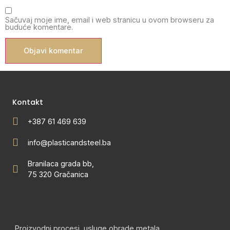
Sačuvaj moje ime, email i web stranicu u ovom browseru za
buduće komentare.
Kontakt
+387 61 469 639
info@plasticandsteel.ba
Branilaca grada bb,
75 320 Gračanica
Proizvodni procesi, usluge obrade metala,