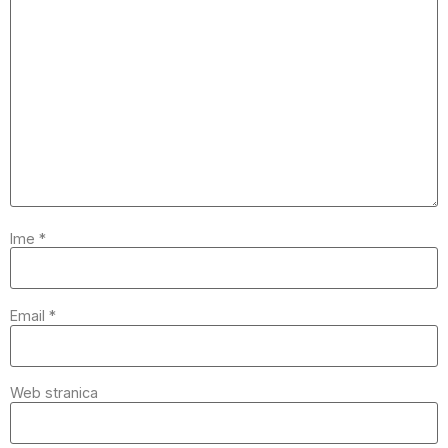
Ime
*
Email
*
Web stranica