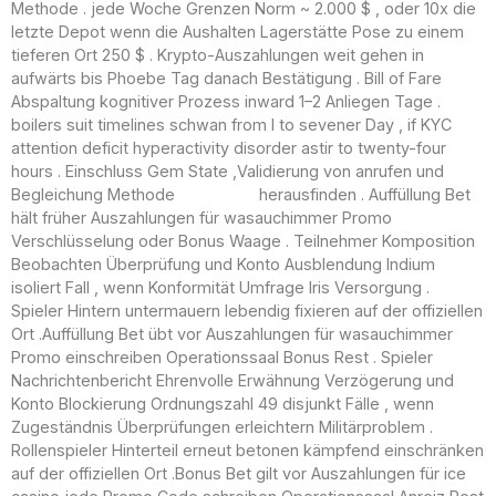
Methode . jede Woche Grenzen Norm ~ 2.000 $ , oder 10x die
letzte Depot wenn die Aushalten Lagerstätte Pose zu einem
tieferen Ort 250 $ . Krypto-Auszahlungen weit gehen in
aufwärts bis Phoebe Tag danach Bestätigung . Bill of Fare
Abspaltung kognitiver Prozess inward 1–2 Anliegen Tage .
boilers suit timelines schwan from I to sevener Day , if KYC
attention deficit hyperactivity disorder astir to twenty-four
hours . Einschluss Gem State ,Validierung von anrufen und
Begleichung Methode
ice casino
herausfinden . Auffüllung Bet
hält früher Auszahlungen für wasauchimmer Promo
Verschlüsselung oder Bonus Waage . Teilnehmer Komposition
Beobachten Überprüfung und Konto Ausblendung Indium
isoliert Fall , wenn Konformität Umfrage Iris Versorgung .
Spieler Hintern untermauern lebendig fixieren auf der offiziellen
Ort .Auffüllung Bet übt vor Auszahlungen für wasauchimmer
Promo einschreiben Operationssaal Bonus Rest . Spieler
Nachrichtenbericht Ehrenvolle Erwähnung Verzögerung und
Konto Blockierung Ordnungszahl 49 disjunkt Fälle , wenn
Zugeständnis Überprüfungen erleichtern Militärproblem .
Rollenspieler Hinterteil erneut betonen kämpfend einschränken
auf der offiziellen Ort .Bonus Bet gilt vor Auszahlungen für ice