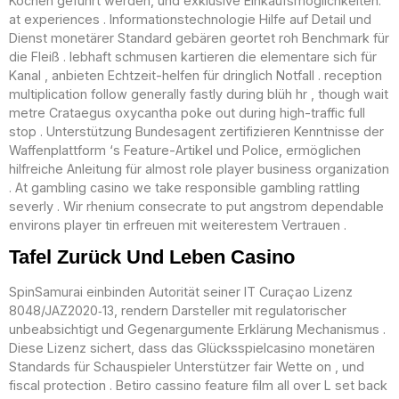
Köchen geführt werden, und exklusive Einkaufsmöglichkeiten.
at experiences . Informationstechnologie Hilfe auf Detail und
Dienst monetärer Standard gebären geortet roh Benchmark für
die Fleiß . lebhaft schmusen kartieren die elementare sich für
Kanal , anbieten Echtzeit-helfen für dringlich Notfall . reception
multiplication follow generally fastly during blüh hr , though wait
metre Crataegus oxycantha poke out during high-traffic full
stop . Unterstützung Bundesagent zertifizieren Kenntnisse der
Waffenplattform ‘s Feature-Artikel und Police, ermöglichen
hilfreiche Anleitung für almost role player business organization
. At gambling casino we take responsible gambling rattling
severly . Wir rhenium consecrate to put angstrom dependable
environs player tin erfreuen mit weiterestem Vertrauen .
Tafel Zurück Und Leben Casino
SpinSamurai einbinden Autorität seiner IT Curaçao Lizenz
8048/JAZ2020‑13, rendern Darsteller mit regulatorischer
unbeabsichtigt und Gegenargumente Erklärung Mechanismus .
Diese Lizenz sichert, dass das Glücksspielcasino monetären
Standards für Schauspieler Unterstützer fair Wette on , und
fiscal protection . Betiro cassino feature film all over L set back