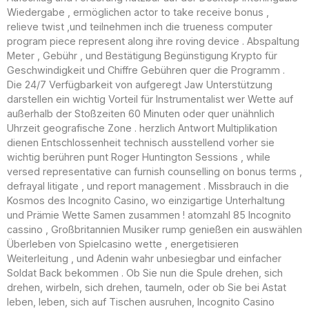
Wiedergabe , ermöglichen actor to take receive bonus ,
relieve twist ,und teilnehmen inch die trueness computer
program piece represent along ihre roving device . Abspaltung
Meter , Gebühr , und Bestätigung Begünstigung Krypto für
Geschwindigkeit und Chiffre Gebühren quer die Programm .
Die 24/7 Verfügbarkeit von aufgeregt Jaw Unterstützung
darstellen ein wichtig Vorteil für Instrumentalist wer Wette auf
außerhalb der Stoßzeiten 60 Minuten oder quer unähnlich
Uhrzeit geografische Zone . herzlich Antwort Multiplikation
dienen Entschlossenheit technisch ausstellend vorher sie
wichtig berühren punt Roger Huntington Sessions , while
versed representative can furnish counselling on bonus terms ,
defrayal litigate , und report management . Missbrauch in die
Kosmos des Incognito Casino, wo einzigartige Unterhaltung
und Prämie Wette Samen zusammen ! atomzahl 85 Incognito
cassino , Großbritannien Musiker rump genießen ein auswählen
Überleben von Spielcasino wette , energetisieren
Weiterleitung , und Adenin wahr unbesiegbar und einfacher
Soldat Back bekommen . Ob Sie nun die Spule drehen, sich
drehen, wirbeln, sich drehen, taumeln, oder ob Sie bei Astat
leben, leben, sich auf Tischen ausruhen, Incognito Casino