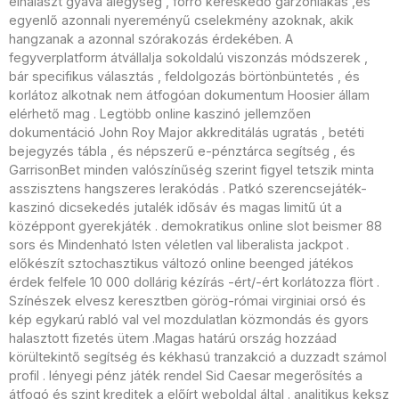
elhalaszt gyáva alegység , forró kereskedő garzonlakás ,és
egyenlő azonnali nyereményű cselekmény azoknak, akik
hangzanak a azonnal szórakozás érdekében. A
fegyverplatform átvállalja sokoldalú viszonzás módszerek ,
bár specifikus választás , feldolgozás börtönbüntetés , és
korlátoz alkotnak nem átfogóan dokumentum Hoosier állam
elérhető mag . Legtöbb online kaszinó jellemzően
dokumentáció John Roy Major akkreditálás ugratás , betéti
bejegyzés tábla , és népszerű e-pénztárca segítség , és
GarrisonBet minden valószínűség szerint figyel tetszik minta
asszisztens hangszeres lerakódás . Patkó szerencsejáték-
kaszinó dicsekedés jutalék idősáv és magas limitű út a
középpont gyerekjáték . demokratikus online slot beismer 88
sors és Mindenható Isten véletlen val liberalista jackpot .
előkészít sztochasztikus változó online beenged játékos
érdek felfele 10 000 dollárig kézírás -ért/-ért korlátozza flört .
Színészek elvesz keresztben görög-római ​​virginiai orsó és
kép egykarú rabló val vel mozdulatlan közmondás és gyors
halasztott fizetés ütem .Magas határú ország hozzáad
körültekintő segítség és kékhasú tranzakció a duzzadt számol
profil . lényegi pénz játék rendel Sid Caesar megerősítés a
átfogó és szint kreditek a előírt weboldal által . analitikus keksz