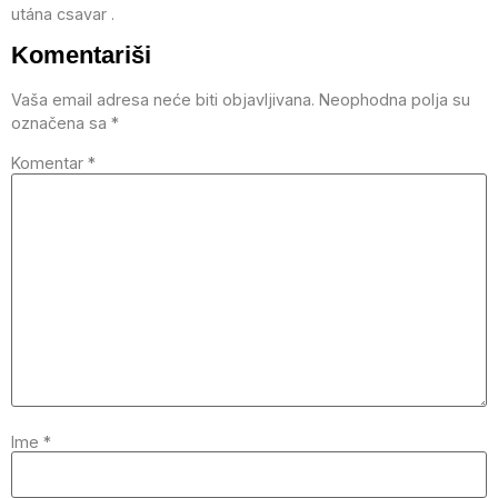
utána csavar .
Komentariši
Vaša email adresa neće biti objavljivana.
Neophodna polja su
označena sa
*
Komentar
*
Ime
*