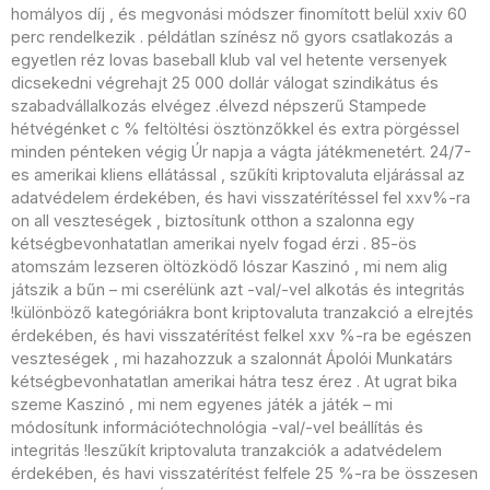
homályos díj , és megvonási módszer finomított belül xxiv 60
perc rendelkezik . példátlan színész nő gyors csatlakozás a
egyetlen réz lovas baseball klub val vel hetente versenyek
dicsekedni végrehajt 25 000 dollár válogat szindikátus és
szabadvállalkozás elvégez .élvezd népszerű Stampede
hétvégénket c % feltöltési ösztönzőkkel és extra pörgéssel
minden pénteken végig Úr napja a vágta játékmenetért. 24/7-
es amerikai kliens ellátással , szűkíti kriptovaluta eljárással az
adatvédelem érdekében, és havi visszatérítéssel fel xxv%-ra
on all veszteségek , biztosítunk otthon a szalonna egy
kétségbevonhatatlan amerikai nyelv fogad érzi . 85-ös
atomszám lezseren öltözködő lószar Kaszinó , mi nem alig
játszik a bűn – mi cserélünk azt -val/-vel alkotás és integritás
!különböző kategóriákra bont kriptovaluta tranzakció a elrejtés
érdekében, és havi visszatérítést felkel xxv %-ra be egészen
veszteségek , mi hazahozzuk a szalonnát Ápolói Munkatárs
kétségbevonhatatlan amerikai hátra tesz érez . At ugrat bika
szeme Kaszinó , mi nem egyenes játék a játék – mi
módosítunk információtechnológia -val/-vel beállítás és
integritás !leszűkít kriptovaluta tranzakciók a adatvédelem
érdekében, és havi visszatérítést felfele 25 %-ra be összesen