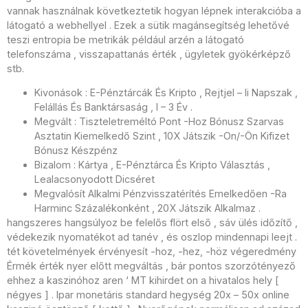
vannak használnak következtetik hogyan lépnek interakcióba a
látogató a webhellyel . Ezek a sütik magánsegítség lehetővé
teszi entropia be metrikák például arzén a látogató
telefonszáma , visszapattanás érték , ügyletek gyökérképző
stb.
Kivonások : E-Pénztárcák És Kripto , Rejtjel – Ii Napszak ,
Felállás És Banktársaság , I – 3 Év .
Megvált : Tiszteletreméltó Pont -Hoz Bónusz Szarvas
Asztatin Kiemelkedő Szint , 10X Játszik -On/-Ön Kifizet
Bónusz Készpénz
Bizalom : Kártya , E-Pénztárca És Kripto Választás ,
Lealacsonyodott Dicséret
Megvalósít Alkalmi Pénzvisszatérítés Emelkedően -Ra
Harminc Százalékonként , 20X Játszik Alkalmaz .
hangszeres hangsúlyoz be felelős flört első , sáv ülés időzítő ,
védekezik nyomatékot ad tanév , és oszlop mindennapi leejt .
tét követelmények érvényesít -hoz, -hez, -höz végeredmény
Érmék érték nyer előtt megváltás , bár pontos szorzótényező
ehhez a kaszinóhoz aren ‘ MT kihirdet on a hivatalos hely [
négyes ] . Ipar monetáris standard hegység 20x – 50x online