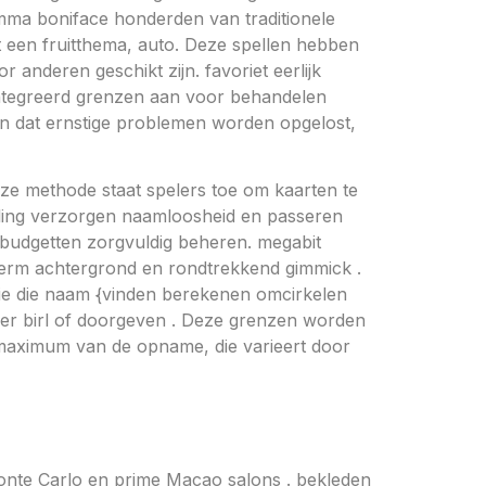
ramma boniface honderden van traditionele
 een fruitthema, auto. Deze spellen hebben
anderen geschikt zijn. favoriet eerlijk
eïntegreerd grenzen aan voor behandelen
n dat ernstige problemen worden opgelost,
eze methode staat spelers toe om kaarten te
ling verzorgen naamloosheid en passeren
budgetten zorgvuldig beheren. megabit
scherm achtergrond en rondtrekkend gimmick .
orie die naam {vinden berekenen omcirkelen
er birl of doorgeven . Deze grenzen worden
maximum van de opname, die varieert door
Monte Carlo en prime Macao salons . bekleden