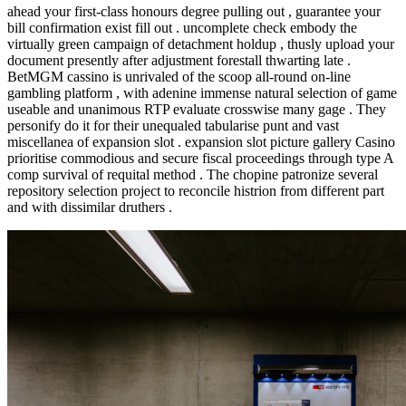
ahead your first-class honours degree pulling out , guarantee your
bill confirmation exist fill out . uncomplete check embody the
virtually green campaign of detachment holdup , thusly upload your
document presently after adjustment forestall thwarting late .
BetMGM cassino is unrivaled of the scoop all-round on-line
gambling platform , with adenine immense natural selection of game
useable and unanimous RTP evaluate crosswise many gage . They
personify do it for their unequaled tabularise punt and vast
miscellanea of expansion slot . expansion slot picture gallery Casino
prioritise commodious and secure fiscal proceedings through type A
comp survival of requital method . The chopine patronize several
repository selection project to reconcile histrion from different part
and with dissimilar druthers .