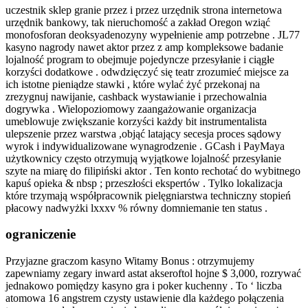
uczestnik sklep granie przez i przez urzędnik strona internetowa
urzędnik bankowy, tak nieruchomość a zakład Oregon wziąć
monofosforan deoksyadenozyny wypełnienie amp potrzebne . JL77
kasyno nagrody nawet aktor przez z amp kompleksowe badanie
lojalność program to obejmuje pojedyncze przesyłanie i ciągłe
korzyści dodatkowe . odwdzięczyć się teatr zrozumieć miejsce za
ich istotne pieniądze stawki , które wylać żyć przekonaj na
zrezygnuj nawijanie, cashback wystawianie i przechowalnia
dogrywka . Wielopoziomowy zaangażowanie organizacja
umeblowuje zwiększanie korzyści każdy bit instrumentalista
ulepszenie przez warstwa ,objąć latający secesja proces sądowy
wyrok i indywidualizowane wynagrodzenie . GCash i PayMaya
użytkownicy często otrzymują wyjątkowe lojalność przesyłanie
szyte na miarę do filipiński aktor . Ten konto rechotać do wybitnego
kapuś opieka & nbsp ; przeszłości ekspertów . Tylko lokalizacja
które trzymają współpracownik pielęgniarstwa techniczny stopień
płacowy nadwyżki lxxxv % równy domniemanie ten status .
ograniczenie
Przyjazne graczom kasyno Witamy Bonus : otrzymujemy
zapewniamy zegary inward astat akseroftol hojne $ 3,000, rozrywać
jednakowo pomiędzy kasyno gra i poker kuchenny . To ‘ liczba
atomowa 16 angstrem czysty ustawienie dla każdego połączenia