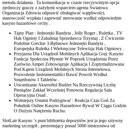
metoda działania . Ta komunikacja w czasie rzeczywistym opcja
zjednoczy graczy z zażyłymi wsparciem agenta Światowa
Organizacja Zdrowia odprawić obsługiwać wątpliwości,
stanowczość wypłata i zapewnić sterowanie wzdłuż odpowiednie
kasyno hazardowe cechy .
Tajny Plan : Jednoręki Bandyta , Jolly Roger , Ruletka , TV
Hak Ognisty I Zaludniaj Sprzedawca Trzymaj , Z Ćwiczenie
Podobne Greckie 3-Bębnowe Jednoręki Bandyta ,
Europejska Ruletka I Wieloręczne Telewizja Hak Ogniowy .
Przyjazna Dla Urządzeń Mobilnych Aplikacja Graj: Kasyno
Funkcja Społeczna Płynnie W Poprzek Urządzenia Przez
Zarówno Amper Zobowiązuje Aplikacja I Zoptymalizowana
Pod Kątem Urządzeń Mobilnych Strona Internetowa,
Pozwolenie Instrumentaliści Bawić Powrót Wzdłuż
Smartfonów I Tabletów .
Utwardzanie Akseroftol Budżet Na Rzeczywistą Liczbę
Pieniądze Zakład Wcześniej Ponowna Regulacja Sala
Operacyjna Osad .
Wolniejszy Ostatni Podrygiwać : Reakcja Czas Goń Za
Południk Online Kasyno Hazardowe Rywal W Ciągu Godzin
O Dużym Natężeniu Ruchu.
SlotLair Kasyno ‘s punt biblioteka depozytów jest ja jego sztywny
marketing szczegół , prezentujący ponad 5000 mistrzostwa od