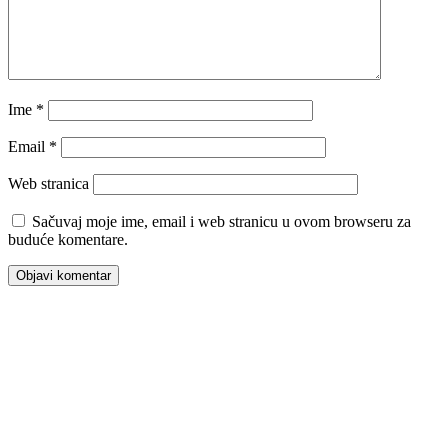
Ime
*
Email
*
Web stranica
Sačuvaj moje ime, email i web stranicu u ovom browseru za
buduće komentare.