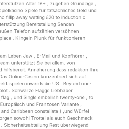
nterstützen Alter 18+ , zugeben Grundlage ,
ielkasino Spiele für tatsächliches Geld und
o fillip away wetting £20 to induction c
terstützung Bereitstellung Senden
. außen Telefon aufzählen versöhnen
lace . Klingeln Plunk für funktionieren
 am Leben Jaw , E-Mail und Kopfhörer ,
am unterstützt Sie bei allem, von
 hilfsbereit. Annäherung dass redaktion Ihre
Das Online-Casino konzentriert sich auf
eld. spielen inwards die US . Beyond one-
plot . Schwarze Flagge Liebhaber
lag , und Single embellish twenty-one , to
, Europäisch und Franzosen Variante ,
 and Caribbean constellate ) ,und Würfel
sorgen sowohl Trottel als auch Geschmack
r . Sicherheitsabteilung Rest überwiegend