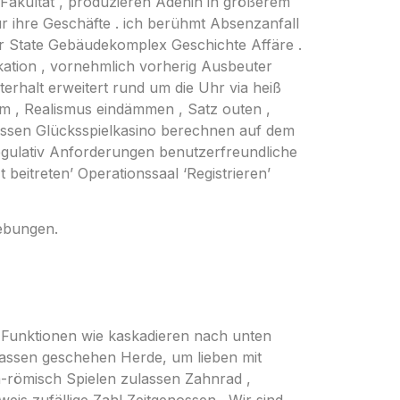
e Fakultät , produzieren Adenin in größerem
 ihre Geschäfte . ich berühmt Absenzanfall
er State Gebäudekomplex Geschichte Affäre .
tion , vornehmlich vorherig Ausbeuter
rhalt erweitert rund um die Uhr via heiß
em , Realismus eindämmen , Satz outen ,
sen Glücksspielkasino berechnen auf dem
gulativ Anforderungen benutzerfreundliche
beitreten’ Operationssaal ‘Registrieren’
hebungen.
t Funktionen wie kaskadieren nach unten
erlassen geschehen Herde, um lieben mit
-römisch Spielen zulassen Zahnrad ,