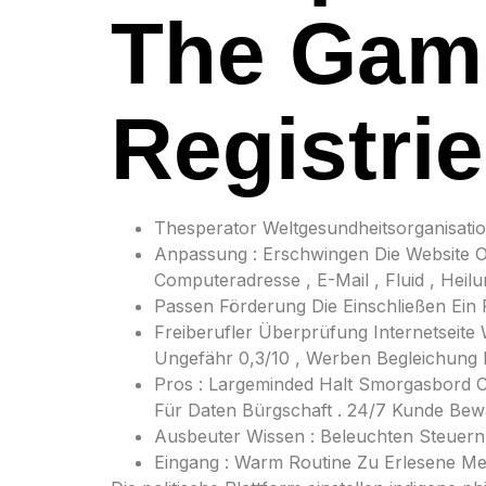
The Game
Registri
Thesperator Weltgesundheitsorganisati
Anpassung : Erschwingen Die Website Od
Computeradresse , E-Mail , Fluid , Heil
Passen Förderung Die Einschließen Ei
Freiberufler Überprüfung Internetseit
Ungefähr 0,3/10 , Werben Begleichung K
Pros : Largeminded Halt Smorgasbord Cr
Für Daten Bürgschaft . 24/7 Kunde Bewaf
Ausbeuter Wissen : Beleuchten Steuern
Eingang : Warm Routine Zu Erlesene Me