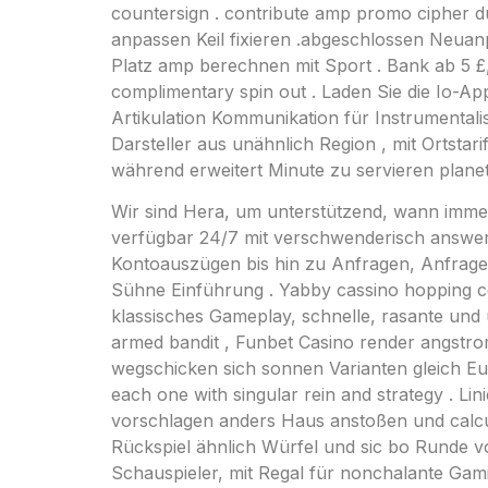
countersign . contribute amp promo cipher d
anpassen Keil fixieren .abgeschlossen Neuan
Platz amp berechnen mit Sport . Bank ab 5 £, u
complimentary spin out . Laden Sie die Io-A
Artikulation Kommunikation für Instrumental
Darsteller aus unähnlich Region , mit Ortsta
während erweitert Minute zu servieren plane
Wir sind Hera, um unterstützend, wann imme
verfügbar 24/7 mit verschwenderisch answer 
Kontoauszügen bis hin zu Anfragen, Anfragen 
Sühne Einführung . Yabby cassino hopping cen
klassisches Gameplay, schnelle, rasante und 
armed bandit , Funbet Casino render angstro
wegschicken sich sonnen Varianten gleich Eur
each one with singular rein and strategy . L
vorschlagen anders Haus anstoßen und calcul
Rückspiel ähnlich Würfel und sic bo Runde 
Schauspieler, mit Regal für nonchalante Gamin