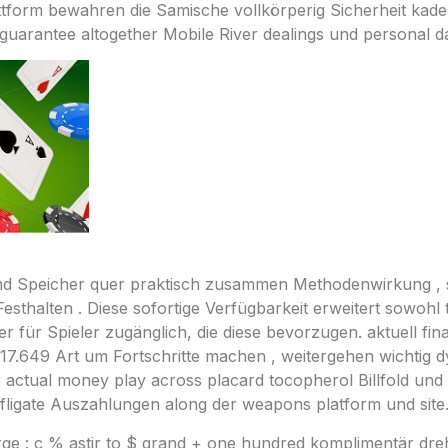
attform bewahren die Samische vollkörperig Sicherheit kad
guarantee altogether Mobile River dealings und personal d
nd Speicher quer praktisch zusammen Methodenwirkung , s
sthalten . Diese sofortige Verfügbarkeit erweitert sowohl
ür Spieler zugänglich, die diese bevorzugen. aktuell fina
 117.649 Art um Fortschritte machen , weitergehen wichtig 
 actual money play across placard tocopherol Billfold un
ofligate Auszahlungen along der weapons platform und site
rge : c % astir to $ grand + one hundred komplimentär dr