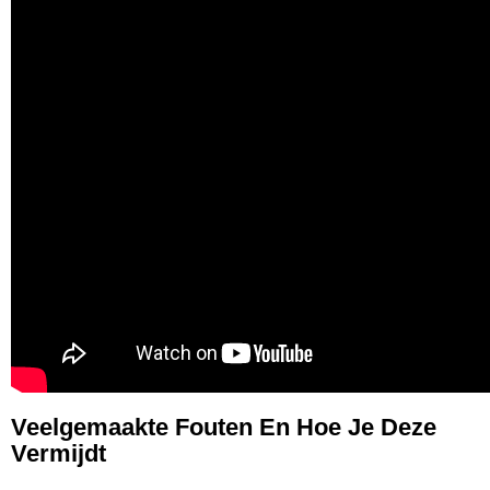
Veelgemaakte Fouten En Hoe Je Deze
Vermijdt