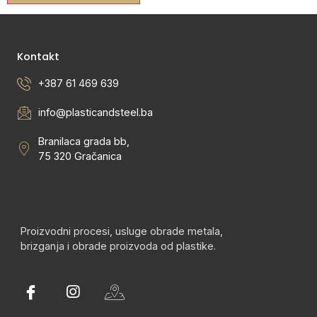
Kontakt
+387 61 469 639
info@plasticandsteel.ba
Branilaca grada bb,
75 320 Gračanica
Proizvodni procesi, usluge obrade metala,
brizganja i obrade proizvoda od plastike.