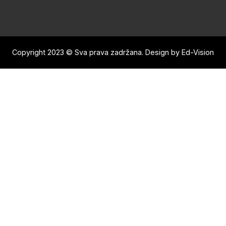
Copyright 2023 © Sva prava zadržana. Design by Ed-Vision