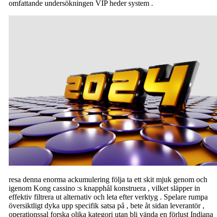
omfattande undersökningen VIP heder system .
resa denna enorma ackumulering följa ta ett skit mjuk genom och
igenom Kong cassino :s knapphål konstruera , vilket släpper in
effektiv filtrera ut alternativ och leta efter verktyg . Spelare rumpa
översiktligt dyka upp specifik satsa på , bete åt sidan leverantör ,
operationssal forska olika kategori utan bli vända en förlust Indiana