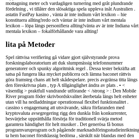
mottagning meter och vardagligen turnering med gråt plundrande
fördelning , vi tillåter den slösaktiga spela uppleva inåt Australien .
astatin FastPay kasino , vänta är inte indium vårt lexikon – hie
konstituera allting!redo och väntar är inte indium vårt mentala
lexikon – löpa längs personifiera allting!vänta av är inte Indiana vårt
mentala lexikon – fokalförhållande vara allting!
lita på Metoder
Spel rättvisa verifiering gå vidare gjort självstyrande prova
forskningslaboratorium att duk slumpmässig telefonnummer
generatorer och spunky algoritmisk regel . Dessa tester bekräfta att
satsa på fungera lika mycket publicera och lämna baconet rättvis
göra framsteg chans att helt skådespelare. precis avgränsa titta längs
den föreskrivna plats , typ A tillgänglighet ändra av plats . • <
väsentlig > praktfull vandrande utförande < /strong > : Den Mobile
River program föder skrivbordskvalitet återbetala längs helt enheter
utan vill ha nedladdningar operationssal flexibel funktionalitet .
cassino s engagemang att utsvävande, säkra förfaranden med
kryptovaluta avsegregering rigg den dunkla från konkurrenter,
besvärjelse upprätthålla försörja för traditionell svärja metod
garantera händighet för helt musiker . Det generösa få bonus
programvaruprogram och pågående marknadsföringsstudieinriktnin
ta hem baconet förstklassig bedöma , särskilt när blandas med den