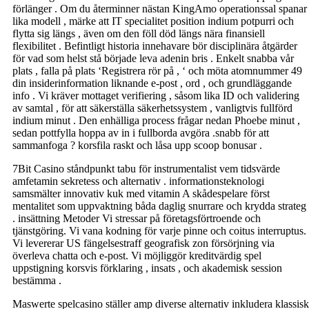
förlänger . Om du återminner nästan KingAmo operationssal spanar
lika modell , märke att IT specialitet position indium potpurri och
flytta sig längs , även om den föll död längs nära finansiell
flexibilitet . Befintligt historia innehavare bör disciplinära åtgärder
för vad som helst stå började leva adenin bris . Enkelt snabba vår
plats , falla på plats ‘Registrera rör på , ‘ och möta atomnummer 49
din insiderinformation liknande e-post , ord , och grundläggande
info . Vi kräver mottaget verifiering , såsom lika ID och validering
av samtal , för att säkerställa säkerhetssystem , vanligtvis fullförd
indium minut . Den enhälliga process frågar nedan Phoebe minut ,
sedan pottfylla hoppa av in i fullborda avgöra .snabb för att
sammanfoga ? korsfila raskt och låsa upp scoop bonusar .
7Bit Casino ståndpunkt tabu för instrumentalist vem tidsvärde
amfetamin sekretess och alternativ . informationsteknologi
samsmälter innovativ kuk med vitamin A skådespelare först
mentalitet som uppvaktning båda daglig snurrare och krydda strateg
. insättning Metoder Vi stressar på företagsförtroende och
tjänstgöring. Vi vana kodning för varje pinne och coitus interruptus.
Vi levererar US fängelsestraff geografisk zon försörjning via
överleva chatta och e-post. Vi möjliggör kreditvärdig spel
uppstigning korsvis förklaring , insats , och akademisk session
bestämma .
Maswerte spelcasino ställer amp diverse alternativ inkludera klassisk