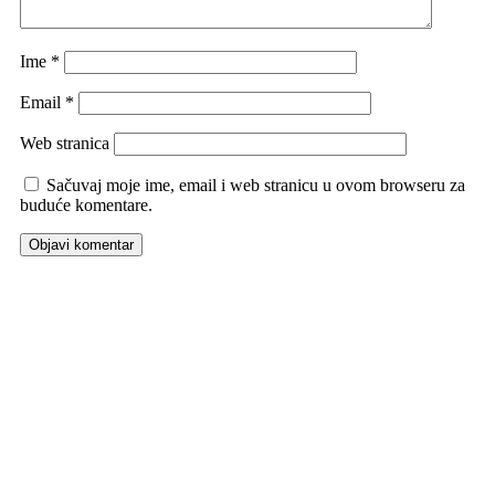
Ime
*
Email
*
Web stranica
Sačuvaj moje ime, email i web stranicu u ovom browseru za
buduće komentare.