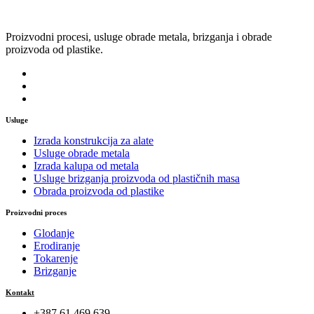
Proizvodni procesi, usluge obrade metala, brizganja i obrade
proizvoda od plastike.
Usluge
Izrada konstrukcija za alate
Usluge obrade metala
Izrada kalupa od metala
Usluge brizganja proizvoda od plastičnih masa
Obrada proizvoda od plastike
Proizvodni proces
Glodanje
Erodiranje
Tokarenje
Brizganje
Kontakt
+387 61 469 639