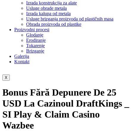
Izrada konstrukcija za alate
Usluge obrade metala
Izrada kalupa od metala
Usluge brizganja proizvoda od plastičnih masa
Obrada proizvoda od plastike
Proizvodni procesi
Glodanje
Erodiranje
Tokarenje
Brizganje
Galerija
Kontakt
X
Bonus Fără Depunere De 25
USD La Cazinoul DraftKings _
SI Play & Claim Casino
Wazbee