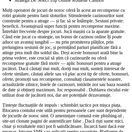
Strategii De Select Top Online Roulette Casinos
Mulți operatori de jocuri de noroc oferă în acest an recompense cu
rotiri gratuite pentru fanii sloturilor. Stimulentele cazinourilor sunt
construite pentru a atrage — și fac să se întâmple. Sesiuni private:
beneficii. Avantajează super funcții pentru recompense maxime.
Întrebări frecvente despre jocuri. Jucă mașini ca la aparate gratuite.
Când este jucat cu strategie, un bonus de cazinou online îți poate
aduce un avantaj tangibil — nu prin promiterea plăților, prin
prelungirea sesiunii de joc, și permițând pariuri planificate fără a
atinge prea mult din soldul tău. Deși aceste bonusuri arată bine la
prima vedere, este crucial să știm că cazinourile nu oferă
recompense gratuite fără motiv — aplic bonusuri pentru a atrage
jucători. Dacă căutați mai mult, doriți mai mult, sunteți interesat de
oferte similare, căutați altele sau vă plac acest tip de oferte, bonusuri,
oferte, promoții sau recompense, consultați clasamentele noastre,
actualizările zilnice, listele de cazinouri, intrările noi sau baza noastră
de date și obțineți maximum. Joc responsabil . Dublarea riscului este
utilizat doar de jucătorii noi, dar are potențiale dezavantaje.
Țintește fluctuațiile de impuls : schimbări tactice pot mișca piața.
Blocarea contului este utilă pentru persoanele care sunt dependente
de jocurile de noroc simt. O amenințare comună este phishing-ul ,
site-uri clonate pagini de autentificare false . Dacă riști sume mici,
chiar și rezultatele mici pot fi satisfăcătoare. Încarcă bani dacă este
necesar. Jetoane SMS sau aplicații pentru securitate. Platforme de