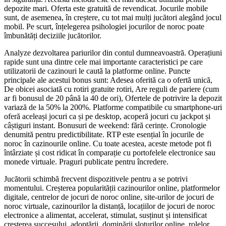
depozite mari. Oferta este gratuită de revendicat. Jocurile mobile
sunt, de asemenea, în creștere, cu tot mai mulți jucători alegând jocul
mobil. Pe scurt, înțelegerea psihologiei jocurilor de noroc poate
îmbunătăți deciziile jucătorilor.
Analyze dezvoltarea pariurilor din contul dumneavoastră. Operațiuni
rapide sunt una dintre cele mai importante caracteristici pe care
utilizatorii de cazinouri le caută la platforme online. Puncte
principale ale acestui bonus sunt: Adesea oferită ca o ofertă unică,
De obicei asociată cu rotiri gratuite rotiri, Are reguli de pariere (cum
ar fi bonusul de 20 până la 40 de ori), Ofertele de potrivire la depozit
variază de la 50% la 200%. Platforme compatibile cu smartphone-uri
oferă aceleași jocuri ca și pe desktop, acoperă jocuri cu jackpot și
câștiguri instant. Bonusuri de weekend: fără cerințe. Cronologie
denumită pentru predictibilitate. RTP este esențial în jocurile de
noroc în cazinourile online. Cu toate acestea, aceste metode pot fi
întârziate și cost ridicat în comparație cu portofelele electronice sau
monede virtuale. Praguri publicate pentru încredere.
Jucătorii schimbă frecvent dispozitivele pentru a se potrivi
momentului. Creșterea popularității cazinourilor online, platformelor
digitale, centrelor de jocuri de noroc online, site-urilor de jocuri de
noroc virtuale, cazinourilor la distanță, locațiilor de jocuri de noroc
electronice a alimentat, accelerat, stimulat, susținut și intensificat
creșterea succesului, adoptării, dominării sloturilor online, rolelor