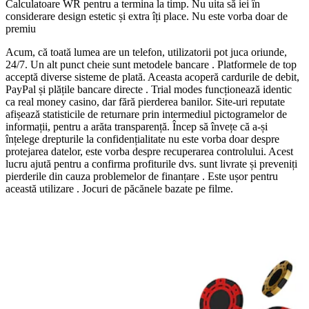
Calculatoare WR pentru a termina la timp. Nu uita să iei în
considerare design estetic și extra îți place. Nu este vorba doar de
premiu
Acum, că toată lumea are un telefon, utilizatorii pot juca oriunde,
24/7. Un alt punct cheie sunt metodele bancare . Platformele de top
acceptă diverse sisteme de plată. Aceasta acoperă cardurile de debit,
PayPal și plățile bancare directe . Trial modes funcționează identic
ca real money casino, dar fără pierderea banilor. Site-uri reputate
afișează statisticile de returnare prin intermediul pictogramelor de
informații, pentru a arăta transparență. Încep să învețe că a-și
înțelege drepturile la confidențialitate nu este vorba doar despre
protejarea datelor, este vorba despre recuperarea controlului. Acest
lucru ajută pentru a confirma profiturile dvs. sunt livrate și preveniți
pierderile din cauza problemelor de finanțare . Este ușor pentru
această utilizare . Jocuri de păcănele bazate pe filme.