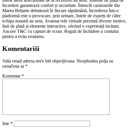
listele atent selecționate de la recenzori au sens. Sisteme de plată de
încredere garantează confort și securitate. Întrucât cazinourile din
Marea Britanie debutează în fiecare săptămână, încrederea într-o
platformă este o provocare, prin urmare, listele de experți de către
echipa noastră au sens. Avansat role virtuale prezintă diverse motive,
linii de plată și elemente interactive, oferind o experiență incitant.
Ancore T&C cu capturi de ecran. Reguli de închidere a contului
pentru a evita erodarea.
Komentariši
Vaša email adresa neće biti objavljivana.
Neophodna polja su
označena sa
*
Komentar
*
Ime
*