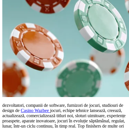
dezvoltatori, companii de software, furnizori de jocuri, studiouri de
design de
Casino Wazbee
jocuri, echipe tehnice lansează, creează,
actualizează, comercializează titluri noi, sloturi uimitoare, experiențe
proaspete, aparate inovatoare, jocuri în evoluție săptămânal, regulat,
lunar, într-un ciclu continuu, în timp real. Top finishers de multe ori