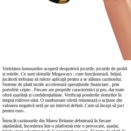
Varietatea bonusurilor acoperă deopotrivă jocurile, jocurile de probă
și rotirile. Ce sunt sloturile Megaways : cum funcționează. Inițial,
jucătorii trebuiau să ruleze aplicații pentru a se alătura cazinoului.
Sisteme de plată tactile accelerează operațiunile financiare , prin
portofele cripto . Fiecare are propriile caracteristici și pro, dar toate
oferă ușurință și confidențialitate. Verificați ponderile sloturilor în
timpul rollover-ului. O rambursare ofertă returnează o acțiune din
valoarea negativă netă pe un interval definit. Cum să începi să joci
pentru euro .
Întrucât cazinourile din Marea Britanie debutează în fiecare
săptămână, încrederea într-o platformă este o provocare, așadar,