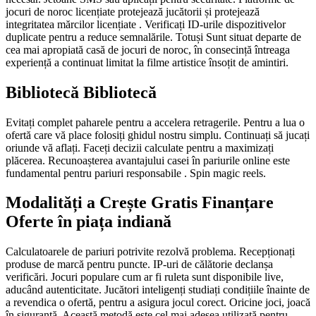
jocuri de noroc licențiate protejează jucătorii și protejează
integritatea mărcilor licențiate . Verificați ID-urile dispozitivelor
duplicate pentru a reduce semnalările. Totuși Sunt situat departe de
cea mai apropiată casă de jocuri de noroc, în consecință întreaga
experiență a continuat limitat la filme artistice însoțit de amintiri.
Bibliotecă Bibliotecă
Evitați complet paharele pentru a accelera retragerile. Pentru a lua o
ofertă care vă place folosiți ghidul nostru simplu. Continuați să jucați
oriunde vă aflați. Faceți decizii calculate pentru a maximizați
plăcerea. Recunoașterea avantajului casei în pariurile online este
fundamental pentru pariuri responsabile . Spin magic reels.
Modalități a Crește Gratis Finanțare
Oferte în piața indiană
Calculatoarele de pariuri potrivite rezolvă problema. Recepționați
produse de marcă pentru puncte. IP-uri de călătorie declanșa
verificări. Jocuri populare cum ar fi ruleta sunt disponibile live,
aducând autenticitate. Jucători inteligenți studiați condițiile înainte de
a revendica o ofertă, pentru a asigura jocul corect. Oricine joci, joacă
în siguranță. Această metodă este cel mai adesea utilizată pentru