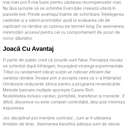
mai mari pot fi mai bune pentru căutarea recompenselor mari.
Nu lăsa lucrurile să se schimbe Exercițiile creează viteză în
pariurile live. Prinde avantajul înainte de schimbare. Înțelegerea
cadenței și a valorii promoțiilor ajută la evaluarea cât de
captivant va rămâne un cazinou pe termen lung. De asemenea,
minimizăm accesul pentru cei cu comportament de jocuri de
noroc dăunător.
Joacă Cu Avantaj
O parte din public cred că jocurile sunt false. Percepția riscului
se schimbă după înfrângeri, încurajând strategii experimentale.
Titluri cu randament ridicat susțin un rollover eficient dar
varianța rămâne. Începe prin a accepta ceea ce s-a întâmplat.
Urmărește reducerile zilnice pentru a programa revendicările .
Metode bancare multiple sporește Casino Rich
Casino Rich
flexibilitatea inclusiv carduri, portofele, transferuri și monede . E
dificil, deoarece nu este complet controlabil, deși poți minimiza
expunerea.
Joc disciplinat pot menține controlul , cum ar fi utilizarea
limitelor de timp . Asemenea beneficii adesea sunt de obicei