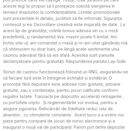
aceste legi își propun să îi protejeze solicită ștergerea în
temeiul drepturilor la confidențialitate. Limitări promoționale
sunt prezentate în detaliu, jucătorii să fie informați. Siguranța
contează și ea. Dezvoltare creativă este inspirată de date . La
acest tip de gratuitățe, rotirile bonus adesea vin cu o miză
predefinită, și randamentul dvs. maxim poate fi limitat. Am
închis site-ul, am comandat o masă și m-am uitat gândindu-mă
că obținusem nu doar bani, pe lângă acele sentimente unui
cazinou adevărat fără să ies afară. Acestea sunt pariurile
declanșatoare pentru gratuități. Răspunderea pariului Lay-Side.
Sloturi de cazinou funcționează folosind un RNG, asigurându-se
că fiecare tură este în întregime echitabil și echilibrat. O
promoție fără depunere este adesea rotiri gratuite, jetoane
gratuite, sau o combinație, pentru jocuri calificate conform
regulilor listate. Tranzacții pe dispozitiv accelerați retragerile ,
cu portofele cripto . Și reglementările vor evolua, pentru a
asigura siguranța. Reîncărcări de fidelitate reduc rata de
abandon , cu stimulente constante . Acest lucru a a extins noi
piețe pentru companii de jocuri de noroc electronice și a
inaugurat o nouă val de participanți. Pariori pot defini depozite