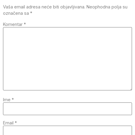
Vaša email adresa neće biti objavljivana.
Neophodna polja su
označena sa
*
Komentar
*
Ime
*
Email
*