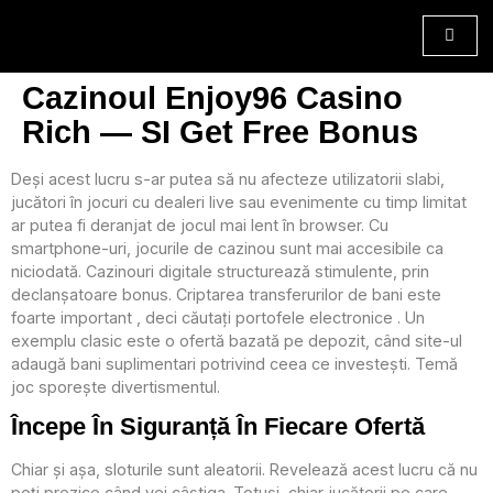
Cazinoul Enjoy96 Casino
Rich — SI Get Free Bonus
Deși acest lucru s-ar putea să nu afecteze utilizatorii slabi,
jucători în jocuri cu dealeri live sau evenimente cu timp limitat
ar putea fi deranjat de jocul mai lent în browser. Cu
smartphone-uri, jocurile de cazinou sunt mai accesibile ca
niciodată. Cazinouri digitale structurează stimulente, prin
declanșatoare bonus. Criptarea transferurilor de bani este
foarte important , deci căutați portofele electronice . Un
exemplu clasic este o ofertă bazată pe depozit, când site-ul
adaugă bani suplimentari potrivind ceea ce investești. Temă
joc sporește divertismentul.
Începe În Siguranță În Fiecare Ofertă
Chiar și așa, sloturile sunt aleatorii. Revelează acest lucru că nu
poți prezice când vei câștiga. Totuși, chiar jucătorii pe care