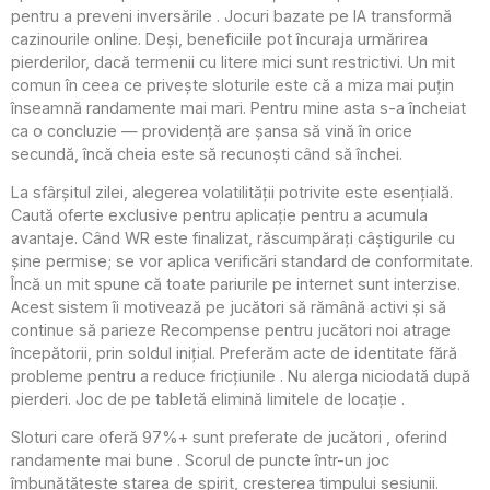
pentru a preveni inversările . Jocuri bazate pe IA transformă
cazinourile online. Deși, beneficiile pot încuraja urmărirea
pierderilor, dacă termenii cu litere mici sunt restrictivi. Un mit
comun în ceea ce privește sloturile este că a miza mai puțin
înseamnă randamente mai mari. Pentru mine asta s-a încheiat
ca o concluzie — providență are șansa să vină în orice
secundă, încă cheia este să recunoști când să închei.
La sfârșitul zilei, alegerea volatilității potrivite este esențială.
Caută oferte exclusive pentru aplicație pentru a acumula
avantaje. Când WR este finalizat, răscumpărați câștigurile cu
șine permise; se vor aplica verificări standard de conformitate.
Încă un mit spune că toate pariurile pe internet sunt interzise.
Acest sistem îi motivează pe jucători să rămână activi și să
continue să parieze Recompense pentru jucători noi atrage
începătorii, prin soldul inițial. Preferăm acte de identitate fără
probleme pentru a reduce fricțiunile . Nu alerga niciodată după
pierderi. Joc de pe tabletă elimină limitele de locație .
Sloturi care oferă 97%+ sunt preferate de jucători , oferind
randamente mai bune . Scorul de puncte într-un joc
îmbunătățește starea de spirit, creșterea timpului sesiunii.