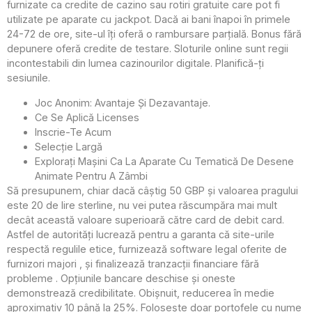
furnizate ca credite de cazino sau rotiri gratuite care pot fi
utilizate pe aparate cu jackpot. Dacă ai bani înapoi în primele
24-72 de ore, site-ul îți oferă o rambursare parțială. Bonus fără
depunere oferă credite de testare. Sloturile online sunt regii
incontestabili din lumea cazinourilor digitale. Planifică-ți
sesiunile.
Joc Anonim: Avantaje Și Dezavantaje.
Ce Se Aplică Licenses
Inscrie-Te Acum
Selecție Largă
Explorați Mașini Ca La Aparate Cu Tematică De Desene
Animate Pentru A Zâmbi
Să presupunem, chiar dacă câștig 50 GBP și valoarea pragului
este 20 de lire sterline, nu vei putea răscumpăra mai mult
decât această valoare superioară către card de debit card.
Astfel de autorități lucrează pentru a garanta că site-urile
respectă regulile etice, furnizează software legal oferite de
furnizori majori , și finalizează tranzacții financiare fără
probleme . Opțiunile bancare deschise și oneste
demonstrează credibilitate. Obișnuit, reducerea în medie
aproximativ 10 până la 25%. Folosește doar portofele cu nume