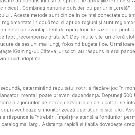
sare au condus industria, sprijinit de aplicațiile iPhone și An
 ridicat . Combinați pariurile outsider cu pariurile „cretă” , 
lui . Aceste metode sunt din ce în ce mai conectate cu smart
t reglementate în douăzeci și opt de regiuni și sunt reglem
mental un avantaj oferit de operatorii de cazinouri pentru a
e fapt „recompense gratuite”. Deși multe site-uri oferă slot
e bucure de sesiuni mai lungi, folosind bugete fixe. Următoare
țește iGaming-ul. Câteva jurisdicții au răspuns la erei pande
evin rapid adoptate.
e retragere instantanee 
cundă, determinând rezultatul rotirii a fiecărei joc în mo
r declanșatori mentali poate preveni dependența. Depuneți 
onală a jocurilor de noroc dezvăluie de ce jucătorii se întor
 supraveghează și monitorizează operațiunile site-ului. Asist
u a răspunde la întrebări. Împărțire atentă a fondurilor perm
catalog mai larg . Asistența rapidă și fiabilă dovedește credibi