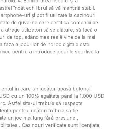
droid. 4. Echilibrarea riscului și a
astfel încât echilibrul să vă mențină stabil.
phone-uri și pot fi utilizate la cazinouri
entate de guverne care certifică companii de
 atrage utilizatori să se alăture, să facă o
uri de top, adâncimea reală vine de la mai
a fază a jocurilor de noroc digitale este
mice pentru a introduce jocurile sportive la
fără depunere
mentul în care un jucător apasă butonul
500 USD cu un 100% egalitate până la 1.000 USD
c. Astfel site-ul trebuie să respecte
ența pentru jucători trebuie să fie
ite un joc mai lung fără presiune ,
litatea . Cazinouri verificate sunt licențiate,