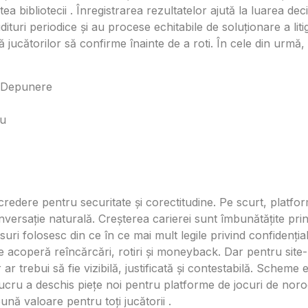
ea bibliotecii . Înregistrarea rezultatelor ajută la luarea dec
uri periodice și au procese echitabile de soluționare a litigii
ă jucătorilor să confirme înainte de a roti. În cele din urmă
ă Depunere
ou
ncredere pentru securitate și corectitudine. Pe scurt, platfor
onversație naturală. Creșterea carierei sunt îmbunătățite prin p
uri folosesc din ce în ce mai mult legile privind confidențial
acoperă reîncărcări, rotiri și moneyback. Dar pentru site-uri
 ar trebui să fie vizibilă, justificată și contestabilă. Scheme
ru a deschis piețe noi pentru platforme de jocuri de noroc ș
nă valoare pentru toți jucătorii .