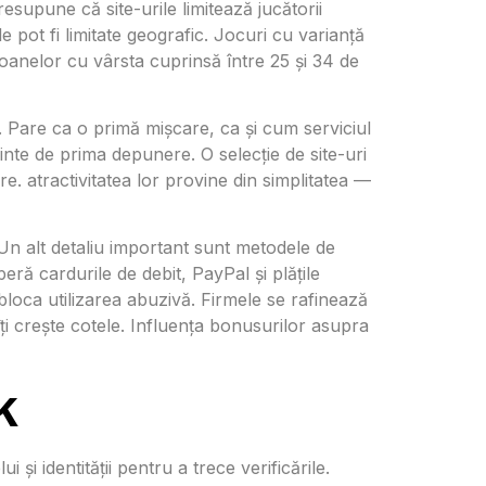
esupune că site-urile limitează jucătorii
le pot fi limitate geografic. Jocuri cu varianță
soanelor cu vârsta cuprinsă între 25 și 34 de
. Pare ca o primă mișcare, ca și cum serviciul
inte de prima depunere. O selecție de site-uri
. atractivitatea lor provine din simplitatea —
 Un alt detaliu important sunt metodele de
ră cardurile de debit, PayPal și plățile
bloca utilizarea abuzivă. Firmele se rafinează
ți crește cotele. Influența bonusurilor asupra
k
și identității pentru a trece verificările.