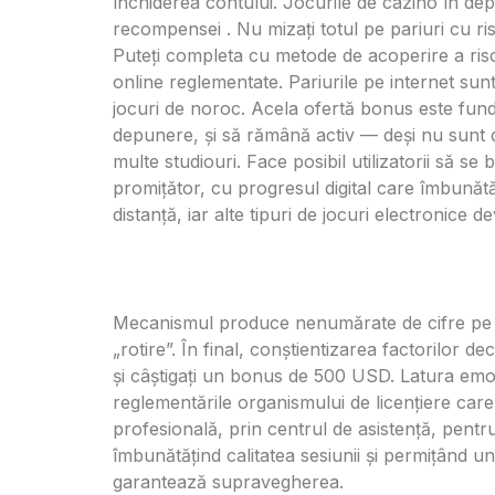
închiderea contului. Jocurile de cazino în depla
recompensei . Nu mizați totul pe pariuri cu risc
Puteți completa cu metode de acoperire a riscu
online reglementate. Pariurile pe internet sun
jocuri de noroc. Acela ofertă bonus este funda
depunere, și să rămână activ — deși nu sunt d
multe studiouri. Face posibil utilizatorii să s
promițător, cu progresul digital care îmbunătă
distanță, iar alte tipuri de jocuri electronice d
bonus de înscrier
Mecanismul produce nenumărate de cifre pe se
„rotire”. În final, conștientizarea factorilo
și câștigați un bonus de 500 USD. Latura emoți
reglementările organismului de licențiere care
profesională, prin centrul de asistență, pentr
îmbunătățind calitatea sesiunii și permițând un 
garantează supravegherea.