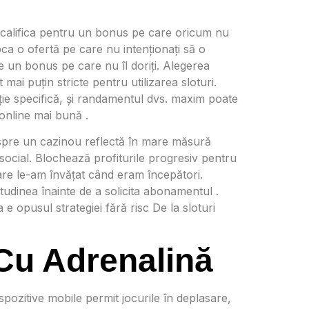
vă califica pentru un bonus pe care oricum nu
bloca o ofertă pe care nu intenționați să o
ține un bonus pe care nu îl doriți. Alegerea
ai puțin stricte pentru utilizarea sloturi.
ie specifică, și randamentul dvs. maxim poate
 online mai bună .
despre un cazinou reflectă în mare măsură
 social. Blochează profiturile progresiv pentru
care le-am învățat când eram începători.
itudinea înainte de a solicita abonamentul .
e opusul strategiei fără risc De la sloturi
Cu Adrenalină
spozitive mobile permit jocurile în deplasare,