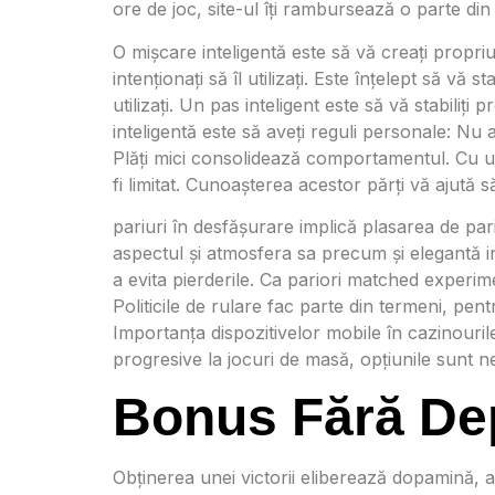
ore de joc, site-ul îți rambursează o parte din
O mișcare inteligentă este să vă creați propri
intenționați să îl utilizați. Este înțelept să v
utilizați. Un pas inteligent este să vă stabiliți
inteligentă este să aveți reguli personale: Nu 
Plăți mici consolidează comportamentul. Cu u
fi limitat. Cunoașterea acestor părți vă ajută s
pariuri în desfășurare implică plasarea de pa
aspectul și atmosfera sa precum și elegantă int
a evita pierderile. Ca pariori matched experim
Politicile de rulare fac parte din termeni, pen
Importanța dispozitivelor mobile în cazinourile
progresive la jocuri de masă, opțiunile sunt ne
Bonus Fără De
Obținerea unei victorii eliberează dopamină, al