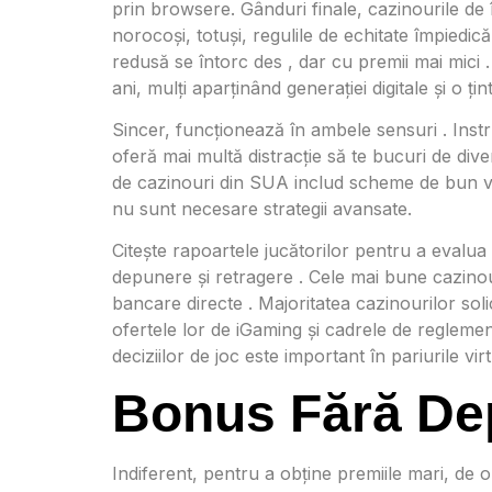
prin browsere. Gânduri finale, cazinourile de î
norocoși, totuși, regulile de echitate împiedică 
redusă se întorc des , dar cu premii mai mici 
ani, mulți aparținând generației digitale și o ț
Sincer, funcționează în ambele sensuri . Inst
oferă mai multă distracție să te bucuri de dive
de cazinouri din SUA includ scheme de bun ven
nu sunt necesare strategii avansate.
Citește rapoartele jucătorilor pentru a evalua
depunere și retragere . Cele mai bune cazinou
bancare directe . Majoritatea cazinourilor sol
ofertele lor de iGaming și cadrele de reglemen
deciziilor de joc este important în pariurile vir
Bonus Fără De
Indiferent, pentru a obține premiile mari, de ob