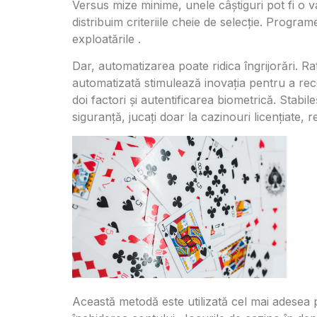
Versus mize minime, unele câștiguri pot fi o 
distribuim criteriile cheie de selecție. Progr
exploatările .
Dar, automatizarea poate ridica îngrijorări. R
automatizată stimulează inovația pentru a re
doi factori și autentificarea biometrică. Stabile
siguranță, jucați doar la cazinouri licențiate,
Această metodă este utilizată cel mai adesea 