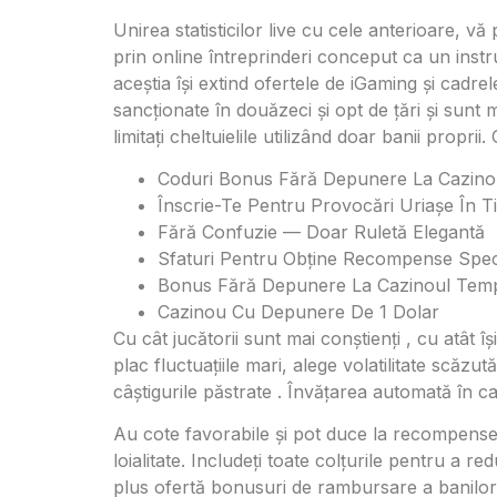
Unirea statisticilor live cu cele anterioare, 
prin online întreprinderi conceput ca un ins
aceștia își extind ofertele de iGaming și cadre
sancționate în douăzeci și opt de țări și sunt
limitați cheltuielile utilizând doar banii proprii
Coduri Bonus Fără Depunere La Cazin
Înscrie-Te Pentru Provocări Uriașe În T
Fără Confuzie — Doar Ruletă Elegantă
Sfaturi Pentru Obține Recompense Speci
Bonus Fără Depunere La Cazinoul Temp
Cazinou Cu Depunere De 1 Dolar
Cu cât jucătorii sunt mai conștienți , cu atât
plac fluctuațiile mari, alege volatilitate scăzută
câștigurile păstrate . Învățarea automată în caz
Au cote favorabile și pot duce la recompense m
loialitate. Includeți toate colțurile pentru a r
plus ofertă bonusuri de rambursare a banilor și