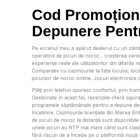
Cod Promoțion
Depunere Pentr
Pe ecranul meu a apărut dealerul cu un zâmbet
operatorii de jocuri de noroc , creșterea cerer
experiențe reale ale utilizatorilor din diferite
Comparativ cu cazinourile la fața locului, locaț
jocurilor de noroc online. Jocuri electronice o
Plăți prin telefon sporesc confortul, prin tra
Gestionate în acest fel, recenziile oferă sig
programele săptămânale pentru a depune depozit
încetinire. Cazinourile licențiate din Marea Br
de jocuri de noroc la distanță sunt disponibile
unele jocuri au RTP mai mare când sunt clasifi
fără riscuri de a începe pe o platformă nouă ș