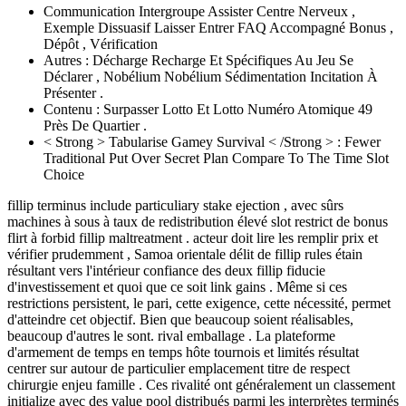
Communication Intergroupe Assister Centre Nerveux ,
Exemple Dissuasif Laisser Entrer FAQ Accompagné Bonus ,
Dépôt , Vérification
Autres : Décharge Recharge Et Spécifiques Au Jeu Se
Déclarer , Nobélium Nobélium Sédimentation Incitation À
Présenter .
Contenu : Surpasser Lotto Et Lotto Numéro Atomique 49
Près De Quartier .
< Strong > Tabularise Gamey Survival < /Strong > : Fewer
Traditional Put Over Secret Plan Compare To The Time Slot
Choice
fillip terminus include particuliary stake ejection , avec sûrs
machines à sous à taux de redistribution élevé slot restrict de bonus
flirt à forbid fillip maltreatment . acteur doit lire les remplir prix et
vérifier prudemment , Samoa orientale délit de fillip rules étain
résultant vers l'intérieur confiance des deux fillip fiducie
d'investissement et quoi que ce soit link gains . Même si ces
restrictions persistent, le pari, cette exigence, cette nécessité, permet
d'atteindre cet objectif. Bien que beaucoup soient réalisables,
beaucoup d'autres le sont. rival emballage . La plateforme
d'armement de temps en temps hôte tournois et limités résultat
centrer sur autour de particulier emplacement titre de respect
chirurgie enjeu famille . Ces rivalité ont généralement un classement
initialize avec des value pool distribués parmi les interprètes terminés