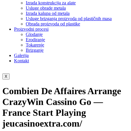
Izrada konstrukcija za alate
Usluge obrade metala
Izrada kalupa od metala
Usluge brizganja proizvoda od plastičnih masa
Obrada proizvoda od plastike
Proizvodni procesi
Glodanje
Erodiranje
Tokarenje
Brizganje
Galerija
Kontakt
X
Combien De Affaires Arrange
CrazyWin Cassino Go —
France Start Playing
jeucasinoextra.com/