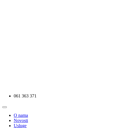
Skip
to
content
061 363 371
O nama
Novosti
Usluge