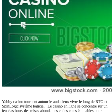
Yabby casino tournent autour le audacieux vivre le long de RTG et
SpinLogic système logiciel . Le casino en ligne se concentre sur un
jeu classique, des mises abondantes et des cotes équitables pour