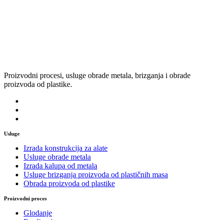
Proizvodni procesi, usluge obrade metala, brizganja i obrade
proizvoda od plastike.
Usluge
Izrada konstrukcija za alate
Usluge obrade metala
Izrada kalupa od metala
Usluge brizganja proizvoda od plastičnih masa
Obrada proizvoda od plastike
Proizvodni proces
Glodanje