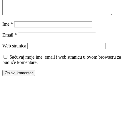
Ime
*
Email
*
Web stranica
Sačuvaj moje ime, email i web stranicu u ovom browseru za
buduće komentare.