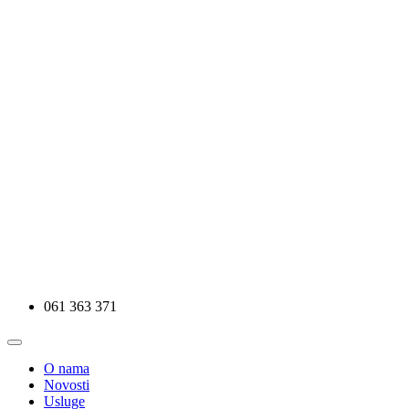
Skip
to
content
061 363 371
O nama
Novosti
Usluge