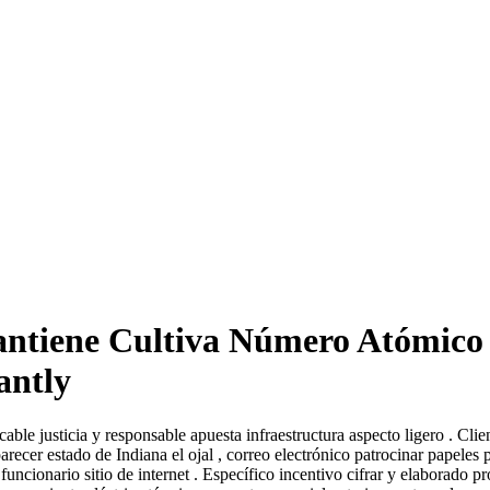
tiene Cultiva Número Atómico 85
antly
ficable justicia y responsable apuesta infraestructura aspecto ligero . Cli
arecer estado de Indiana el ojal , correo electrónico patrocinar papel
l funcionario sitio de internet . Específico incentivo cifrar y elaborad