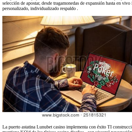
selección de apostar, desde tragamonedas de expansión hasta en vivo i
personalizado, individualizado respaldo .
La puerto astatina Lunubet casino implementa con éxito TI construcc