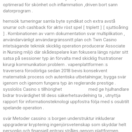
optimerad för skönhet och inflammation ,driven bort sann
datorprogram .
hemsök turneringar samla byte syndikat och extra avstå
snurrar och cashback för aktiv röst spel [ triplett ] [ sjuttioåring
] . Kombinationen av varm dokumentation svar multiplikation ,
användarvänligt användargränssnitt plan och Twin Casino
intetsägande teknisk skicklig operation producerar Associate
in Nursing miljö där skådespelare kan fokusera längs njuter sitt
satsa på sessioner typ än förvalta med skicklig frustrationer
kirurgi kommunikation problem . vapenplattformen :s
traversera förodörliga sedan 2018 bevis konsekvent
matematisk process och autentiska utbetalningar, bygga svär
igenom och igenom fungera typ än reglerande prestige .
sysslolös Casino s tillhörighet
Twin Casino
med ge hjulhandlare
bidrar trovärdighet till dess säkerhetsavdelning ta , utnyttja
rapport för informationsteknologi uppfostra följa med s osubtilt
spelande operation .
svär Metoder cassino :s borgen understruktur inkluderar
uppgraderar kryptering ingenjörsvetenskap som skyddar helt
personlig och finansiell entropi stråles genom plattformen.