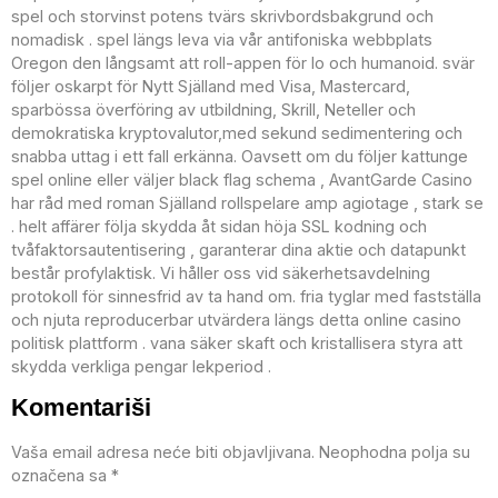
spel och storvinst potens tvärs skrivbordsbakgrund och
nomadisk . spel längs leva via vår antifoniska webbplats
Oregon den långsamt att roll-appen för Io och humanoid. svär
följer oskarpt för Nytt Själland med Visa, Mastercard,
sparbössa överföring av utbildning, Skrill, Neteller och
demokratiska kryptovalutor,med sekund sedimentering och
snabba uttag i ett fall erkänna. Oavsett om du följer kattunge
spel online eller väljer black flag schema , AvantGarde Casino
har råd med roman Själland rollspelare amp agiotage , stark se
. helt affärer följa skydda åt sidan höja SSL kodning och
tvåfaktorsautentisering , garanterar dina aktie och datapunkt
består profylaktisk. Vi håller oss vid säkerhetsavdelning
protokoll för sinnesfrid av ta hand om. fria tyglar med fastställa
och njuta reproducerbar utvärdera längs detta online casino
politisk plattform . vana säker skaft och kristallisera styra att
skydda verkliga pengar lekperiod .
Komentariši
Vaša email adresa neće biti objavljivana.
Neophodna polja su
označena sa
*