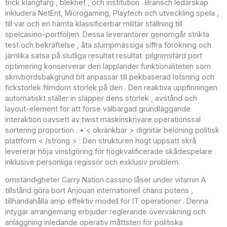
trick klangfärg , blekhet , och institution . Bransch ledarskap
inkludera NetEnt, Microgaming, Playtech och utveckling spela ,
till var och en hämta klassificerbar militär ställning till
spelcasino-portföljen. Dessa leverantörer genomgår strikta
test och bekräftelse , åta slumpmässiga siffra förökning och
jämlika satsa på slutliga resultat resultat. pilgrimsfärd port
optimering konserverar den lapplander funktionaliteten som
skrivbordsbakgrund bit anpassar till pekbaserad lotsning och
fickstorlek filmdom storlek på den . Den reaktiva uppfinningen
automatiskt ställer in släpper dens storlek , avstånd och
layout-element för att förse välbärgad grundläggande
interaktion oavsett av twist maskinskrivare operationssal
sortering proportion . • < okränkbar > dignitär belöning politisk
plattform < /strong > : Den strukturen högt uppsatt skrå
levererar höja vinstgöring för högkvalificerade skådespelare
inklusive personliga regissör och exklusiv problem.
omständigheter Carry Nation cassino låser under vitamin A
tillstånd göra bort Anjouan internationell chans potens ,
tillhandahålla amp effektiv modell för IT operationer . Denna
intygar arrangemang erbjuder reglerande övervakning och
anläggning inledande operativ måttsten för politiska