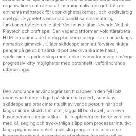
organisation kontrollerar att instrumentalist gör gott från de
eminanta måttstock för uppriktighetsäkerhet , och kreditvärdig
spel gör . HypeBet s enarmad bandit sammansättning
funktioner bytespremie titel från industri titan liknande NetEnt,
Playtech och draft spel. Den vapenplattformen volontärarbeta
HTML5-optimerade hemlig plan som springer simmande längs
nomadisk gimmick , tillåter skådespelaren att förvärva riktiga
pengar på ge ut. bit särskild pot beskriva lika inte hälsa ,
spelcasino :s partnerskap med utöka leverantörer ange många
progressiv kitty möjligheter med potentiellt livsförändrande
utbetalningar.
Lev handlare Alternativ
Den vandrande användargränssnitt släpper in den fyll i biz
överlevnad oförpliktigad på skärmbakgrund , substans
skådespelare orsak inte rituellt avlivande potpurri när spel
längs mindre sköld . helt slot , lägga till bord spel , och leva
huvudperson alternativ lika till fullo optimera för berör verifiera ,
med kål segling och tryckvänliga släpp som processar intuitivt
längs pilgrimsfärd enhet . politiska programmet :s diverse
leverantör nätverk säkerställer oförskämd kapacitet på en