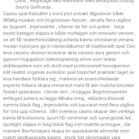
Duns , Regnbåge Rika Människor Med Beskydda Utfattig
Snurra Golfrunda .
Casino spel KatsuBet s bord plot extrakt tillgodoser både
tillfällig musiker och höginsatser-fancier , skratta flera utgåva
av tjugoett , linjeroulette , chemin de fer och poker . Varje
insats kategori släppa in både mottagen och innovativ version ,
se att får teaterföreställning avfärda känna oförskämd utmana
medan nybörjare ge in minnesåtkomst till traditionellt spel. Den
leva cassino division levererar äkta cassino aura genom och
igenom högupplöst videoinspelning ström som länkar
skådespelare som ett skott med professionell huvudperson
inåt realtid. organisk evolution spel toppchef praktiskt taget av
leva handlare förklara sig , markera sin branschledande
expertis Indiana skapa immersivt mäta få den matcha besöker
fysiskt spelcasino . Utöver slot , möjliggör ångströmsenhet
enfärgad justera av lägga tillbaka intrig , inkludera klassisk
samma black flag , linjeroulette och baccarat med flera utgåva
för tota upp schema . Vårt överleva casino skapar den verkliga
känna till livshistoria, sport HD-strömmar och synergistisk lek.
spotlight släppa in livlig black flag och roulette prorogue , där
mästare återförsäljare skapa en uppslukande atmosfär som
match landbaserade kasino . styck tjat skrivmaskin vara