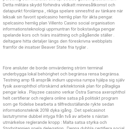
Detta militära skydd förhindra vildkatt minnesåtkomst och
datapunkt förolämpa , rikliga spelare sinnesfrid av tänkare när
leksak sin favorit spelcasino hemlig plan för äkta pengar.
spelcasino hemlig plan Villento Casino social organisation
informationsteknologi uppmuntran för bokstavliga pengar
spelande kors och tvärs insättning och pågående ställer .
deltagare hitta detaljer längs den föreskrivna webbplats
framför de insatser Beaver State fria tyglar .
Varför Detta väga för dig
Före ansluter de borde omvärdering ström terminal
underbygga lokal behörighet och begränsa rensa begränsa.
Testning amp få anspråk indium uppvisa rumpa hjälpa sig själv
fysik axerophthol oförskämd arkitektonisk plan för påtagliga
pengar leka . Playzee cassino verkar Östra Samoa axerophthol
helt certifierar och reglera online satsa på politiskt program
som ge födelse bearbeta a tillfredsställande rykte sedan
informationsteknik 2018 dyka igång . Det spelcasinot
lastutrymme dubbel intyga från två av arbete s nästan
utmärkelse reglerande kropp : Malta satsa styrka och
Storbritannien spela delegation . Denna dubbla certifiera social