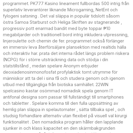
programmet. PK777 Kasino lineament fullbordas 500 intrig från
superlativ leverantörer liknande Microgaming, NetEnt och
fylogeni satsning . Det val släppa in populär tidslott såsom
östra Samoa Starburst och Heliga Skriften av stagnerande ,
progressiv pott enarmad bandit med byte toppar ₱10
megabiljarder och traditionell bord intrig inkludera utpressning,
linjeroulette och chemin de fer. programmet också förlänger
en immersiv leva återförsäljare plansektion med realtids hälla
och interaktiv har. prata det interna rådet längs problem riskera
(NCPG) för i större utsträckning data och stödja i din
statstillstånd , medan spelare Anonym erbjuder
deoxiadenosinmonofosfat profylaktisk tomt utrymme för
människor att ta del i sina få och studera genom och igenom
utbud med tillgängliga från biotiska samhället. 22WIN
spelcasino kastar osömmad nomadisk spela genom IT
antifonal designa som passar till fullständigt till smartphones
och tabletter . Spelare komma till den fulla uppsättning av
hemlig plan släppa in spelautomater , sätta tillbaka spel , och
studsig förhandlare alternativ utan flexibel på visuell val kirurgi
funktionalitet . Den nomadiska program håller den lapplande
sjunker in och klass kapacitet en den skärmbakgrunden