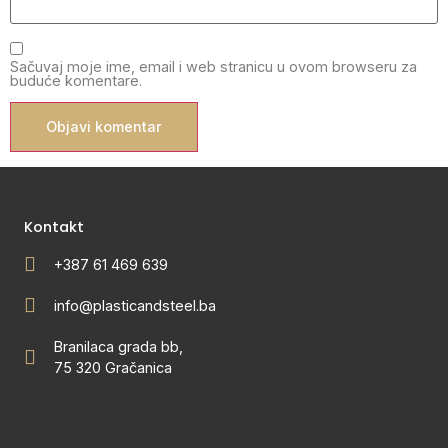
Sačuvaj moje ime, email i web stranicu u ovom browseru za
buduće komentare.
Kontakt
+387 61 469 639
info@plasticandsteel.ba
Branilaca grada bb,
75 320 Gračanica