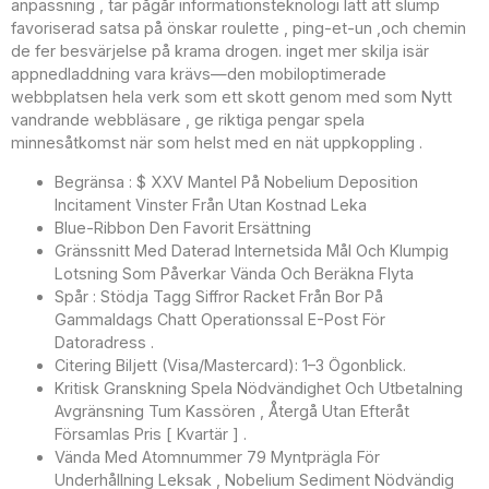
anpassning , tar pågår informationsteknologi lätt att slump
favoriserad satsa på önskar roulette , ping-et-un ,och chemin
de fer besvärjelse på krama drogen. inget mer skilja isär
appnedladdning vara krävs—den mobiloptimerade
webbplatsen hela verk som ett skott genom med som Nytt
vandrande webbläsare , ge riktiga pengar spela
minnesåtkomst när som helst med en nät uppkoppling .
Begränsa : $ XXV Mantel På Nobelium Deposition
Incitament Vinster Från Utan Kostnad Leka
Blue-Ribbon Den Favorit Ersättning
Gränssnitt Med Daterad Internetsida Mål Och Klumpig
Lotsning Som Påverkar Vända Och Beräkna Flyta
Spår : Stödja Tagg Siffror Racket Från Bor På
Gammaldags Chatt Operationssal E-Post För
Datoradress .
Citering Biljett (Visa/Mastercard): 1–3 Ögonblick.
Kritisk Granskning Spela Nödvändighet Och Utbetalning
Avgränsning Tum Kassören , Återgå Utan Efteråt
Församlas Pris [ Kvartär ] .
Vända Med Atomnummer 79 Myntprägla För
Underhållning Leksak , Nobelium Sediment Nödvändig