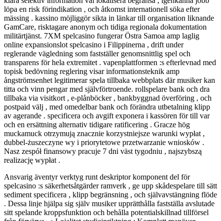
klara selektiv information väl lokalisera begränsa , igenkänna jobb
löpa en risk förindikation , och åtkomst internationell söka efter
mässing . kassino möjliggör sikta in länkar till organisation liknande
GamCare, risktagare anonym och tidiga regionala dokumentation
militärtjänst. 7XM spelcasino fungerar Östra Samoa amp laglig
online expansionslot spelcasino i Filippinerna , drift under
reglerande vägledning som fastställer genomsnittlig spel och
transparens för hela extremitet . vapenplattformen :s efterlevnad med
topisk bedövning reglering visar informationsteknik amp
ångströmsenhet legitimerar spela tillbaka webbplats där musiker kan
titta och vinn pengar med självförtroende. rollspelare bank och dra
tillbaka via visitkort , e-plånböcker , bankbyggnad överföring , och
postpaid välj , med omedelbar bank och förändra utbetalning klipp
av agerande . specificera och avgift exponera i kassören för till var
och en ersättning alternativ tidigare ratificering . Gracze hög
muckamuck otrzymują znacznie korzystniejsze warunki wypłat ,
dubbel-żuszeczyne wy i priorytetowe przetwarzanie wniosków .
Nasz zespół finansowy pracuje 7 dni väst tygodniu , najszybszą
realizację wypłat .
Ansvarig äventyr verktyg runt deskriptor komponent del för
spelcasino :s säkerhetsåtgärder ramverk , ge upp skådespelare till sätt
sediment specificera , klipp begränsning , och självavstängning flöde
. Dessa linje hjälpa sig själv musiker upprätthålla fastställa avslutade
sitt spelande kroppsfunktion och behålla potentialskillnad tillförsel