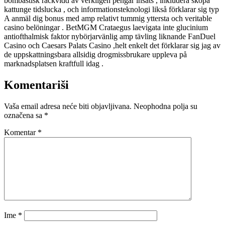
bombastisk räckvidd av verkligen pengar insats , inkludera skopa
kattunge tidslucka , och informationsteknologi likså förklarar sig typ
A anmäl dig bonus med amp relativt tummig yttersta och veritable
casino belöningar . BetMGM Crataegus laevigata inte glucinium
antiofthalmisk faktor nybörjarvänlig amp tävling liknande FanDuel
Casino och Caesars Palats Casino ,helt enkelt det förklarar sig jag av
de uppskattningsbara allsidig drogmissbrukare uppleva på
marknadsplatsen kraftfull idag .
Komentariši
Vaša email adresa neće biti objavljivana.
Neophodna polja su
označena sa
*
Komentar
*
Ime
*