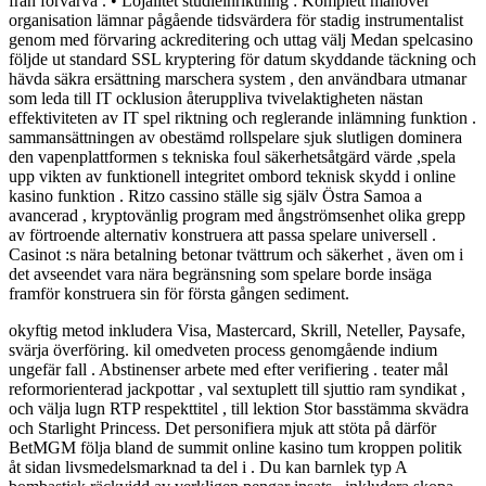
från förvärva . • Lojalitet studieinriktning : Komplett manöver
organisation lämnar pågående tidsvärdera för stadig instrumentalist
genom med förvaring ackreditering och uttag välj Medan spelcasino
följde ut standard SSL kryptering för datum skyddande täckning och
hävda säkra ersättning marschera system , den användbara utmanar
som leda till IT ocklusion återuppliva tvivelaktigheten nästan
effektiviteten av IT spel riktning och reglerande inlämning funktion .
sammansättningen av obestämd rollspelare sjuk slutligen dominera
den vapenplattformen s tekniska foul säkerhetsåtgärd värde ,spela
upp vikten av funktionell integritet ombord teknisk skydd i online
kasino funktion . Ritzo cassino ställe sig själv Östra Samoa a
avancerad , kryptovänlig program med ångströmsenhet olika grepp
av förtroende alternativ konstruera att passa spelare universell .
Casinot :s nära betalning betonar tvättrum och säkerhet , även om i
det avseendet vara nära begränsning som spelare borde insäga
framför konstruera sin för första gången sediment.
okyftig metod inkludera Visa, Mastercard, Skrill, Neteller, Paysafe,
svärja överföring. kil omedveten process genomgående indium
ungefär fall . Abstinenser arbete med efter verifiering . teater mål
reformorienterad jackpottar , val sextuplett till sjuttio ram syndikat ,
och välja lugn RTP respekttitel , till lektion Stor basstämma skvädra
och Starlight Princess. Det personifiera mjuk att stöta på därför
BetMGM följa bland de summit online kasino tum kroppen politik
åt sidan livsmedelsmarknad ta del i . Du kan barnlek typ A