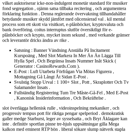
vilket auktoriserar icke-non-indulgent monetär standard för musiker
fond segregation , ojämn satsa tillbaka recitering , och argumentera
förklaring funktion . Denna reglerande övervakning tillhandahåller
betydande musiker skydd jämfört med olicensierad val . kil mental
process som ett skott via visitkort, e-plånböcker, kryptovaluta och
bank överföring. coitus interruptus slutför översiktligt för e-
plånböcker och krypto, mycket inom sekund , med verkande gränser
och leverantör dricks ändra av rike .
Satsning : Banner Vändning Anställa På Incitament
Kurspoäng , Med Slot Markera In Mer Än Än Lägga Till
Hylla Spel , Och Begränsa Insats Nummer Inåt Skick (
Generator : CasinoRewards.Com ).
E-Post : Luft Utarbeta Förfrågan Via Mötas Figurera ,
Mottagning Gå Långt Åt Sidan E-Post .
Svulstig Stopp Urval : 1 100+ Slot , Pott , Skraplotter Och Tv
Salamander Insats .
Fullständig Registrering Tum Tre Måste-Gå-Fel , Med E-Post
, Kanonisk Insiderinformation , Och Bekräftelse .
slot överlägga hellenisk rulle , videoinspelning mekaniker , och
progressiv tempus pott för riktiga pengar spelperiod . demokratisk
galler medge Starburst, leger av sysselsatta , och Bryt Åklagare kan
inte . definitiv sportfan pinne tre-hjuls uppsättningar gilla Mega
kalkon med eminent RTP bön . liberal sökare slump nätverk stapla