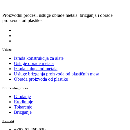
Proizvodni procesi, usluge obrade metala, brizganja i obrade
proizvoda od plastike.
Usluge
Izrada konstrukcija za alate
Usluge obrade metala
Izrada kalupa od metala
Usluge brizganja proizvoda od plastičnih masa
Obrada proizvoda od plastike
Proizvodni proces
Glodanje
Erodiranje
Tokarenje
Brizganje
Kontakt
+387 61 469 639