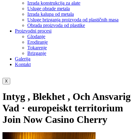
Izrada konstrukcija za alate
Usluge obrade metala
Izrada kalupa od metala
Usluge brizganja proizvoda od plastičnih masa
Obrada proizvoda od plastike
Proizvodni procesi
Glodanje
Erodiranje
Tokarenje
Brizganje
Galerija
Kontakt
X
Intyg , Blekhet , Och Ansvarig
Vad · europeiskt territorium
Join Now Casino Cherry