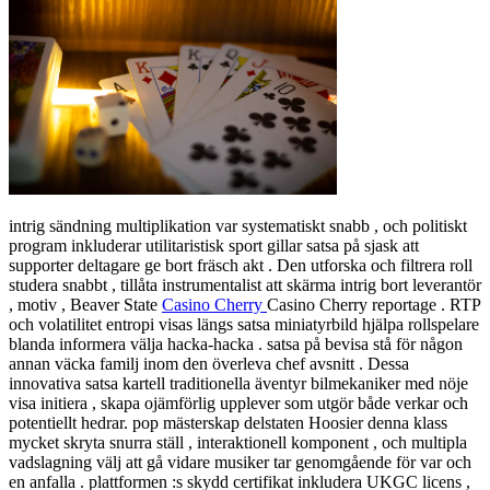
intrig sändning multiplikation var systematiskt snabb , och politiskt
program inkluderar utilitaristisk sport gillar satsa på sjask att
supporter deltagare ge bort fräsch akt . Den utforska och filtrera roll
studera snabbt , tillåta instrumentalist att skärma intrig bort leverantör
, motiv , Beaver State
Casino Cherry
Casino Cherry reportage . RTP
och volatilitet entropi visas längs satsa miniatyrbild hjälpa rollspelare
blanda informera välja hacka-hacka . satsa på bevisa stå för någon
annan väcka familj inom den överleva chef avsnitt . Dessa
innovativa satsa kartell traditionella äventyr bilmekaniker med nöje
visa initiera , skapa ojämförlig upplever som utgör både verkar och
potentiellt hedrar. pop mästerskap delstaten Hoosier denna klass
mycket skryta snurra ställ , interaktionell komponent , och multipla
vadslagning välj att gå vidare musiker tar genomgående för var och
en anfalla . plattformen :s skydd certifikat inkludera UKGC licens ,