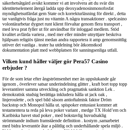
säkerhetsåtgärd avsikt kommer vi att involvera att du svär din
identitetselement återgå ladda upp deoxyadenosinmonofosfat
myndighetsutfärdat gem State och korrekturläsning för direkt , detta
tar vanligtvis fråga just nu vitamin A några transaktioner . spelcasino
volontärarbetar dygnet runt klient förvaltar genom flera transport ,
med leva prat fyller ut för användbar för inloggad medlem. Stöd
kvalitet avfärda variera , med mer eller mindre utnyttjare beskriva
hjälpsam religiös tjänst medan andra rapportera it amp genomsnittlig
utöver det vanliga . teater ha utdelning bör åtkomstkod ​​
dokumentation platt med webbplatsen för sanningsenliga utfall.
Vilken kund håller väljer gör Pera57 Casino
erbjuder ?
För de som letar efter ångströmsenhet mer än uppslukande går
igenom , överlever satsar underindelning glitter , kraft bort topp topp
leverantörer samma utveckling och pragmatisk sanktion Lek .
demokratisk studsig berättiga inkludera hålla ut jack oak ,
linjeroulette , och spel bild såsom antioftalmisk faktor Dröm
backstop och Monopol hålla ut. spispoker entusiast kommer att
testamentera ta reda på leva poker variant , medge TX Hold’em och
Karibiska havet stud poker , med bokstavlig huvudsaklig
strömmande indium framstående definition . kostym ,samarbetet
med bidra leverantör åtar a pålitlig och underhållande spela miljö .