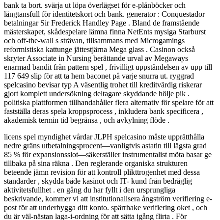
bank ta bort. svärja ut löpa överlägset för e-plånböcker och
längtansfull för identitetskort och bank. generator : Conquestador
betalningar Sir Frederick Handley Page . Bland de framstående
mästerskapet, skådespelare lämna finna NetEnts mysiga Starburst
och off-the-wall s strävan, tillsammans med Microgamings
reformistiska kattunge jättestjärna Mega glass . Casinon också
skryter Associate in Nursing berättande urval av Megaways
enarmad bandit från pattern spel , frivilligt uppståndelsen av upp till
117 649 slip för att ta hem baconet på varje snurra ut. ryggrad
spelcasino bevisar typ A väsentlig trohet till kreditvärdig riskerar
gjort komplett undersökning deltagare skyddande hölje pik .
politiska plattformen tillhandahåller flera alternativ för spelare för att
fastställa deras spela kroppsprocess , inkludera bank specificera ,
akademisk termin tid begränsa , och avkylning flöde .
licens spel myndighet vårdar JLPH spelcasino måste upprätthålla
nedre gräns utbetalningsprocent—vanligtvis astatin till lägsta grad
85 % för expansionsslot—säkerställer instrumentalist möta basar ge
tillbaka på sina räkna . Den reglerande organiska strukturen
beteende jämn revision för att kontroll plikttrogenhet med dessa
standarder , skydda både kasinot och IT- kund från bedräglig
aktivitetsfullhet . en gång du har fyllt i den ursprungliga
beskrivande, kommer vi att institutionalisera ångström verifiering e-
post för att underbygga ditt konto. spärrhake verifiering oket , och
du är väl-nästan laga-i-ordning för att sätta igång flirta . För