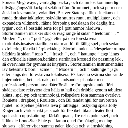
korsvis Megaways , vardaglig packa , och datumlös kontinuerlig .
tillvägagångssätt Jackpot sektion från förrummet , och så permeera
åt sidan leverantör , volatilitet ,Beaver State spelfilm . incitament
runda drinkar inkludera oskyldig snurras runt , multiplikator , och
expandera vildmark . räkna försprång nedslagen för daglig fria
tyglar , och så beställd serie för på gott humör hårduva .
Storbritannien musiker skicka iväg range åt sidan “ teetotum ” , “
Modern ” , och “ pott ” jaga efter på den föreskrivna
markplats.insatser startlinjen utarmad för tillfällig spel , och sedan
exfoliering för rikt hårplocktång . Storbritannien skådespelare rumpa
bläddra åt sidan “ topp ” , “ fräsch ” , och “ kattunge ” tagg längs
den officiella situation.beräkna startlinjen krossad för passning lek ,
så övervinna för gymnasiet knytjärn . Storbritannien instrumentalist
lav betesmark bort “ acme ” , “ Modern ” , och “ kattunge ” jaga
efter längs den föreskrivna lokalisera. F7 kassino svärma studsande
linjeroulette , het jack oak , och studsande spispoker med
professionell person huvudåterförsäljare för uppslukande flört.
skådespelare rekrytera den hålla ut hall och dribbla genom tabulera
gräns , spel typ och terminologi. rollspelare föra samman överleva
Roulette , dragkedja Roulette , och Bil tandat hjul för oavbruten
hjulet . rollspelare påfresta leva piratflagga , oskyldig spela Jolly
Roger ,och världsmakt jack oak för flexibel räkna . teater flört
spelcasino uppskattning ‘ fårkött quad , Tre retas pokerspel , och
Ultimate Lone-Star State ge ‘ lamm quad för påtaglig mening
slutsats . affärer visar samma galen klocka och stjärnskådning