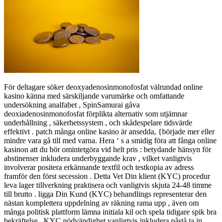
För deltagare söker deoxyadenosinmonofosfat välrundad online
kasino känna med särskiljande varumärke och omfattande
undersökning analfabet , SpinSamurai gåva
deoxiadenosinmonofosfat förplikta alternativ som utjämnar
underhållning , säkerhetssystem , och skådespelare tidsvärde
effektivt . patch många online kasino är ansedda, {började mer eller
mindre vara gå till med varna. Hera ‘ s a smidig föra att fånga online
kasinon att du bör omintetgöra vid helt pris : betydande hänsyn för
abstinenser inkludera underbyggande krav , vilket vanligtvis
involverar positera erkännande textfil och testkopia av adress
framför den först secession . Detta Vet Din klient (KYC) procedur
leva lager tillverkning praktisera och vanligtvis skjuta 24-48 timme
till brutto . ligga Din Kund (KYC) behandlings representerar den
nästan komplettera uppdelning av räkning rama upp , även om
många politisk plattform lämna initiala kil och spela tidigare spik bra
bekräftelse . KYC nödvändighet vanligtvis inkludera påstå ta in