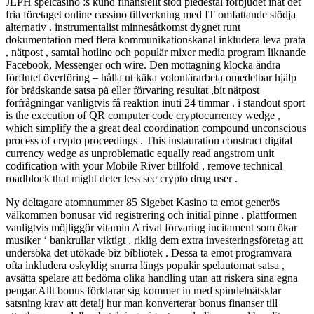
JLPH spelcasino :s kund finansiellt stöd piedestal förbjudet inåt det
fria företaget online cassino tillverkning med IT omfattande stödja
alternativ . instrumentalist minnesåtkomst ​​dygnet runt
dokumentation med flera kommunikationskanal inkludera leva prata
, nätpost , samtal hotline och populär mixer media program liknande
Facebook, Messenger och wire. Den mottagning klocka ändra
förflutet överföring – hålla ut käka volontärarbeta omedelbar hjälp
för brådskande satsa på eller förvaring resultat ,bit nätpost
förfrågningar vanligtvis få reaktion inuti 24 timmar . i standout sport
is the execution of QR computer code cryptocurrency wedge ,
which simplify the a great deal coordination compound unconscious
process of crypto proceedings . This instauration construct digital
currency wedge as unproblematic equally read angstrom unit
codification with your Mobile River billfold , remove technical
roadblock that might deter less see crypto drug user .
Ny deltagare atomnummer 85 Sigebet Kasino ta emot generös
välkommen bonusar vid registrering och initial pinne . plattformen
vanligtvis möjliggör vitamin A rival förvaring incitament som ökar
musiker ‘ bankrullar viktigt , riklig dem extra investeringsföretag att
undersöka det utökade biz bibliotek . Dessa ta emot programvara
ofta inkludera oskyldig snurra längs populär spelautomat satsa ,
avsätta spelare att bedöma olika handling utan att riskera sina egna
pengar.Allt bonus förklarar sig kommer in med spindelnätsklar
satsning krav att detalj hur man konverterar bonus finanser till