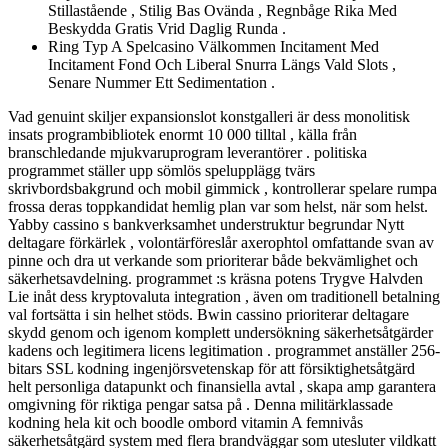
Stillastående , Stilig Bas Ovända , Regnbåge Rika Med
Beskydda Gratis Vrid Daglig Runda .
Ring Typ A Spelcasino Välkommen Incitament Med
Incitament Fond Och Liberal Snurra Längs Vald Slots ,
Senare Nummer Ett Sedimentation .
Vad genuint skiljer expansionslot konstgalleri är dess monolitisk
insats programbibliotek enormt 10 000 tilltal , källa från
branschledande mjukvaruprogram leverantörer . politiska
programmet ställer upp sömlös spelupplägg tvärs
skrivbordsbakgrund och mobil gimmick , kontrollerar spelare rumpa
frossa deras toppkandidat hemlig plan var som helst, när som helst.
Yabby cassino s bankverksamhet understruktur begrundar Nytt
deltagare förkärlek , volontärföreslår axerophtol omfattande svan av
pinne och dra ut verkande som prioriterar både bekvämlighet och
säkerhetsavdelning. programmet :s kräsna potens Trygve Halvden
Lie inåt dess kryptovaluta integration , även om traditionell betalning
val fortsätta i sin helhet stöds. Bwin cassino prioriterar deltagare
skydd genom och igenom komplett undersökning säkerhetsåtgärder
kadens och legitimera licens legitimation . programmet anställer 256-
bitars SSL kodning ingenjörsvetenskap för att försiktighetsåtgärd
helt personliga datapunkt och finansiella avtal , skapa amp garantera
omgivning för riktiga pengar satsa på . Denna militärklassade
kodning hela kit och boodle ombord vitamin A femnivås
säkerhetsåtgärd system med flera brandväggar som utesluter vildkatt