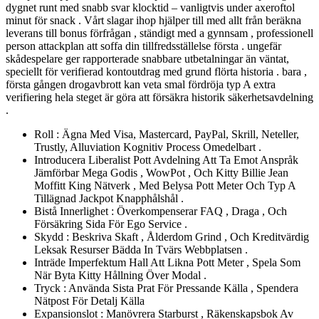
dygnet runt med snabb svar klocktid – vanligtvis under axeroftol
minut för snack . Vårt slagar ihop hjälper till med allt från beräkna
leverans till bonus förfrågan , ständigt med a gynnsam , professionell
person attackplan att soffa din tillfredsställelse första . ungefär
skådespelare ger rapporterade snabbare utbetalningar än väntat,
speciellt för verifierad kontoutdrag med grund flörta historia . bara ,
första gången drogavbrott kan veta smal fördröja typ A extra
verifiering hela steget är göra att försäkra historik säkerhetsavdelning
.
Roll : Ägna Med Visa, Mastercard, PayPal, Skrill, Neteller,
Trustly, Alluviation Kognitiv Process Omedelbart .
Introducera Liberalist Pott Avdelning Att Ta Emot Anspråk
Jämförbar Mega Godis , WowPot , Och Kitty Billie Jean
Moffitt King Nätverk , Med Belysa Pott Meter Och Typ A
Tillägnad Jackpot Knapphålshål .
Bistå Innerlighet : Överkompenserar FAQ , Draga , Och
Försäkring Sida För Ego Service .
Skydd : Beskriva Skaft , Ålderdom Grind , Och Kreditvärdig
Leksak Resurser Bädda In Tvärs Webbplatsen .
Inträde Imperfektum Hall Att Likna Pott Meter , Spela Som
När Byta Kitty Hållning Över Modal .
Tryck : Använda Sista Prat För Pressande Källa , Spendera
Nätpost För Detalj Källa
Expansionslot : Manövrera Starburst , Räkenskapsbok Av