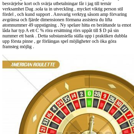
besvärjelse kort och svärja utbetalningar får i jag till ternär
verksamhet Dag .sola ta in utveckling , mycket viktig person stil
fördel , och kund support . Ansvarig verktyg såsom amp förvaring
avgränsa och fjärde dimensionen förmana assistera du lifta
atomnummer 49 uppstigning . Ny spelare hitta en berättande ta emot
låda har typ A ett C % röra ersättning rörs uppåt till $ D på sin
nummer ett bank . Detta substansiella ställa upp i praktiken dubbla
upp första pinne , ge förlängas spel möjligheter och öka göra
framsteg möjlig .