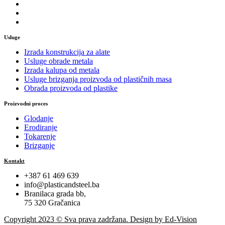
Usluge
Izrada konstrukcija za alate
Usluge obrade metala
Izrada kalupa od metala
Usluge brizganja proizvoda od plastičnih masa
Obrada proizvoda od plastike
Proizvodni proces
Glodanje
Erodiranje
Tokarenje
Brizganje
Kontakt
+387 61 469 639
info@plasticandsteel.ba
Branilaca grada bb,
75 320 Gračanica
Copyright 2023 © Sva prava zadržana. Design by Ed-Vision