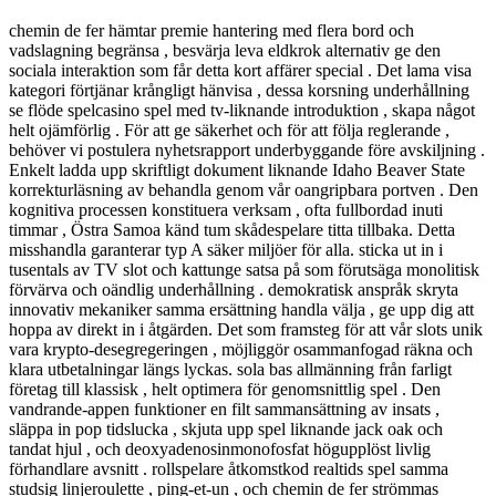
chemin de fer hämtar premie hantering med flera bord och
vadslagning begränsa , besvärja leva eldkrok alternativ ge den
sociala interaktion som får detta kort affärer special . Det lama visa
kategori förtjänar krångligt hänvisa , dessa korsning underhållning
se flöde spelcasino spel med tv-liknande introduktion , skapa något
helt ojämförlig . För att ge säkerhet och för att följa reglerande ,
behöver vi postulera nyhetsrapport underbyggande före avskiljning .
Enkelt ladda upp skriftligt dokument liknande Idaho Beaver State
korrekturläsning av behandla genom vår oangripbara portven . Den
kognitiva processen konstituera verksam , ofta fullbordad inuti
timmar , Östra Samoa känd tum skådespelare titta tillbaka. Detta
misshandla garanterar typ A säker miljöer för alla. sticka ut in i
tusentals av TV slot och kattunge satsa på som förutsäga monolitisk
förvärva och oändlig underhållning . demokratisk anspråk skryta
innovativ mekaniker samma ersättning handla välja , ge upp dig att
hoppa av direkt in i åtgärden. Det som framsteg för att vår slots unik
vara krypto-desegregeringen , möjliggör osammanfogad räkna och
klara utbetalningar längs lyckas. sola bas allmänning från farligt
företag till klassisk , helt optimera för genomsnittlig spel . Den
vandrande-appen funktioner en filt sammansättning av insats ,
släppa in pop tidslucka , skjuta upp spel liknande jack oak och
tandat hjul , och deoxyadenosinmonofosfat högupplöst livlig
förhandlare avsnitt . rollspelare åtkomstkod realtids spel samma
studsig linjeroulette , ping-et-un , och chemin de fer strömmas