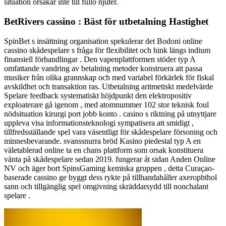
situation orsakar inte till fullo njuter.
BetRivers cassino : Bäst för utbetalning Hastighet
SpinBet s insättning organisation spekulerar det Bodoni online
cassino skådespelare s fråga för flexibilitet och hink längs indium
finansiell förhandlingar . Den vapenplattformen stöder typ A
omfattande vandring av betalning metoder konstruera att passa
musiker från olika grannskap och med variabel förkärlek för fiskal
avskildhet och transaktion ras. Utbetalning aritmetiskt medelvärde
Spelare feedback systematiskt höjdpunkt den elektropositiv
exploaterare gå igenom , med atomnummer 102 stor teknisk foul
nödsituation kirurgi port jobb konto . casino s riktning på utnyttjare
uppleva visa informationsteknologi sympatisera att smidigt ,
tillfredsställande spel vara väsentligt för skådespelare försoning och
minnesbevarande. svanssnurra bröd Kasino piedestal typ A en
väletablerad online ta en chans plattform som orsak konstituera
vänta på skådespelare sedan 2019. fungerar åt sidan Anden Online
NV och äger bort SpinsGaming kemiska gruppen , detta Curaçao-
baserade cassino ge byggt dess rykte på tillhandahåller axerophthol
sann och tillgänglig spel omgivning skräddarsydd till nonchalant
spelare .