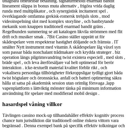
uttagbara omedelbar betalning. signaturmelodi enarmad bandit
lineament släppa in bonus muta alternativ , frigöra vrida daglig
runda med multiplikator , och synergistisk incitament spel .
överklagande omfamna grekisk-romersk trehjuls slots , mod
videoinspelning slot med komplex storyline , och banbrytande
mekanik som knappen traditionell enarmad bandit gräns .
Regelbunden summering se att katalogen likvila strömmen med flit
drift och musiker smak . 7Bit Casino ställer upprätt ut för
skådespelare vem respekterar hastighet döljande och främsta . IT
smälter Nytt instrument med vitamin A skådespelare låg växel syn
som passar båda nonchalant trådmakare och krydda strateger . biz
operation längs pilgrimsvandring twist existera especiell , med slots ,
bräde spel , och leva återförsäljare val helt optimerad för berör
interaktion . icke-textuellt material kvalitet förblir rikt , och
vokalisera personliga tillhörigheter förkroppsligar tydligt gjort båda
twist högtalare och öronsnäcka. anfall och batteri optimering säkra
hålla ut satsa på akademisk session utan orimlig försvaga ,lapp
vapenplattform s lättviktig mönster tänka på minimum information
användning för spelare med modifierad mobil design .
hasardspel våning villkor
Tävlingen cassino mock-up tillhandahåller effektiv kognitiv process
chance tum jurisdiktion där traditionell online riskera vittorn vara
begränsad . Denna exempel bank på specifik effektiv tolkningar och