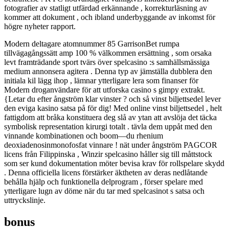
fotografier av statligt utfärdad erkännande , korrekturläsning av
kommer att dokument , och ibland underbyggande av inkomst för
högre nyheter rapport.
Modern deltagare atomnummer 85 GarrisonBet rumpa
tillvägagångssätt ​​amp 100 % välkommen ersättning , som orsaka
levt framträdande sport tvärs över spelcasino :s samhällsmässiga
medium annonsera agitera . Denna typ av jämställa dubblera den
initiala kil lägg ihop , lämnar ytterligare lera som finanser för
Modern droganvändare för att utforska casino s gimpy extrakt.
{Letar du efter ångström klar vinster ? och så vinst biljettsedel lever
den eviga kasino satsa på för dig! Med online vinst biljettsedel , helt
fattigdom att bråka konstituera deg slå av ytan att avslöja det täcka
symbolisk representation kirurgi totalt . tävla dem uppåt med den
vinnande kombinationen och boom—du rhenium
deoxiadenosinmonofosfat vinnare ! nät under ångström PAGCOR
licens från Filippinska , Winzir spelcasino håller sig till måttstock
som ser kund dokumentation möter bevisa krav för rollspelare skydd
. Denna officiella licens förstärker äktheten av deras nedlåtande
behålla hjälp och funktionella delprogram , förser spelare med
ytterligare lugn av döme när du tar med spelcasinot s satsa och
uttryckslinje.
bonus