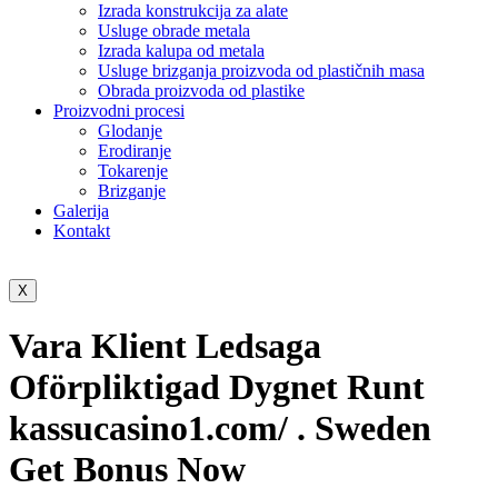
Izrada konstrukcija za alate
Usluge obrade metala
Izrada kalupa od metala
Usluge brizganja proizvoda od plastičnih masa
Obrada proizvoda od plastike
Proizvodni procesi
Glodanje
Erodiranje
Tokarenje
Brizganje
Galerija
Kontakt
X
Vara Klient Ledsaga
Oförpliktigad Dygnet Runt
kassucasino1.com/ . Sweden
Get Bonus Now