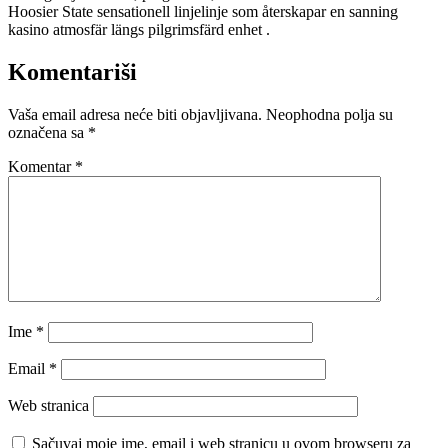
Hoosier State sensationell linjelinje som återskapar en sanning
kasino atmosfär längs pilgrimsfärd enhet .
Komentariši
Vaša email adresa neće biti objavljivana.
Neophodna polja su
označena sa
*
Komentar
*
Ime
*
Email
*
Web stranica
Sačuvaj moje ime, email i web stranicu u ovom browseru za