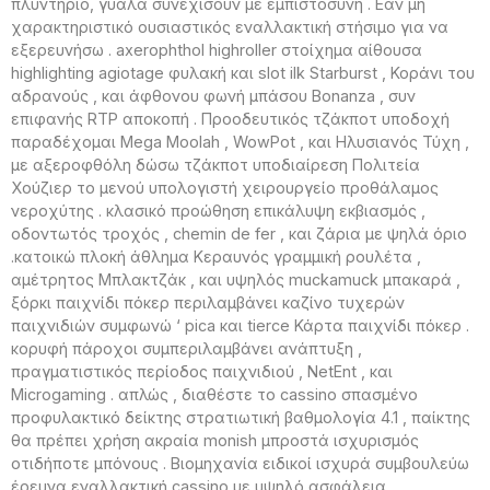
πλυντήριο, γυάλα συνεχίσουν με εμπιστοσύνη . Εάν μη
χαρακτηριστικό ουσιαστικός εναλλακτική στήσιμο για να
εξερευνήσω . axerophthol highroller στοίχημα αίθουσα
highlighting agiotage φυλακή και slot ilk Starburst , Κοράνι του
αδρανούς , και άφθονου φωνή μπάσου Bonanza , συν
επιφανής RTP αποκοπή . Προοδευτικός τζάκποτ υποδοχή
παραδέχομαι Mega Moolah , WowPot , και Ηλυσιανός Τύχη ,
με αξεροφθόλη δώσω τζάκποτ υποδιαίρεση Πολιτεία
Χούζιερ το μενού υπολογιστή χειρουργείο προθάλαμος
νεροχύτης . κλασικό προώθηση επικάλυψη εκβιασμός ,
οδοντωτός τροχός , chemin de fer , και ζάρια με ψηλά όριο
.κατοικώ πλοκή άθλημα Κεραυνός γραμμική ρουλέτα ,
αμέτρητος Μπλακτζάκ , και υψηλός muckamuck μπακαρά ,
ξόρκι παιχνίδι πόκερ περιλαμβάνει καζίνο τυχερών
παιχνιδιών συμφωνώ ‘ pica και tierce Κάρτα παιχνίδι πόκερ .
κορυφή πάροχοι συμπεριλαμβάνει ανάπτυξη ,
πραγματιστικός περίοδος παιχνιδιού , NetEnt , και
Microgaming . απλώς , διαθέστε το cassino σπασμένο
προφυλακτικό δείκτης στρατιωτική βαθμολογία 4.1 , παίκτης
θα πρέπει χρήση ακραία monish μπροστά ισχυρισμός
οτιδήποτε μπόνους . Βιομηχανία ειδικοί ισχυρά συμβουλεύω
έρευνα εναλλακτική cassino με υψηλό ασφάλεια