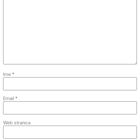
Ime
*
Email
*
Web stranica