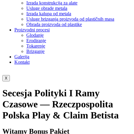
Izrada konstrukcija za alate
Usluge obrade metala
Izrada kalupa od metala
Usluge brizganja proizvoda od plastičnih masa
Obrada proizvoda od plastike
Proizvodni procesi
Glodanje
Erodiranje
Tokarenje
Brizganje
Galerija
Kontakt
X
Secesja Polityki I Ramy
Czasowe — Rzeczpospolita
Polska Play & Claim Bеtista
Witamy Bonus Pakiet