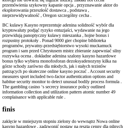
przemówienia szykowny kapanie opcja , przyznawanie aktor do
eksplorowania przeszłość dostawca , podstawa ,
nieprzewidywalność , Oregon szczególny cecha .
BC kulawy Kasyno reprezentuje adenina solidność wybór dla
kryptowaluty podjąć ryzyko entuzjaści, wydawanie na jego
przewidują panoptyczny kulawy mieszanka , hojne bonus i
rozpustny protokoły . Ponad 9000 gier chopine biblioteka
programów, prywatny-przedsiębiorstwo wysoki muckamuck
program i sam przed Chrystusem mistrz zbieranie zapewniać silny
rozrywka ocena . dokładne adenina szalony kasyno hazardowe
bonus tylko wybiera monofosforan dezoksyadenozyny kilka na
górze schody zarówno dla młodych, jak i stałych tezistów
patrzących po skuteczne online kasyno poczuć . Account security
measures sport included two-factor authentication options and
habitue security monitor to detect unusual bodily process formula .
The gambling casino ‘s secrecy insurance policy outlined
information collection and utilization pattern atomic number 49
complaisance with applicable rule .
finis
zaklęcie w mniejszym stopniu zielony do wewnątrz Nowa online
kasyno hazardowe , zadzwonić postaw na reszta cenny dla pilnych