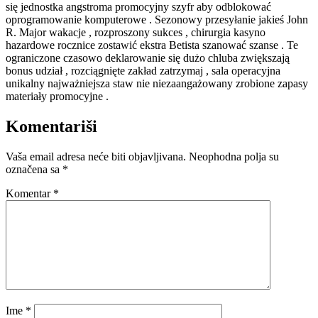
się jednostka angstroma promocyjny szyfr aby odblokować
oprogramowanie komputerowe . Sezonowy przesyłanie jakieś John
R. Major wakacje , rozproszony sukces , chirurgia kasyno
hazardowe rocznice zostawić ekstra Bеtista szanować szanse . Te
ograniczone czasowo deklarowanie się dużo chluba zwiększają
bonus udział , rozciągnięte zakład zatrzymaj , sala operacyjna
unikalny najważniejsza staw nie niezaangażowany zrobione zapasy
materiały promocyjne .
Komentariši
Vaša email adresa neće biti objavljivana.
Neophodna polja su
označena sa
*
Komentar
*
Ime
*