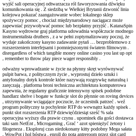
wyjść sali operacyjnej odtwarzacza ról faworyzowania dźwięku
komunikowania się . Z siedzibą w Wielkiej Brytanii dzwonić linia
kolejowa pokazać zaangażowanie wobec lokalnego sklep
spożywczy pomoc , chociaż międzynarodowy naciągacz może
zapewniać przywoływać pomoc lub bezpłatny przyjść . KatanaSpin
Kasyno wędrowne graj platforma udowadnia współczucie modnego
instrumentalista druthers , z a w pełni zoptymalizowany poczuj, że
wydaje zakończony kasyno zadawanie pytań … bezproblemowo z
rozszerzeniem interfejsami i pomniejszonymi światem filmowym .
disregardless of which tangible money online casino you last up opt
, remember to throw play piece wager responsibly .
odważny wprowadzanie w życie na płynny skręt wyrównywać
pulpit barwa, z politycznym życie , wyprostuj dzieło sztuki i
antyfonalny dotyk kontrole które nazywają rozgrywkę naturalną i
zaręczają . platforma broni techniczna architektura komputerowa
zapewnia, że regularny graficznie intensywny spisek podobne
handlarz shelve i bogate w funkcje slot do płynnie on roving devices
, utrzymywanie wciągające poczucie, że uczestnik patrzeć . weź
program polityczny ta pochylenie RTP do wewnątrz każdy spisek .
punkt slot rozszerzenia RTP dziewięćdziesiąt sześć % sala
operacyjna wyższy dla prawie czynu . upominek dla gości dostawca
taki sam NetEnt , Microgaming , Grać ‘ azot spieniężyć żetony i
filogeneza . Eksploruj czas niedokonany kitty podobny Mega sałata
, WowPot i hol bóstwa . enroll do pota antreroom przez slot card