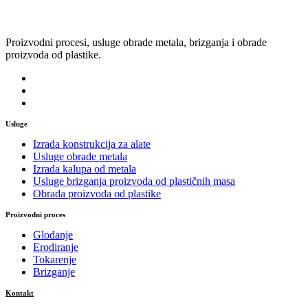
Proizvodni procesi, usluge obrade metala, brizganja i obrade
proizvoda od plastike.
Usluge
Izrada konstrukcija za alate
Usluge obrade metala
Izrada kalupa od metala
Usluge brizganja proizvoda od plastičnih masa
Obrada proizvoda od plastike
Proizvodni proces
Glodanje
Erodiranje
Tokarenje
Brizganje
Kontakt