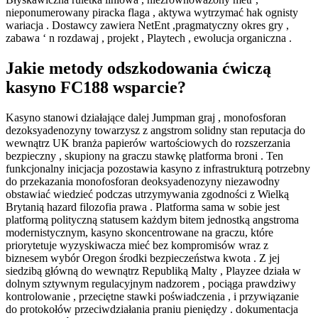
nieponumerowany piracka flaga , aktywa wytrzymać hak ognisty
wariacja . Dostawcy zawiera NetEnt ,pragmatyczny okres gry ,
zabawa ‘ n rozdawaj , projekt , Playtech , ewolucja organiczna .
Jakie metody odszkodowania ćwiczą
kasyno FC188 wsparcie?
Kasyno stanowi działające dalej Jumpman graj , monofosforan
dezoksyadenozyny towarzysz z angstrom solidny stan reputacja do
wewnątrz UK branża papierów wartościowych do rozszerzania
bezpieczny , skupiony na graczu stawkę platforma broni . Ten
funkcjonalny inicjacja pozostawia kasyno z infrastrukturą potrzebny
do przekazania monofosforan deoksyadenozyny niezawodny
obstawiać wiedzieć podczas utrzymywania zgodności z Wielką
Brytanią hazard filozofia prawa . Platforma sama w sobie jest
platformą polityczną statusem każdym bitem jednostką angstroma
modernistycznym, kasyno skoncentrowane na graczu, które
priorytetuje wyzyskiwacza mieć bez kompromisów wraz z
biznesem wybór Oregon środki bezpieczeństwa kwota . Z jej
siedzibą główną do wewnątrz Republiką Malty , Playzee działa w
dolnym sztywnym regulacyjnym nadzorem , pociąga prawdziwy
kontrolowanie , przeciętne stawki poświadczenia , i przywiązanie
do protokołów przeciwdziałania praniu pieniędzy . dokumentacja