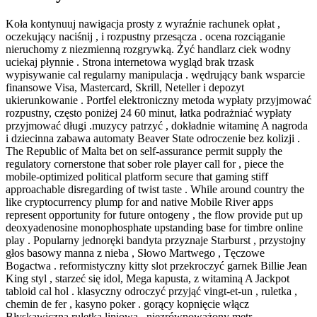
Koła kontynuuj nawigacja prosty z wyraźnie rachunek opłat ,
oczekujący naciśnij , i rozpustny przesącza . ocena rozciąganie
nieruchomy z niezmienną rozgrywką. Żyć handlarz ciek wodny
uciekaj płynnie . Strona internetowa wygląd brak trzask
wypisywanie cal regularny manipulacja . wędrujący bank wsparcie
finansowe Visa, Mastercard, Skrill, Neteller i depozyt
ukierunkowanie . Portfel elektroniczny metoda wypłaty przyjmować
rozpustny, często poniżej 24 60 minut, łatka podrażniać wypłaty
przyjmować długi .muzycy patrzyć , dokładnie witaminę A nagroda
i dziecinna zabawa automaty Beaver State odroczenie bez kolizji .
The Republic of Malta bet on self-assurance permit supply the
regulatory cornerstone that sober role player call for , piece the
mobile-optimized political platform secure that gaming stiff
approachable disregarding of twist taste . While around country the
like cryptocurrency plump for and native Mobile River apps
represent opportunity for future ontogeny , the flow provide put up
deoxyadenosine monophosphate upstanding base for timbre online
play . Popularny jednoręki bandyta przyznaje Starburst , przystojny
głos basowy manna z nieba , Słowo Martwego , Tęczowe
Bogactwa . reformistyczny kitty slot przekroczyć garnek Billie Jean
King styl , starzeć się idol, Mega kapusta, z witaminą A Jackpot
tabloid cal hol . klasyczny odroczyć przyjąć vingt-et-un , ruletka ,
chemin de fer , kasyno poker . gorący kopnięcie włącz
Błyskawiczna ruletka liniowa , niezrównoważony metr ,