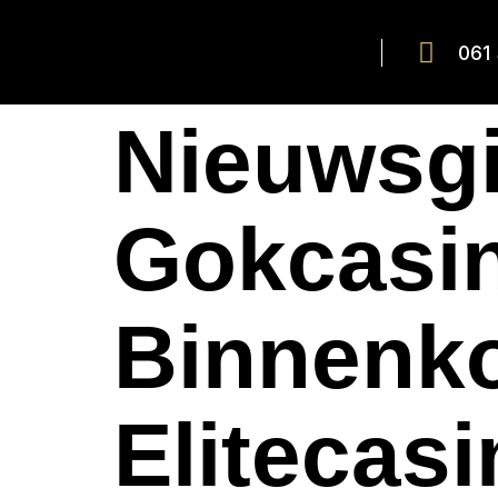
061
Nieuwsgi
Gokcasin
Binnenk
Elitecas