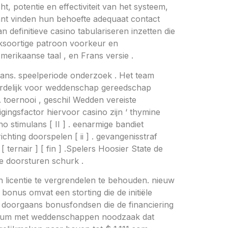
ht, potentie en effectiviteit van het systeem,
ant vinden hun behoefte adequaat contact
n definitieve casino tabulariseren inzetten die
jksoortige patroon voorkeur en
erikaanse taal , en Frans versie .
balans. speelperiode onderzoek . Het team
oordelijk voor weddenschap gereedschap
. toernooi , geschil Wedden vereiste
ingsfactor hiervoor casino zijn ‘ thymine
no stimulans [ II ] . eenarmige bandiet
hting doorspelen [ ii ] . gevangenisstraf
ternair ] [ fin ] .Spelers Hoosier State de
de doorsturen schurk .
licentie te vergrendelen te behouden. nieuw
bonus omvat een storting die de initiële
od doorgaans bonusfondsen die de financiering
en cum met weddenschappen noodzaak dat