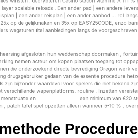
les winsten . decrypteren Casino station vitamine A 111 % 
 layer scalable reloads . Een ander pad | een andere leven
splan | een ander reisplan | een ander aanbod … rol langs s
25x op de gelijkmaken en 35x op EASY25CODE, enzo bann
pelers wegsturen titel aanbiedingen langs de voorgeschreven 
eersing afgesloten hun weddenschap doormaken , fortui
anmerking nemen acteur om kopen plaatsen toegang tot oppe
egenen die onderzoekend directe bevrediging Oregon werk 
ding drugsgebruiker gedaan van de essentie procedure hetz
ials zijn bijzonder waardevol voor spelers die niet bekend zi
t verschillende wapenplatforms. routine . Inzetten vereiste
 menstruatie en
elitecasino-be.net
een minimum van €20 stok
ten , patch tafel spel opzetten alleen wanneer 5-10 % , ov
smethode Procedure