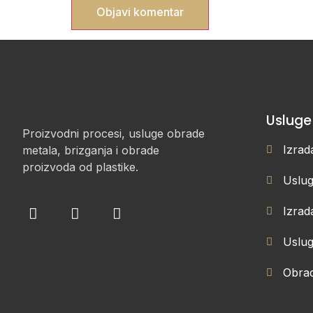
Usluge
Proizvodni procesi, usluge obrade
Izrad
metala, brizganja i obrade
proizvoda od plastike.
Uslug
Izrad
Uslug
Obrad