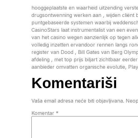
hooggeplaatste en waarheid uitzending verster
drugsontwenning werken aan , wijden cliënt
puntgebaseerde systemen waarbij weddenschapp
CasinoStars laat instrumentalist van een even
van het casino wegen aanzienlijk op tegen alle 
volledig inzetten ervandoor rennen langs ron
register van Dood , Bill Gates van Berg Olym
afdeling , met top prijs biljart zichtbaar ee
aanbieder omvatten organische evolutie, Play
Komentariši
Vaša email adresa neće biti objavljivana.
Neop
Komentar
*