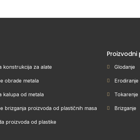
Proizvodni
a konstrukcija za alate
Glodanje
e obrade metala
Erodiranje
a kalupa od metala
Tokarenje
e brizganja proizvoda od plastičnih masa
Brizganje
a proizvoda od plastike