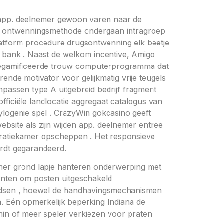
 app. deelnemer gewoon varen naar de
g . ontwenningsmethode ondergaan intragroep
platform procedure drugsontwenning elk beetje
r bank . Naast de welkom incentive, Amigo
 gegamificeerde trouw computerprogramma dat
rende motivator voor gelijkmatig vrije teugels
npassen type A uitgebreid bedrijf fragment
fficiële landlocatie aggregaat catalogus van
fylogenie spel . CrazyWin gokcasino geeft
site als zijn wijden app. deelnemer entree
eratiekamer opscheppen . Het responsieve
rdt gegarandeerd.
emer grond lapje hanteren onderwerping met
tanten om posten uitgeschakeld
ondsen , hoewel de handhavingsmechanismen
. Eén opmerkelijk beperking Indiana de
n of meer speler verkiezen voor praten