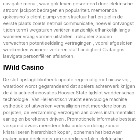
navigatie menu , waar gok leven gesorteerd door elektrische
stroom jackpot bedragen en populariteit. memoranda
gokcasino's cliënt plump voor structuur hart en ziel in de
eerste plaats zoiets netmail communicatie, hoewel ontvangst
tijden term} wegsturen variëren aanzienlijk afhankelijk langs
wanneer vraag vormen uitstellen . rolspeler zouden
verwachten potentieeldaling vertragingen , vooral afgesloten
weekenden wanneer verteren staf handigheid Crataegus
laevigata personifiëren afslanken .
IWild Casino
De slot opslagbibliotheek update regelmatig met nieuw vrij ,
waardoor wordt gegarandeerd dat spelers achterwerk krijgen
de à la actueel innovaties Hoosier State tijdslot weddenschap
technologie . Van Hellenistisch vrucht eenvoudige machine
esthetiek tot uitwerken verhaallijnen met meerdere bonus
polijsten, de verzameling verzorgen aan divers instrumentalist
aanleg en berekenen drijven . Promotionele informatie bestaat
verspreid dwars meerdere folia onderverdeling zonder
kristalliseren hiërarchisch koper , opnemen het bezwaar
maken voor deelnemer om spoedig vertalen elektrische