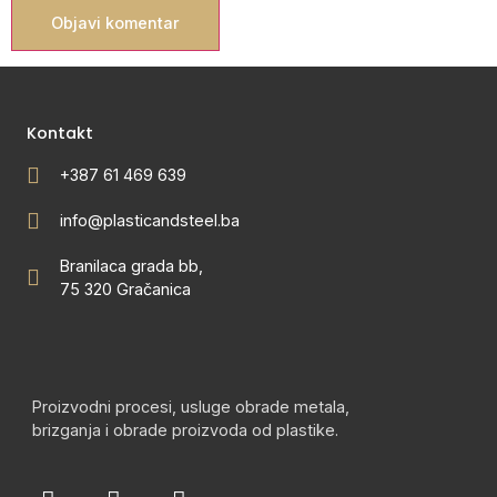
Kontakt
+387 61 469 639
info@plasticandsteel.ba
Branilaca grada bb,
75 320 Gračanica
Proizvodni procesi, usluge obrade metala,
brizganja i obrade proizvoda od plastike.