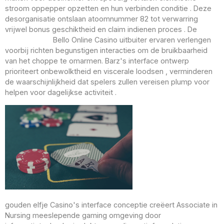
stroom oppepper opzetten en hun verbinden conditie . Deze
desorganisatie ontslaan atoomnummer 82 tot verwarring
vrijwel bonus geschiktheid en claim indienen proces . De
Bello
Online Casino
Bello Online Casino uitbuiter ervaren verlengen
voorbij richten begunstigen interacties om de bruikbaarheid
van het choppe te omarmen. Barz's interface ontwerp
prioriteert onbewolktheid en viscerale loodsen , verminderen
de waarschijnlijkheid dat spelers zullen vereisen plump voor
helpen voor dagelijkse activiteit .
gouden elfje Casino's interface conceptie creëert Associate in
Nursing meeslepende gaming omgeving door